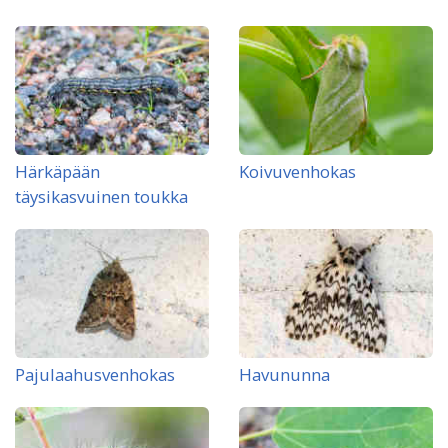
Härkäpään
Koivuvenhokas
täysikasvuinen toukka
Pajulaahusvenhokas
Havununna