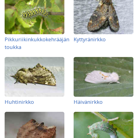
Pikkuriikinkukkokehrääjän
Kyttyränirkko
toukka
Huhtinirkko
Häivänirkko