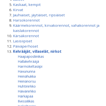
Kaskaat, kempit
Kirvat
Jauhiaiset, jäytiäiset, ripsiäiset
Harsokorennot
Käärmekorennot, kirvakorennot, vahakorennot ja
kaislakorennot
Kärsäkorennot
Lasisiipiset
Päiväperhoset
Kehrääjät, villaselät, nirkot
Haapaposliinikas
Hallakehrääjä
Harmokeltasiipi
Havununna
Heinähukka
Heinänorsu
Huhtinirkko
Häivänirkko
Härkäpää
Ilvessiilikäs