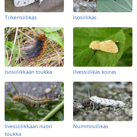
Tiikerisiilikäs
Isosiilikäs
Isosiilikkään toukka
Ilvessiilikäs koiras
Ilvessiilikkään nuori
Nummisiilikäs
toukka