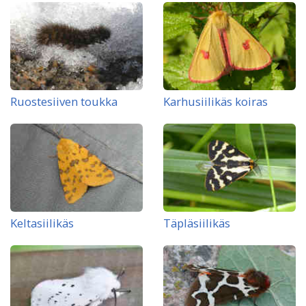
Ruostesiiven toukka
Karhusiilikäs koiras
Keltasiilikäs
Täpläsiilikäs