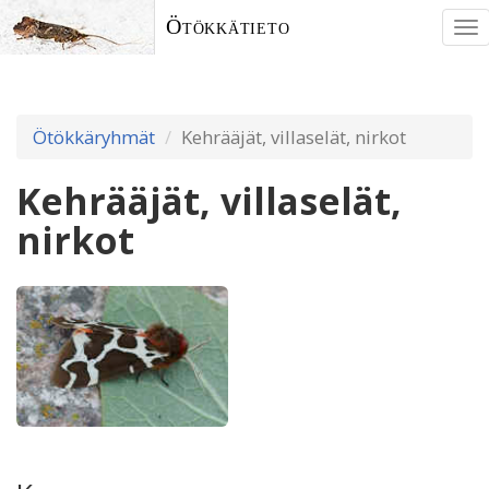
Ötökkätieto
To
nav
Ötökkäryhmät
Kehrääjät, villaselät, nirkot
Kehrääjät, villaselät,
nirkot