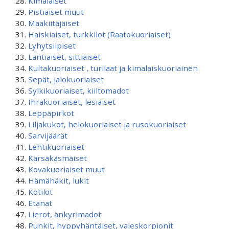
Kimalaiset
Pistiäiset muut
Maakiitäjäiset
Haiskiaiset, turkkilot (Raatokuoriaiset)
Lyhytsiipiset
Lantiaiset, sittiäiset
Kultakuoriaiset , turilaat ja kimalaiskuoriainen
Sepät, jalokuoriaiset
Sylkikuoriaiset, kiiltomadot
Ihrakuoriaiset, lesiäiset
Leppäpirkot
Liljakukot, helokuoriaiset ja rusokuoriaiset
Sarvijäärät
Lehtikuoriaiset
Kärsäkäsmäiset
Kovakuoriaiset muut
Hämähäkit, lukit
Kotilot
Etanat
Lierot, änkyrimadot
Punkit, hyppyhäntäiset, valeskorpionit