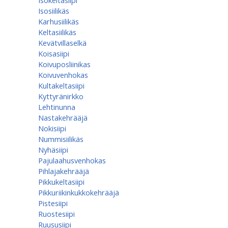
Isokeltasiipi
Isosiilikäs
Karhusiilikäs
Keltasiilikäs
Kevätvillaselkä
Koisasiipi
Koivuposliinikas
Koivuvenhokas
Kultakeltasiipi
Kyttyränirkko
Lehtinunna
Nastakehrääjä
Nokisiipi
Nummisiilikäs
Nyhäsiipi
Pajulaahusvenhokas
Pihlajakehrääjä
Pikkukeltasiipi
Pikkuriikinkukkokehrääjä
Pistesiipi
Ruostesiipi
Ruususiipi