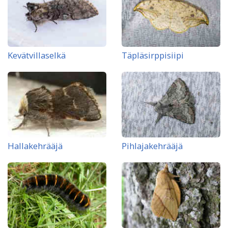
Kevätvillaselkä
Täpläsirppisiipi
Hallakehrääjä
Pihlajakehrääjä