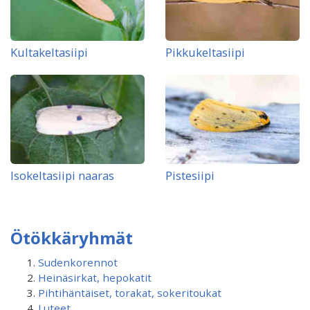
Kultakeltasiipi
Pikkukeltasiipi
Isokeltasiipi naaras
Pistesiipi
Ötökkäryhmät
Sudenkorennot
Heinäsirkat, hepokatit
Pihtihäntäiset, torakat, sokeritoukat
Luteet