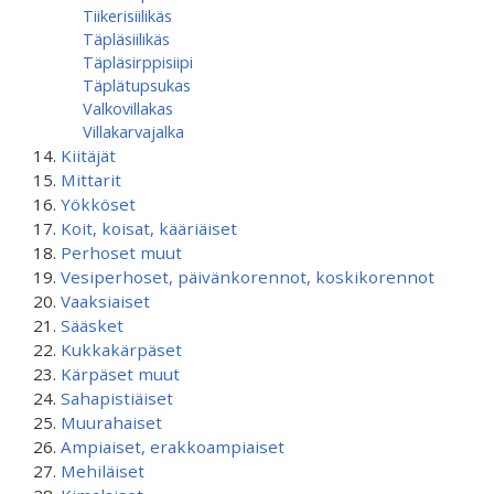
Tiikerisiilikäs
Täpläsiilikäs
Täpläsirppisiipi
Täplätupsukas
Valkovillakas
Villakarvajalka
Kiitäjät
Mittarit
Yökköset
Koit, koisat, kääriäiset
Perhoset muut
Vesiperhoset, päivänkorennot, koskikorennot
Vaaksiaiset
Sääsket
Kukkakärpäset
Kärpäset muut
Sahapistiäiset
Muurahaiset
Ampiaiset, erakkoampiaiset
Mehiläiset