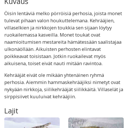
Kuvaus
Öisin lentäviä melko pörröisiä perhosia, joista monet
tulevat pihaan valon houkuttelemana. Kehrääjien,
villaselkien ja nirkkojen toukkia sen sijaan löytyy
ruokailemassa kasveilla. Monet toukat ovat
naamioitumisen mestareita hämätessään saalistajaa
ulkonäöllään. Aikuisten perhosten elintavat
poikkeavat toisistaan. Jotkin ruokailevat myös
aikuisena, toiset eivät nauti mitään ravintoa.
Kehrääjät eivät ole mikään yhtenäinen ryhmä
perhosia. Aiemmin hammaskehrääjiksi nimetyt ovat
nykyään nirkkoja, siilikehrääjät siilikkäitä. Villaselät ja
sirppisiivet kuuluivat kehrääjiin.
Lajit