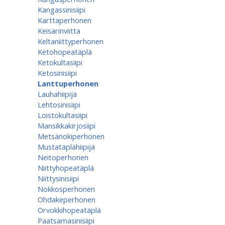
Kangassinisiipi
Karttaperhonen
Keisarinviitta
Keltaniittyperhonen
Ketohopeatäplä
Ketokultasiipi
Ketosinisiipi
Lanttuperhonen
Lauhahiipijä
Lehtosinisiipi
Loistokultasiipi
Mansikkakirjosiipi
Metsänokiperhonen
Mustatäplähiipijä
Neitoperhonen
Niittyhopeatäplä
Niittysinisiipi
Nokkosperhonen
Ohdakeperhonen
Orvokkihopeatäplä
Paatsamasinisiipi