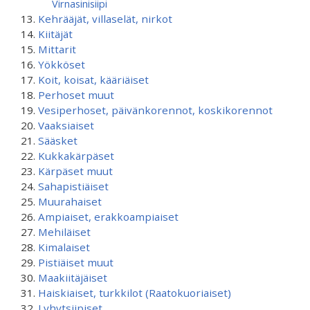
Virnasinisiipi
Kehrääjät, villaselät, nirkot
Kiitäjät
Mittarit
Yökköset
Koit, koisat, kääriäiset
Perhoset muut
Vesiperhoset, päivänkorennot, koskikorennot
Vaaksiaiset
Sääsket
Kukkakärpäset
Kärpäset muut
Sahapistiäiset
Muurahaiset
Ampiaiset, erakkoampiaiset
Mehiläiset
Kimalaiset
Pistiäiset muut
Maakiitäjäiset
Haiskiaiset, turkkilot (Raatokuoriaiset)
Lyhytsiipiset