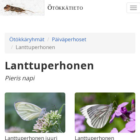
Ötökkätieto
To
nav
Ötökkäryhmät
Päiväperhoset
Lanttuperhonen
Lanttuperhonen
Pieris napi
Lanttuperhonen juuri
Lanttuperhonen