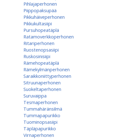
Pihlajaperhonen
Piippopaksupää
Pikkuhäiveperhonen
Pikkukultasiipi
Pursuhopeatäplä
Ratamoverkkoperhonen
Ritariperhonen
Ruostenopsasiipi
Ruskosinisiipi
Rämehopeatäplä
Rämekylmänperhonen
Saraikkoniittyperhonen
Sitruunaperhonen
Suokeltaperhonen
Suruvaippa
Tesmaperhonen
Tummahäränsilmä
Tummapapurikko
Tuominopsasiipi
Täpläpapurikko
Virnaperhonen