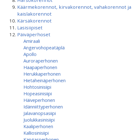
Harsokorennot
Käärmekorennot, kirvakorennot, vahakorennot ja
kaislakorennot
Kärsäkorennot
Lasisiipiset
Päiväperhoset
Amiraali
Angervohopeatäplä
Apollo
Auroraperhonen
Haapaperhonen
Herukkaperhonen
Hietaheinäperhonen
Hohtosinisiipi
Hopeasinisiipi
Häiveperhonen
Idänniittyperhonen
Jalavanopsasiipi
Juolukkasinisiipi
Kaaliperhonen
Kalliosinisiipi
Kangasperhonen