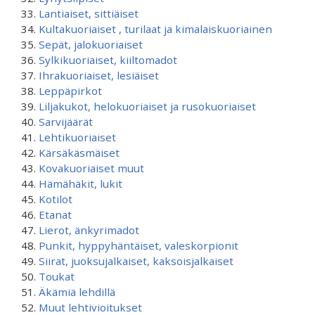
Lantiaiset, sittiäiset
Kultakuoriaiset , turilaat ja kimalaiskuoriainen
Sepät, jalokuoriaiset
Sylkikuoriaiset, kiiltomadot
Ihrakuoriaiset, lesiäiset
Leppäpirkot
Liljakukot, helokuoriaiset ja rusokuoriaiset
Sarvijäärät
Lehtikuoriaiset
Kärsäkäsmäiset
Kovakuoriaiset muut
Hämähäkit, lukit
Kotilot
Etanat
Lierot, änkyrimadot
Punkit, hyppyhäntäiset, valeskorpionit
Siirat, juoksujalkaiset, kaksoisjalkaiset
Toukat
Äkämiä lehdillä
Muut lehtivioitukset