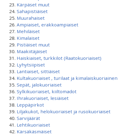
Kärpäset muut
Sahapistiäiset
Muurahaiset
Ampiaiset, erakkoampiaiset
Mehiläiset
Kimalaiset
Pistiäiset muut
Maakiitäjäiset
Haiskiaiset, turkkilot (Raatokuoriaiset)
Lyhytsiipiset
Lantiaiset, sittiäiset
Kultakuoriaiset , turilaat ja kimalaiskuoriainen
Sepät, jalokuoriaiset
Sylkikuoriaiset, kiiltomadot
Ihrakuoriaiset, lesiäiset
Leppäpirkot
Liljakukot, helokuoriaiset ja rusokuoriaiset
Sarvijäärät
Lehtikuoriaiset
Kärsäkäsmäiset