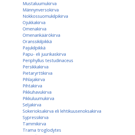
Mustaluumukirva
Männynversokirva
Nokkossuomukilpikirva
Ojukkakirva
Omenakirva
Omenankäärökirva
Oranssikilpikkä
Pajukilpikkä
Papu- eli juurikaskirva
Periphyllus testudinaceus
Persikkakirva
Pietaryrttikirva
Pihlajakirva
Pihtakirva
Pikkuhavukirva
Pikkuluumukirva
Seljakirva
Sokerioksakirva eli lehtikuusenoksakirva
Sypressikirva
Tammikirva
Trama troglodytes