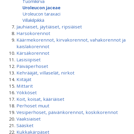
Tuomikirva
Uroleucon jaceae
Uroleucon taraxaci
Villakilpikkä
Jauhiaiset, jäytiäiset, ripsiäiset
Harsokorennot
Käärmekorennot, kirvakorennot, vahakorennot ja
kaislakorennot
Kärsäkorennot
Lasisiipiset
Päiväperhoset
Kehrääjät, villaselät, nirkot
Kiitäjät
Mittarit
Yökköset
Koit, koisat, kääriäiset
Perhoset muut
Vesiperhoset, päivänkorennot, koskikorennot
Vaaksiaiset
Sääsket
Kukkakärpäset