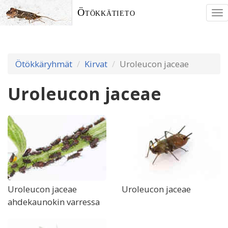
Ötökkätieto
To
nav
Ötökkäryhmät
Kirvat
Uroleucon jaceae
Uroleucon jaceae
Uroleucon jaceae
Uroleucon jaceae
ahdekaunokin varressa