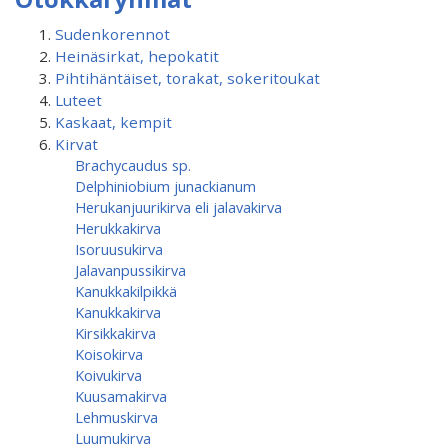
Sudenkorennot
Heinäsirkat, hepokatit
Pihtihäntäiset, torakat, sokeritoukat
Luteet
Kaskaat, kempit
Kirvat
Brachycaudus sp.
Delphiniobium junackianum
Herukanjuurikirva eli jalavakirva
Herukkakirva
Isoruusukirva
Jalavanpussikirva
Kanukkakilpikkä
Kanukkakirva
Kirsikkakirva
Koisokirva
Koivukirva
Kuusamakirva
Lehmuskirva
Luumukirva