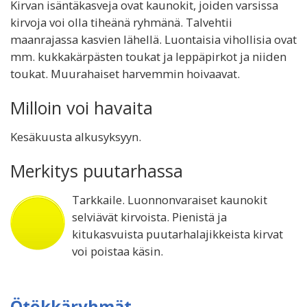
Kirvan isäntäkasveja ovat kaunokit, joiden varsissa
kirvoja voi olla tiheänä ryhmänä. Talvehtii
maanrajassa kasvien lähellä. Luontaisia vihollisia ovat
mm. kukkakärpästen toukat ja leppäpirkot ja niiden
toukat. Muurahaiset harvemmin hoivaavat.
Milloin voi havaita
Kesäkuusta alkusyksyyn.
Merkitys puutarhassa
Tarkkaile. Luonnonvaraiset kaunokit
selviävät kirvoista. Pienistä ja
kitukasvuista puutarhalajikkeista kirvat
voi poistaa käsin.
Ötökkäryhmät