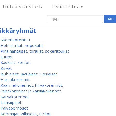
Tietoa sivustosta
Lisää tietoa
Hae!
ökkäryhmät
Sudenkorennot
Heinäsirkat, hepokatit
Pihtihäntäiset, torakat, sokeritoukat
Luteet
Kaskaat, kempit
Kirvat
Jauhiaiset, jäytiäiset, ripsiäiset
Harsokorennot
Käärmekorennot, kirvakorennot,
vahakorennot ja kaislakorennot
Kärsäkorennot
Lasisiipiset
Päiväperhoset
Kehrääjät, villaselät, nirkot