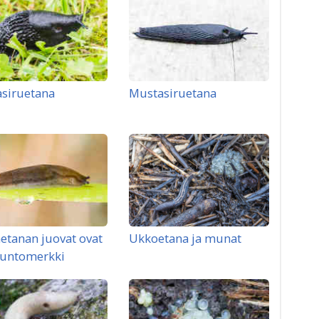
siruetana
Mustasiruetana
etanan juovat ovat
Ukkoetana ja munat
tuntomerkki