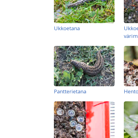
Ukkoetana
Ukkoe
värim
Pantterietana
Hento