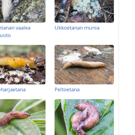
tanan vaalea
Ukkoetanan munia
uoto
harjaetana
Peltoetana