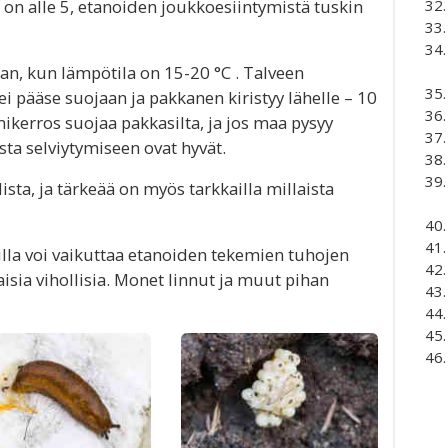
on alle 5, etanoiden joukkoesiintymistä tuskin
an, kun lämpötila on 15-20 °C . Talveen
ei pääse suojaan ja pakkanen kiristyy lähelle – 10
ikerros suojaa pakkasilta, ja jos maa pysyy
sta selviytymiseen ovat hyvät.
ista, ja tärkeää on myös tarkkailla millaista
elulla voi vaikuttaa etanoiden tekemien tuhojen
isia vihollisia. Monet linnut ja muut pihan