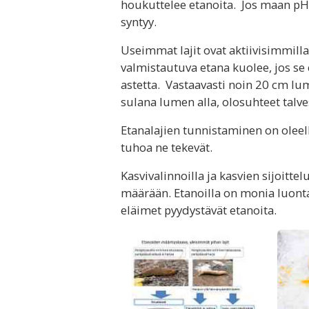
houkuttelee etanoita. Jos maan pH 
syntyy.
Useimmat lajit ovat aktiivisimmilla
valmistautuva etana kuolee, jos se 
astetta. Vastaavasti noin 20 cm lum
sulana lumen alla, olosuhteet talve
Etanalajien tunnistaminen on oleell
tuhoa ne tekevät.
Kasvivalinnoilla ja kasvien sijoitt
määrään. Etanoilla on monia luonta
eläimet pyydystävät etanoita.