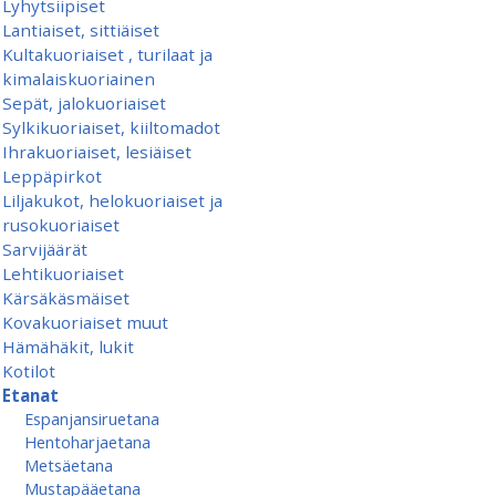
Lyhytsiipiset
Lantiaiset, sittiäiset
Kultakuoriaiset , turilaat ja
kimalaiskuoriainen
Sepät, jalokuoriaiset
Sylkikuoriaiset, kiiltomadot
Ihrakuoriaiset, lesiäiset
Leppäpirkot
Liljakukot, helokuoriaiset ja
rusokuoriaiset
Sarvijäärät
Lehtikuoriaiset
Kärsäkäsmäiset
Kovakuoriaiset muut
Hämähäkit, lukit
Kotilot
Etanat
Espanjansiruetana
Hentoharjaetana
Metsäetana
Mustapääetana