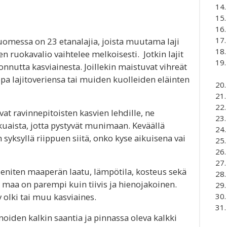
Suomessa on 23 etanalajia, joista muutama laji
n ruokavalio vaihtelee melkoisesti. Jotkin lajit
onnutta kasviainesta. Joillekin maistuvat vihreät
opa lajitoveriensa tai muiden kuolleiden eläinten
at ravinnepitoisten kasvien lehdille, ne
lkuaista, jotta pystyvät munimaan. Keväällä
n syksyllä riippuen siitä, onko kyse aikuisena vai
 eniten maaperän laatu, lämpötila, kosteus sekä
maa on parempi kuin tiivis ja hienojakoinen.
 olki tai muu kasviaines.
oiden kalkin saantia ja pinnassa oleva kalkki