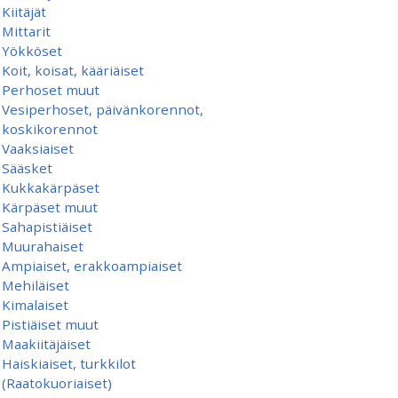
Kiitäjät
Mittarit
Yökköset
Koit, koisat, kääriäiset
Perhoset muut
Vesiperhoset, päivänkorennot,
koskikorennot
Vaaksiaiset
Sääsket
Kukkakärpäset
Kärpäset muut
Sahapistiäiset
Muurahaiset
Ampiaiset, erakkoampiaiset
Mehiläiset
Kimalaiset
Pistiäiset muut
Maakiitäjäiset
Haiskiaiset, turkkilot
(Raatokuoriaiset)