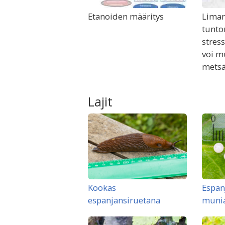
Etanoiden määritys
Liman
tunto
stres
voi m
metsä
Lajit
Kookas
Espan
espanjansiruetana
muni