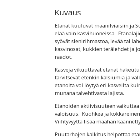
Kuvaus
Etanat kuuluvat maanilviäisiin ja 
elää vain kasvihuoneissa. Etanalajie
syövät sienirihmastoa, levää tai lah
kasvinosat, kukkien terälehdet ja j
raadot.
Kasveja vikuuttavat etanat hakeutuv
tarvitsevat etenkin kalsiumia ja va
etanoita voi löytyä eri kasveilta kui
munana talvehtivasta lajista.
Etanoiden aktiivisuuteen vaikuttaa
valoisuus. Kuohkea ja kokkareinen 
Viihtyvyyttä lisää maahan käännetty
Puutarhojen kalkitus helpottaa etan