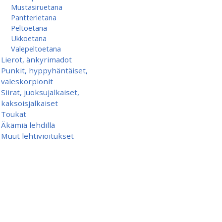
Mustasiruetana
Pantterietana
Peltoetana
Ukkoetana
Valepeltoetana
Lierot, änkyrimadot
Punkit, hyppyhäntäiset,
valeskorpionit
Siirat, juoksujalkaiset,
kaksoisjalkaiset
Toukat
Äkämiä lehdillä
Muut lehtivioitukset