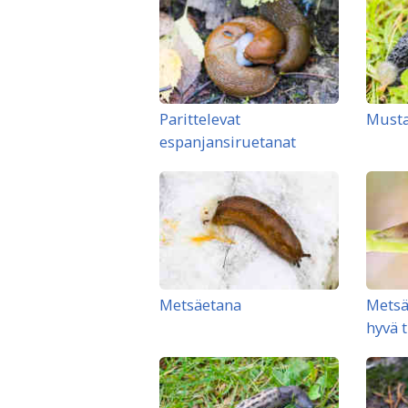
Parittelevat
Musta
espanjansiruetanat
Metsäetana
Metsä
hyvä 