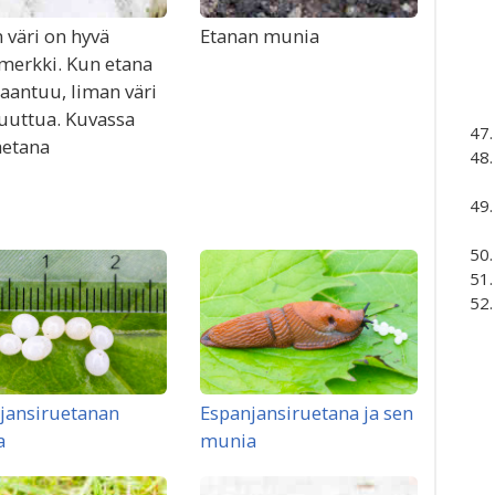
 väri on hyvä
Etanan munia
merkki. Kun etana
saantuu, liman väri
uuttua. Kuvassa
etana
jansiruetanan
Espanjansiruetana ja sen
a
munia