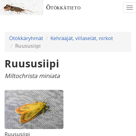
Ötökkätieto
To
nav
Ötökkäryhmät
Kehrääjät, villaselät, nirkot
Ruususiipi
Ruususiipi
Miltochrista miniata
Ruususiipi