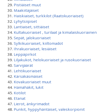
Pistiäiset muut
Maakiitäjäiset
Haiskiaiset, turkkilot (Raatokuoriaiset)
Lyhytsiipiset
Lantiaiset, sittiäiset
Kultakuoriaiset , turilaat ja kimalaiskuoriainen
Sepät, jalokuoriaiset
Sylkikuoriaiset, kiiltomadot
Ihrakuoriaiset, lesiäiset
Leppäpirkot
Liljakukot, helokuoriaiset ja rusokuoriaiset
Sarvijäärät
Lehtikuoriaiset
Kärsäkäsmäiset
Kovakuoriaiset muut
Hämähäkit, lukit
Kotilot
Etanat
Lierot, änkyrimadot
Punkit, hyppyhäntäiset, valeskorpionit