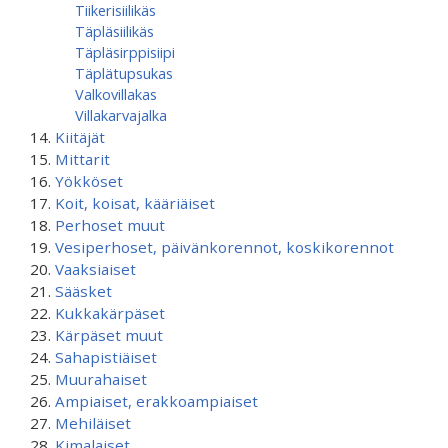
Tiikerisiilikäs
Täpläsiilikäs
Täpläsirppisiipi
Täplätupsukas
Valkovillakas
Villakarvajalka
Kiitäjät
Mittarit
Yökköset
Koit, koisat, kääriäiset
Perhoset muut
Vesiperhoset, päivänkorennot, koskikorennot
Vaaksiaiset
Sääsket
Kukkakärpäset
Kärpäset muut
Sahapistiäiset
Muurahaiset
Ampiaiset, erakkoampiaiset
Mehiläiset
Kimalaiset