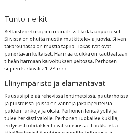
Tuntomerkit
Keltaisten etusiipien reunat ovat kirkkaanpunaiset.
Siivissä on ohuita mustia mutkittelevia juovia. Siiven
takareunassa on mustia täpliä. Takasiivet ovat
punertavan keltaiset. Harmaa toukka on kauttaaltaan
tiheän harmaan karvoituksen peitossa. Perhosen
siipien kärkiväli 21-28 mm.
Elinympäristö ja elämäntavat
Ruususiipi elää rehevissä lehtimetsissä, puutarhoissa
ja puistoissa, joissa on vanhoja jäkäläpeitteisiä
puiden runkoja ja oksia. Perhonen lentää yöllä ja
tulee herkästi valolle. Perhonen ruokailee kukilla,
erityisesti ohdakkeet ovat suosiossa. Toukka elää
jäkäläpeitteisillä puiden rungoilla, joilta se syö