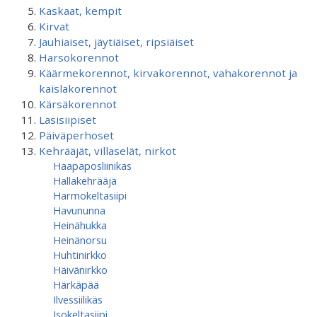
Kaskaat, kempit
Kirvat
Jauhiaiset, jäytiäiset, ripsiäiset
Harsokorennot
Käärmekorennot, kirvakorennot, vahakorennot ja
kaislakorennot
Kärsäkorennot
Lasisiipiset
Päiväperhoset
Kehrääjät, villaselät, nirkot
Haapaposliinikas
Hallakehrääjä
Harmokeltasiipi
Havununna
Heinähukka
Heinänorsu
Huhtinirkko
Häivänirkko
Härkäpää
Ilvessiilikäs
Isokeltasiipi