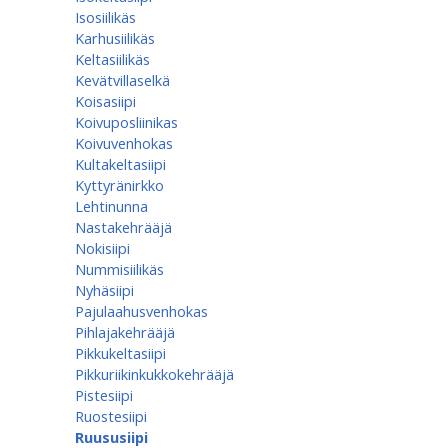
Isosiilikäs
Karhusiilikäs
Keltasiilikäs
Kevätvillaselkä
Koisasiipi
Koivuposliinikas
Koivuvenhokas
Kultakeltasiipi
Kyttyränirkko
Lehtinunna
Nastakehrääjä
Nokisiipi
Nummisiilikäs
Nyhäsiipi
Pajulaahusvenhokas
Pihlajakehrääjä
Pikkukeltasiipi
Pikkuriikinkukkokehrääjä
Pistesiipi
Ruostesiipi
Ruususiipi