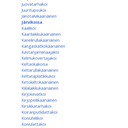
Juovatarhakoi
Juuritupsukoi
Jänötalvikääriäinen
Järvikoisa
Kaalikoi
Kaarilaikkukääriäinen
Kanelirullakääriäinen
Kangaskätkökääriäinen
Kastanjamiinaajakoi
Kelmukovertajakoi
Keltaokakoisa
Keltarullakääriäinen
Keltatäplätikkukoi
Ketokiiltokääriäinen
Kiilalaikkukääriäinen
Kirjokevätkoi
Kirjopeilikääriäinen
Kirsikkatarhakoi
Koiranputkilattakoi
Koivuhiilikoi
Koivulattakoi