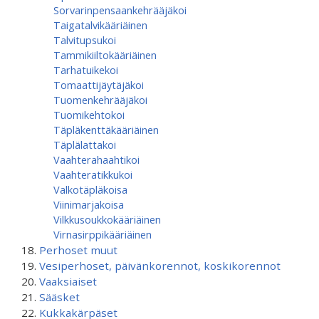
Sorvarinpensaankehrääjäkoi
Taigatalvikääriäinen
Talvitupsukoi
Tammikiiltokääriäinen
Tarhatuikekoi
Tomaattijäytäjäkoi
Tuomenkehrääjäkoi
Tuomikehtokoi
Täpläkenttäkääriäinen
Täplälattakoi
Vaahterahaahtikoi
Vaahteratikkukoi
Valkotäpläkoisa
Viinimarjakoisa
Vilkkusoukkokääriäinen
Virnasirppikääriäinen
Perhoset muut
Vesiperhoset, päivänkorennot, koskikorennot
Vaaksiaiset
Sääsket
Kukkakärpäset