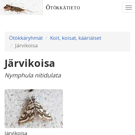
Ötökkätieto
To
nav
Ötökkäryhmät
Koit, koisat, kääriäiset
Järvikoisa
Järvikoisa
Nymphula nitidulata
Järvikoisa