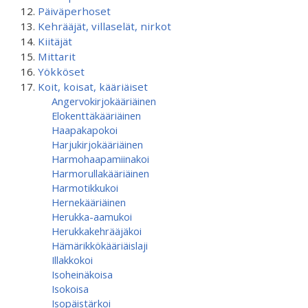
Päiväperhoset
Kehrääjät, villaselät, nirkot
Kiitäjät
Mittarit
Yökköset
Koit, koisat, kääriäiset
Angervokirjokääriäinen
Elokenttäkääriäinen
Haapakapokoi
Harjukirjokääriäinen
Harmohaapamiinakoi
Harmorullakääriäinen
Harmotikkukoi
Hernekääriäinen
Herukka-aamukoi
Herukkakehrääjäkoi
Hämärikkökääriäislaji
Illakkokoi
Isoheinäkoisa
Isokoisa
Isopäistärkoi