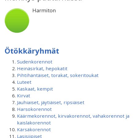
Harmiton
Ötökkäryhmät
Sudenkorennot
Heinäsirkat, hepokatit
Pihtihäntäiset, torakat, sokeritoukat
Luteet
Kaskaat, kempit
Kirvat
Jauhiaiset, jäytiäiset, ripsiäiset
Harsokorennot
Käärmekorennot, kirvakorennot, vahakorennot ja
kaislakorennot
Kärsäkorennot
Lasisiipiset