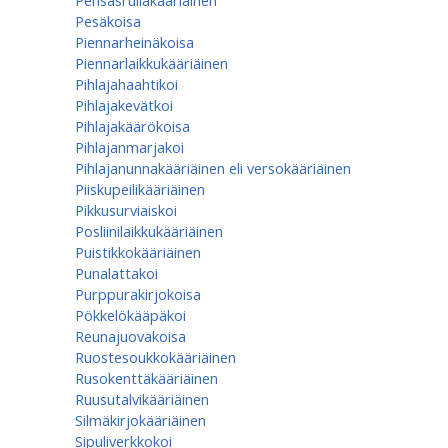
Pensasrullakääriäinen
Pesäkoisa
Piennarheinäkoisa
Piennarlaikkukääriäinen
Pihlajahaahtikoi
Pihlajakevätkoi
Pihlajakäärökoisa
Pihlajanmarjakoi
Pihlajanunnakääriäinen eli versokääriäinen
Piiskupeilikääriäinen
Pikkusurviaiskoi
Posliinilaikkukääriäinen
Puistikkokääriäinen
Punalattakoi
Purppurakirjokoisa
Pökkelökääpäkoi
Reunajuovakoisa
Ruostesoukkokääriäinen
Rusokenttäkääriäinen
Ruusutalvikääriäinen
Silmäkirjokääriäinen
Sipuliverkkokoi