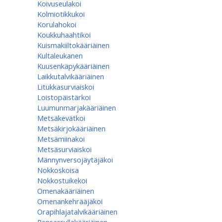
Koivuseulakoi
Kolmiotikkukoi
Korulahokoi
Koukkuhaahtikoi
Kuismakiiltokääriäinen
Kultaleukanen
Kuusenkäpykääriäinen
Laikkutalvikääriäinen
Litukkasurviaiskoi
Loistopäistärkoi
Luumunmarjakääriäinen
Metsäkevätkoi
Metsäkirjokääriäinen
Metsämiinakoi
Metsäsurviaiskoi
Männynversojäytäjäkoi
Nokkoskoisa
Nokkostuikekoi
Omenakääriäinen
Omenan­kehrääjä­koi
Orapihlajatalvikääriäinen