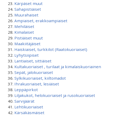
Kärpäset muut
Sahapistiäiset
Muurahaiset
Ampiaiset, erakkoampiaiset
Mehiläiset
Kimalaiset
Pistiäiset muut
Maakiitäjäiset
Haiskiaiset, turkkilot (Raatokuoriaiset)
Lyhytsiipiset
Lantiaiset, sittiäiset
Kultakuoriaiset , turilaat ja kimalaiskuoriainen
Sepät, jalokuoriaiset
Sylkikuoriaiset, kiiltomadot
Ihrakuoriaiset, lesiäiset
Leppäpirkot
Liljakukot, helokuoriaiset ja rusokuoriaiset
Sarvijäärät
Lehtikuoriaiset
Kärsäkäsmäiset