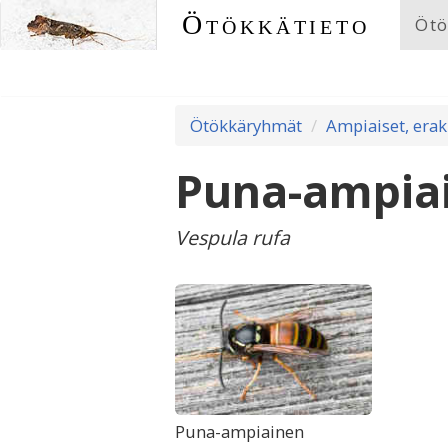
Ötökkätieto
Ötö
Ötökkäryhmät
Ampiaiset, era
Puna-ampia
Vespula rufa
Puna-ampiainen