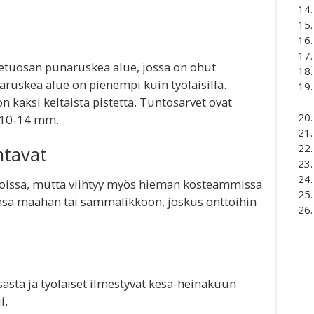
etuosan punaruskea alue, jossa on ohut
naruskea alue on pienempi kuin työläisillä.
 kaksi keltaista pistettä. Tuntosarvet ovat
 10-14 mm.
ntavat
hoissa, mutta viihtyy myös hieman kosteammissa
nsä maahan tai sammalikkoon, joskus onttoihin
sästä ja työläiset ilmestyvät kesä-heinäkuun
i.