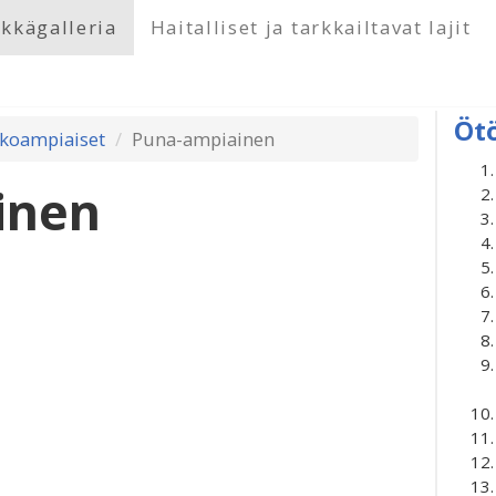
kkägalleria
Haitalliset ja tarkkailtavat lajit
Öt
kkoampiaiset
Puna-ampiainen
inen