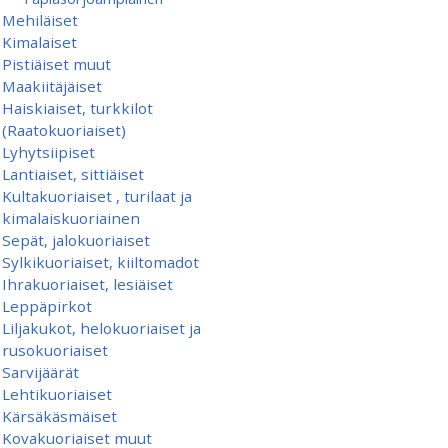
Mehiläiset
Kimalaiset
Pistiäiset muut
Maakiitäjäiset
Haiskiaiset, turkkilot
(Raatokuoriaiset)
Lyhytsiipiset
Lantiaiset, sittiäiset
Kultakuoriaiset , turilaat ja
kimalaiskuoriainen
Sepät, jalokuoriaiset
Sylkikuoriaiset, kiiltomadot
Ihrakuoriaiset, lesiäiset
Leppäpirkot
Liljakukot, helokuoriaiset ja
rusokuoriaiset
Sarvijäärät
Lehtikuoriaiset
Kärsäkäsmäiset
Kovakuoriaiset muut