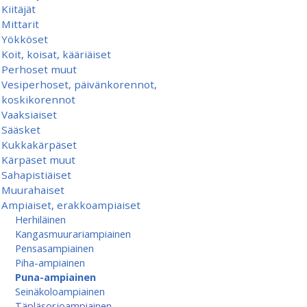
Kiitäjät
Mittarit
Yökköset
Koit, koisat, kääriäiset
Perhoset muut
Vesiperhoset, päivänkorennot,
koskikorennot
Vaaksiaiset
Sääsket
Kukkakärpäset
Kärpäset muut
Sahapistiäiset
Muurahaiset
Ampiaiset, erakkoampiaiset
Herhiläinen
Kangasmuurariampiainen
Pensasampiainen
Piha-ampiainen
Puna-ampiainen
Seinäkoloampiainen
Täpläsorjoampiainen