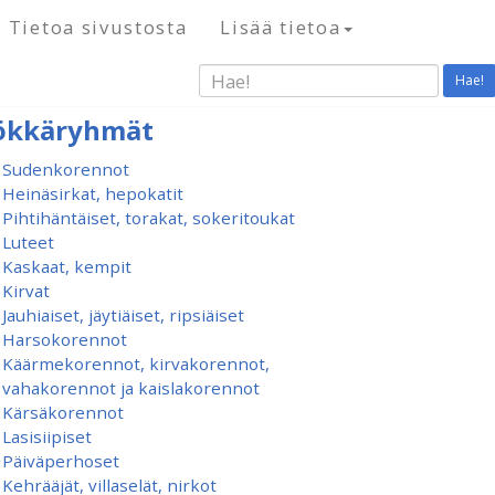
Tietoa sivustosta
Lisää tietoa
Hae!
ökkäryhmät
Sudenkorennot
Heinäsirkat, hepokatit
Pihtihäntäiset, torakat, sokeritoukat
Luteet
Kaskaat, kempit
Kirvat
Jauhiaiset, jäytiäiset, ripsiäiset
Harsokorennot
Käärmekorennot, kirvakorennot,
vahakorennot ja kaislakorennot
Kärsäkorennot
Lasisiipiset
Päiväperhoset
Kehrääjät, villaselät, nirkot