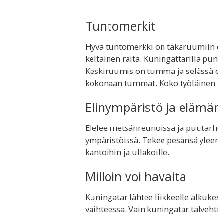
Tuntomerkit
Hyvä tuntomerkki on takaruumiin 
keltainen raita. Kuningattarilla pu
Keskiruumis on tumma ja selässä on
kokonaan tummat. Koko työläinen
Elinympäristö ja elämä
Elelee metsänreunoissa ja puutar
ympäristöissä. Tekee pesänsä ylee
kantoihin ja ullakoille.
Milloin voi havaita
Kuningatar lähtee liikkeelle alkuke
vaihteessa. Vain kuningatar talvehti