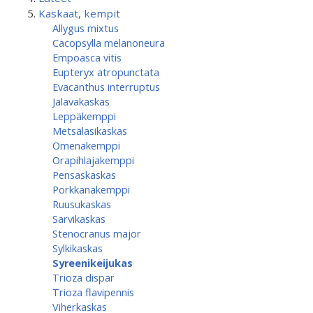
Kaskaat, kempit
Allygus mixtus
Cacopsylla melanoneura
Empoasca vitis
Eupteryx atropunctata
Evacanthus interruptus
Jalavakaskas
Leppäkemppi
Metsälasikaskas
Omenakemppi
Orapihlajakemppi
Pensaskaskas
Porkkanakemppi
Ruusukaskas
Sarvikaskas
Stenocranus major
Sylkikaskas
Syreenikeijukas
Trioza dispar
Trioza flavipennis
Viherkaskas