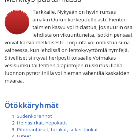
Tarkkaile. Nykyään on hyvin runsas
ainakin Oulun korkeudelle asti. Pienten
taimien kasvu voi hidastua, jos suurin osa
lehdistä on vikuuntuneita. Isotkin pensaat
voivat kärsiä melkoisesti. Torjunta voi onnistua siinä
vaiheessa, kun lehdissä on lentokyvyttömiä nymfejä.
Siivelliset siirtyvät herlposti toisaalle.Voimakas
vesisuihku tai lehtien alapintojen ruiskutus illalla
luonnon pyretriinillä voi hieman vähentää kaskaiden
määrää.
Ötökkäryhmät
Sudenkorennot
Heinäsirkat, hepokatit
Pihtihäntäiset, torakat, sokeritoukat
Luteet