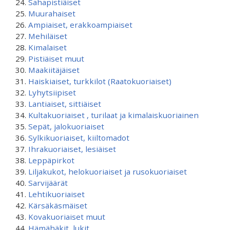
Sahapistiäiset
Muurahaiset
Ampiaiset, erakkoampiaiset
Mehiläiset
Kimalaiset
Pistiäiset muut
Maakiitäjäiset
Haiskiaiset, turkkilot (Raatokuoriaiset)
Lyhytsiipiset
Lantiaiset, sittiäiset
Kultakuoriaiset , turilaat ja kimalaiskuoriainen
Sepät, jalokuoriaiset
Sylkikuoriaiset, kiiltomadot
Ihrakuoriaiset, lesiäiset
Leppäpirkot
Liljakukot, helokuoriaiset ja rusokuoriaiset
Sarvijäärät
Lehtikuoriaiset
Kärsäkäsmäiset
Kovakuoriaiset muut
Hämähäkit, lukit