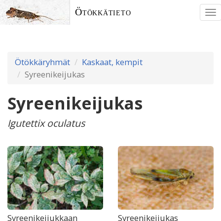
Ötökkätieto
To
nav
Ötökkäryhmät
Kaskaat, kempit
Syreenikeijukas
Syreenikeijukas
Igutettix oculatus
Syreenikeijukkaan
Syreenikeijukas