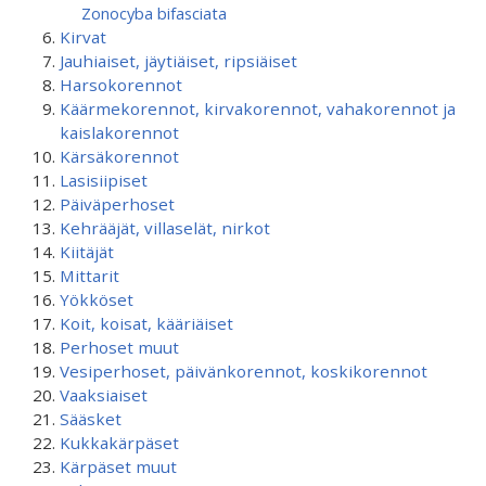
Zonocyba bifasciata
Kirvat
Jauhiaiset, jäytiäiset, ripsiäiset
Harsokorennot
Käärmekorennot, kirvakorennot, vahakorennot ja
kaislakorennot
Kärsäkorennot
Lasisiipiset
Päiväperhoset
Kehrääjät, villaselät, nirkot
Kiitäjät
Mittarit
Yökköset
Koit, koisat, kääriäiset
Perhoset muut
Vesiperhoset, päivänkorennot, koskikorennot
Vaaksiaiset
Sääsket
Kukkakärpäset
Kärpäset muut