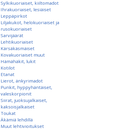
Sylkikuoriaiset, kiiltomadot
Ihrakuoriaiset, lesiäiset
Leppäpirkot
Liljakukot, helokuoriaiset ja
rusokuoriaiset
Sarvijäärät
Lehtikuoriaiset
Kärsäkäsmäiset
Kovakuoriaiset muut
Hämähäkit, lukit
Kotilot
Etanat
Lierot, änkyrimadot
Punkit, hyppyhäntäiset,
valeskorpionit
Siirat, juoksujalkaiset,
kaksoisjalkaiset
Toukat
Äkämiä lehdillä
Muut lehtivioitukset