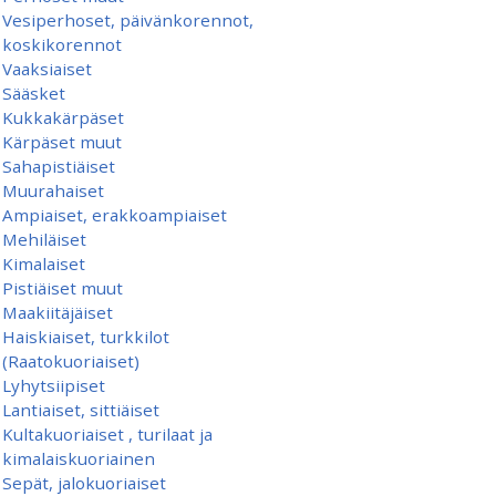
Vesiperhoset, päivänkorennot,
koskikorennot
Vaaksiaiset
Sääsket
Kukkakärpäset
Kärpäset muut
Sahapistiäiset
Muurahaiset
Ampiaiset, erakkoampiaiset
Mehiläiset
Kimalaiset
Pistiäiset muut
Maakiitäjäiset
Haiskiaiset, turkkilot
(Raatokuoriaiset)
Lyhytsiipiset
Lantiaiset, sittiäiset
Kultakuoriaiset , turilaat ja
kimalaiskuoriainen
Sepät, jalokuoriaiset