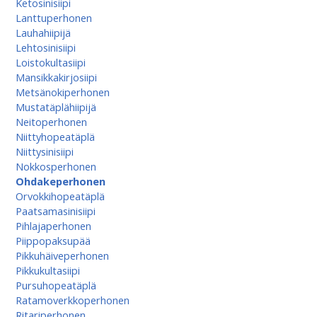
Ketosinisiipi
Lanttuperhonen
Lauhahiipijä
Lehtosinisiipi
Loistokultasiipi
Mansikkakirjosiipi
Metsänokiperhonen
Mustatäplähiipijä
Neitoperhonen
Niittyhopeatäplä
Niittysinisiipi
Nokkosperhonen
Ohdakeperhonen
Orvokkihopeatäplä
Paatsamasinisiipi
Pihlajaperhonen
Piippopaksupää
Pikkuhäiveperhonen
Pikkukultasiipi
Pursuhopeatäplä
Ratamoverkkoperhonen
Ritariperhonen