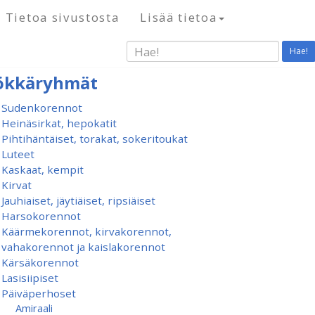
Tietoa sivustosta
Lisää tietoa
Hae!
ökkäryhmät
Sudenkorennot
Heinäsirkat, hepokatit
Pihtihäntäiset, torakat, sokeritoukat
Luteet
Kaskaat, kempit
Kirvat
Jauhiaiset, jäytiäiset, ripsiäiset
Harsokorennot
Käärmekorennot, kirvakorennot,
vahakorennot ja kaislakorennot
Kärsäkorennot
Lasisiipiset
Päiväperhoset
Amiraali