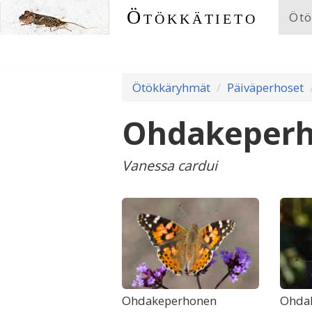
Ötökkätieto
Ötö
Ötökkäryhmät
Päiväperhoset
Ohdakeper
Vanessa cardui
Ohdakeperhonen
Ohdak