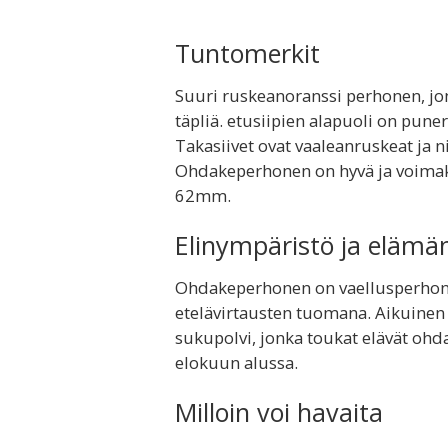
Tuntomerkit
Suuri ruskeanoranssi perhonen, jon
täpliä. etusiipien alapuoli on puner
Takasiivet ovat vaaleanruskeat ja 
Ohdakeperhonen on hyvä ja voimakas 
62mm.
Elinympäristö ja elämä
Ohdakeperhonen on vaellusperhon
etelävirtausten tuomana. Aikuinen 
sukupolvi, jonka toukat elävät ohd
elokuun alussa.
Milloin voi havaita