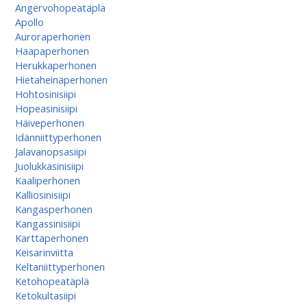
Angervohopeatäplä
Apollo
Auroraperhonen
Haapaperhonen
Herukkaperhonen
Hietaheinäperhonen
Hohtosinisiipi
Hopeasinisiipi
Häiveperhonen
Idänniittyperhonen
Jalavanopsasiipi
Juolukkasinisiipi
Kaaliperhonen
Kalliosinisiipi
Kangasperhonen
Kangassinisiipi
Karttaperhonen
Keisarinviitta
Keltaniittyperhonen
Ketohopeatäplä
Ketokultasiipi