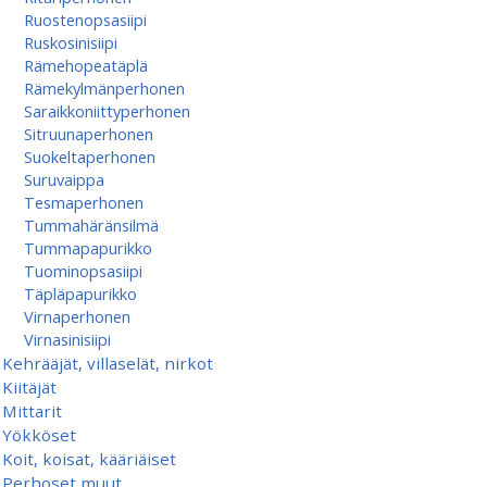
Ruostenopsasiipi
Ruskosinisiipi
Rämehopeatäplä
Rämekylmänperhonen
Saraikkoniittyperhonen
Sitruunaperhonen
Suokeltaperhonen
Suruvaippa
Tesmaperhonen
Tummahäränsilmä
Tummapapurikko
Tuominopsasiipi
Täpläpapurikko
Virnaperhonen
Virnasinisiipi
Kehrääjät, villaselät, nirkot
Kiitäjät
Mittarit
Yökköset
Koit, koisat, kääriäiset
Perhoset muut