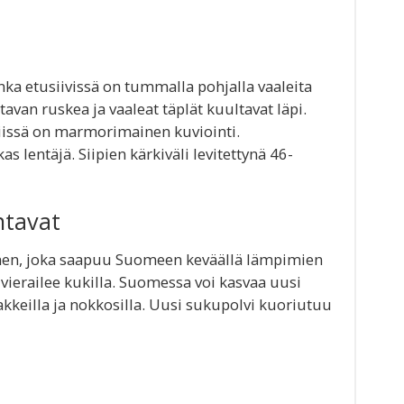
ka etusiivissä on tummalla pohjalla vaaleita
tavan ruskea ja vaaleat täplät kuultavat läpi.
niissä on marmorimainen kuviointi.
lentäjä. Siipien kärkiväli levitettynä 46-
ntavat
en, joka saapuu Suomeen keväällä lämpimien
vierailee kukilla. Suomessa voi kasvaa uusi
akkeilla ja nokkosilla. Uusi sukupolvi kuoriutuu