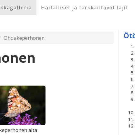
kkägalleria
Haitalliset ja tarkkailtavat lajit
Öt
Ohdakeperhonen
honen
eperhonen alta