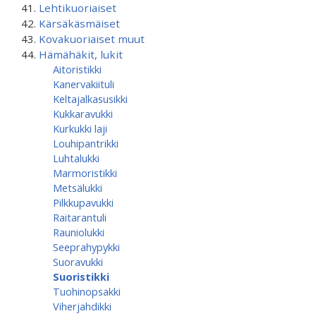
Lehtikuoriaiset
Kärsäkäsmäiset
Kovakuoriaiset muut
Hämähäkit, lukit
Aitoristikki
Kanervakiituli
Keltajalkasusikki
Kukkaravukki
Kurkukki laji
Louhipantrikki
Luhtalukki
Marmoristikki
Metsälukki
Pilkkupavukki
Raitarantuli
Rauniolukki
Seeprahypykki
Suoravukki
Suoristikki
Tuohinopsakki
Viherjahdikki