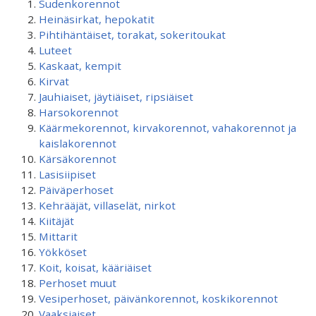
Sudenkorennot
Heinäsirkat, hepokatit
Pihtihäntäiset, torakat, sokeritoukat
Luteet
Kaskaat, kempit
Kirvat
Jauhiaiset, jäytiäiset, ripsiäiset
Harsokorennot
Käärmekorennot, kirvakorennot, vahakorennot ja
kaislakorennot
Kärsäkorennot
Lasisiipiset
Päiväperhoset
Kehrääjät, villaselät, nirkot
Kiitäjät
Mittarit
Yökköset
Koit, koisat, kääriäiset
Perhoset muut
Vesiperhoset, päivänkorennot, koskikorennot
Vaaksiaiset