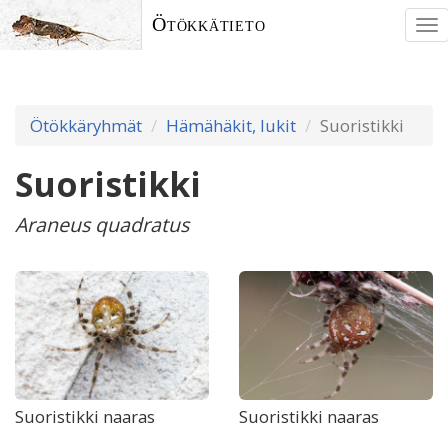
Ötökkätieto
To
nav
Ötökkäryhmät
Hämähäkit, lukit
Suoristikki
Suoristikki
Araneus quadratus
Suoristikki naaras
Suoristikki naaras