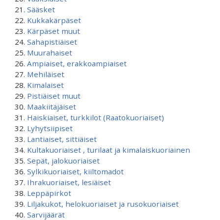
Sääsket
Kukkakärpäset
Kärpäset muut
Sahapistiäiset
Muurahaiset
Ampiaiset, erakkoampiaiset
Mehiläiset
Kimalaiset
Pistiäiset muut
Maakiitäjäiset
Haiskiaiset, turkkilot (Raatokuoriaiset)
Lyhytsiipiset
Lantiaiset, sittiäiset
Kultakuoriaiset , turilaat ja kimalaiskuoriainen
Sepät, jalokuoriaiset
Sylkikuoriaiset, kiiltomadot
Ihrakuoriaiset, lesiäiset
Leppäpirkot
Liljakukot, helokuoriaiset ja rusokuoriaiset
Sarvijäärät