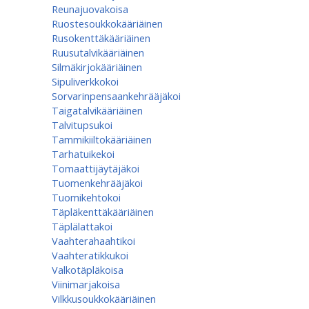
Reunajuovakoisa
Ruostesoukkokääriäinen
Rusokenttäkääriäinen
Ruusutalvikääriäinen
Silmäkirjokääriäinen
Sipuliverkkokoi
Sorvarinpensaankehrääjäkoi
Taigatalvikääriäinen
Talvitupsukoi
Tammikiiltokääriäinen
Tarhatuikekoi
Tomaattijäytäjäkoi
Tuomenkehrääjäkoi
Tuomikehtokoi
Täpläkenttäkääriäinen
Täplälattakoi
Vaahterahaahtikoi
Vaahteratikkukoi
Valkotäpläkoisa
Viinimarjakoisa
Vilkkusoukkokääriäinen