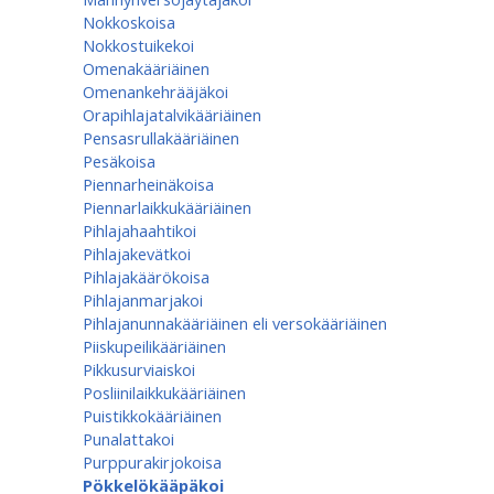
Nokkoskoisa
Nokkostuikekoi
Omenakääriäinen
Omenan­kehrääjä­koi
Orapihlajatalvikääriäinen
Pensasrullakääriäinen
Pesäkoisa
Piennarheinäkoisa
Piennarlaikkukääriäinen
Pihlajahaahtikoi
Pihlajakevätkoi
Pihlajakäärökoisa
Pihlajanmarjakoi
Pihlajanunnakääriäinen eli versokääriäinen
Piiskupeilikääriäinen
Pikkusurviaiskoi
Posliinilaikkukääriäinen
Puistikkokääriäinen
Punalattakoi
Purppurakirjokoisa
Pökkelökääpäkoi