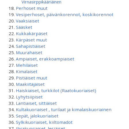
Virnasirppikääriäinen
Perhoset muut
Vesiperhoset, päivänkorennot, koskikorennot
Vaaksiaiset
Sääsket
Kukkakärpäset
Kärpäset muut
Sahapistiäiset
Muurahaiset
Ampiaiset, erakkoampiaiset
Mehiläiset
Kimalaiset
Pistiäiset muut
Maakiitäjäiset
Haiskiaiset, turkkilot (Raatokuoriaiset)
Lyhytsiipiset
Lantiaiset, sittiäiset
Kultakuoriaiset , turilaat ja kimalaiskuoriainen
Sepät, jalokuoriaiset
Sylkikuoriaiset, kiiltomadot
Ihrakuoriaiset, lesiäiset