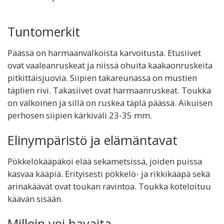
Tuntomerkit
Päässä on harmaanvalkoista karvoitusta. Etusiivet
ovat vaaleanruskeat ja niissä ohuita kaakaonruskeita
pitkittäisjuovia. Siipien takareunassa on mustien
täplien rivi. Takasiivet ovat harmaanruskeat. Toukka
on valkoinen ja sillä on ruskea täplä päässä. Aikuisen
perhosen siipien kärkiväli 23-35 mm.
Elinympäristö ja elämäntavat
Pökkelökääpäkoi elää sekametsissä, joiden puissa
kasvaa kääpiä. Erityisesti pökkelö- ja rikkikääpä sekä
arinakäävät ovat toukan ravintoa. Toukka koteloituu
käävän sisään.
Milloin voi havaita