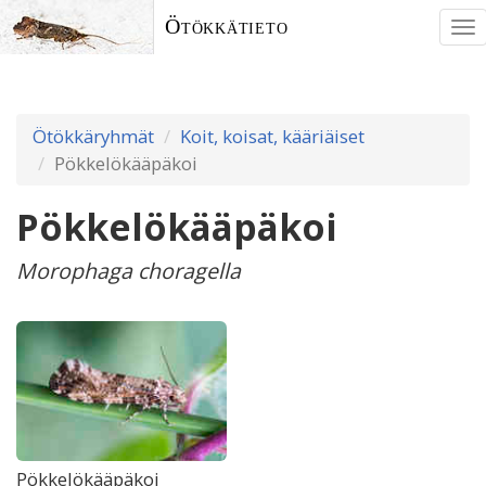
Ötökkätieto
To
nav
Ötökkäryhmät
Koit, koisat, kääriäiset
Pökkelökääpäkoi
Pökkelökääpäkoi
Morophaga choragella
Pökkelökääpäkoi