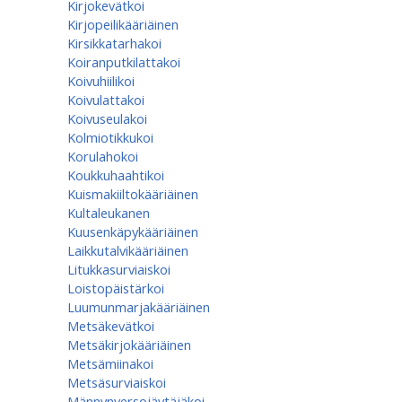
Kirjokevätkoi
Kirjopeilikääriäinen
Kirsikkatarhakoi
Koiranputkilattakoi
Koivuhiilikoi
Koivulattakoi
Koivuseulakoi
Kolmiotikkukoi
Korulahokoi
Koukkuhaahtikoi
Kuismakiiltokääriäinen
Kultaleukanen
Kuusenkäpykääriäinen
Laikkutalvikääriäinen
Litukkasurviaiskoi
Loistopäistärkoi
Luumunmarjakääriäinen
Metsäkevätkoi
Metsäkirjokääriäinen
Metsämiinakoi
Metsäsurviaiskoi
Männynversojäytäjäkoi