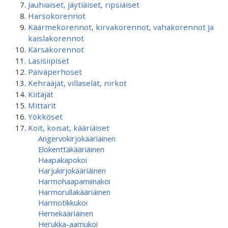
Jauhiaiset, jäytiäiset, ripsiäiset
Harsokorennot
Käärmekorennot, kirvakorennot, vahakorennot ja
kaislakorennot
Kärsäkorennot
Lasisiipiset
Päiväperhoset
Kehrääjät, villaselät, nirkot
Kiitäjät
Mittarit
Yökköset
Koit, koisat, kääriäiset
Angervokirjokääriäinen
Elokenttäkääriäinen
Haapakapokoi
Harjukirjokääriäinen
Harmohaapamiinakoi
Harmorullakääriäinen
Harmotikkukoi
Hernekääriäinen
Herukka-aamukoi