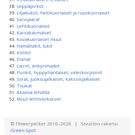
Leppäpirkot
Liljakukot, helokuoriaiset ja rusokuoriaiset
Sarvijäärät
Lehtikuoriaiset
Kärsäkäsmäiset
Kovakuoriaiset muut
Hämähäkit, lukit
Kotilot
Etanat
Lierot, änkyrimadot
Punkit, hyppyhäntäiset, valeskorpionit
Siirat, juoksujalkaiset, kaksoisjalkaiset
Toukat
Äkämiä lehdillä
Muut lehtivioitukset
© Flowerpecker 2016–2026 | Sivuston rakensi
Green Spot