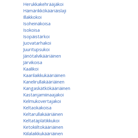
Herukkakehrääjäkoi
Hämärikkökääriäislaji
Illakkokoi
Isoheinäkoisa
Isokoisa
Isopäistärkoi
Juovatarhakoi
Juuritupsukoi
Jänötalvikääriäinen
Järvikoisa
Kaalikoi
Kaarilaikkukääriäinen
Kanelirullakääriäinen
Kangaskätkökääriäinen
Kastanjamiinaajakoi
Kelmukovertajakoi
Keltaokakoisa
Keltarullakääriäinen
Keltatäplätikkukoi
Ketokiiltokääriäinen
Kiilalaikkukääriäinen