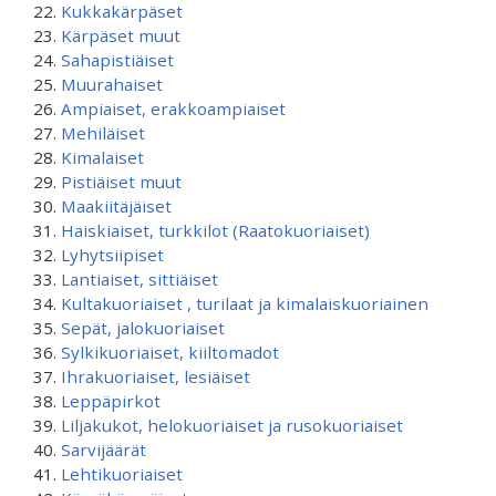
Kukkakärpäset
Kärpäset muut
Sahapistiäiset
Muurahaiset
Ampiaiset, erakkoampiaiset
Mehiläiset
Kimalaiset
Pistiäiset muut
Maakiitäjäiset
Haiskiaiset, turkkilot (Raatokuoriaiset)
Lyhytsiipiset
Lantiaiset, sittiäiset
Kultakuoriaiset , turilaat ja kimalaiskuoriainen
Sepät, jalokuoriaiset
Sylkikuoriaiset, kiiltomadot
Ihrakuoriaiset, lesiäiset
Leppäpirkot
Liljakukot, helokuoriaiset ja rusokuoriaiset
Sarvijäärät
Lehtikuoriaiset