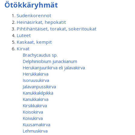
Ötökkäryhmät
Sudenkorennot
Heinäsirkat, hepokatit
Pihtihäntäiset, torakat, sokeritoukat
Luteet
Kaskaat, kempit
Kirvat
Brachycaudus sp.
Delphiniobium junackianum
Herukanjuurikirva eli jalavakirva
Herukkakirva
Isoruusukirva
Jalavanpussikirva
Kanukkakilpikkä
Kanukkakirva
Kirsikkakirva
Koisokirva
Koivukirva
Kuusamakirva
Lehmuskirva