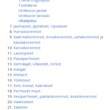
Trama troglodytes
Tuomikirva
Uroleucon jaceae
Uroleucon taraxaci
Villakilpikkä
Jauhiaiset, jäytiäiset, ripsiäiset
Harsokorennot
Käärmekorennot, kirvakorennot, vahakorennot ja
kaislakorennot
Kärsäkorennot
Lasisiipiset
Päiväperhoset
Kehrääjät, villaselät, nirkot
Kiitäjät
Mittarit
Yökköset
Koit, koisat, kääriäiset
Perhoset muut
Vesiperhoset, päivänkorennot, koskikorennot
Vaaksiaiset
Sääsket