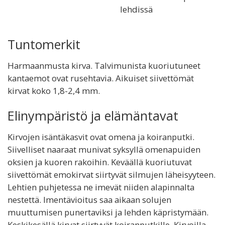
lehdissä
Tuntomerkit
Harmaanmusta kirva. Talvimunista kuoriutuneet
kantaemot ovat rusehtavia. Aikuiset siivettömät
kirvat koko 1,8-2,4 mm.
Elinympäristö ja elämäntavat
Kirvojen isäntäkasvit ovat omena ja koiranputki.
Siivelliset naaraat munivat syksyllä omenapuiden
oksien ja kuoren rakoihin. Keväällä kuoriutuvat
siivettömät emokirvat siirtyvät silmujen läheisyyteen.
Lehtien puhjetessa ne imevät niiden alapinnalta
nestettä. Imentävioitus saa aikaan solujen
muuttumisen punertaviksi ja lehden käpristymään.
Keskikesällä kirvat siirtyvät koiranputkille. Kirvoilla