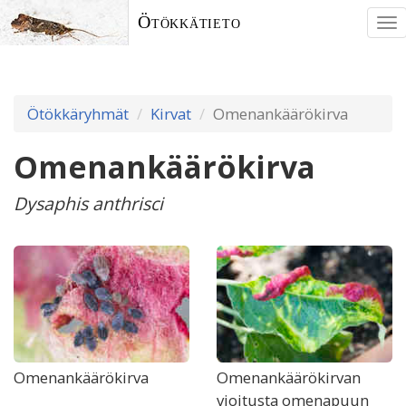
Ötökkätieto
To
nav
Ötökkäryhmät
Kirvat
Omenankäärökirva
Omenankäärökirva
Dysaphis anthrisci
Omenankäärökirva
Omenankäärökirvan
vioitusta omenapuun