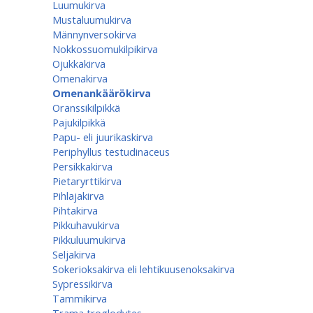
Luumukirva
Mustaluumukirva
Männynversokirva
Nokkossuomukilpikirva
Ojukkakirva
Omenakirva
Omenankäärökirva
Oranssikilpikkä
Pajukilpikkä
Papu- eli juurikaskirva
Periphyllus testudinaceus
Persikkakirva
Pietaryrttikirva
Pihlajakirva
Pihtakirva
Pikkuhavukirva
Pikkuluumukirva
Seljakirva
Sokerioksakirva eli lehtikuusenoksakirva
Sypressikirva
Tammikirva