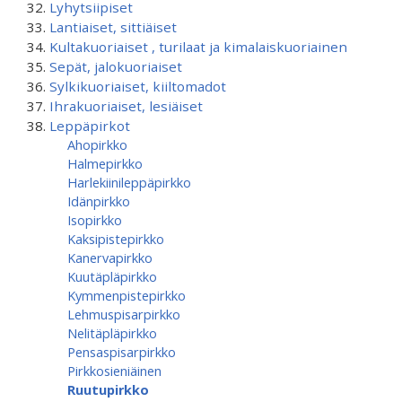
Lyhytsiipiset
Lantiaiset, sittiäiset
Kultakuoriaiset , turilaat ja kimalaiskuoriainen
Sepät, jalokuoriaiset
Sylkikuoriaiset, kiiltomadot
Ihrakuoriaiset, lesiäiset
Leppäpirkot
Ahopirkko
Halmepirkko
Harlekiinileppäpirkko
Idänpirkko
Isopirkko
Kaksipistepirkko
Kanervapirkko
Kuutäpläpirkko
Kymmenpistepirkko
Lehmuspisarpirkko
Nelitäpläpirkko
Pensaspisarpirkko
Pirkkosieniäinen
Ruutupirkko