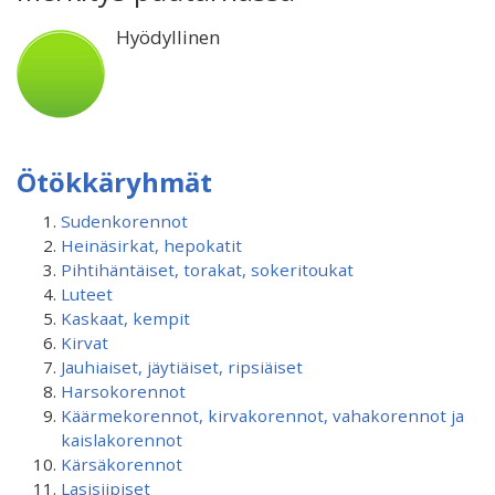
Hyödyllinen
Ötökkäryhmät
Sudenkorennot
Heinäsirkat, hepokatit
Pihtihäntäiset, torakat, sokeritoukat
Luteet
Kaskaat, kempit
Kirvat
Jauhiaiset, jäytiäiset, ripsiäiset
Harsokorennot
Käärmekorennot, kirvakorennot, vahakorennot ja
kaislakorennot
Kärsäkorennot
Lasisiipiset