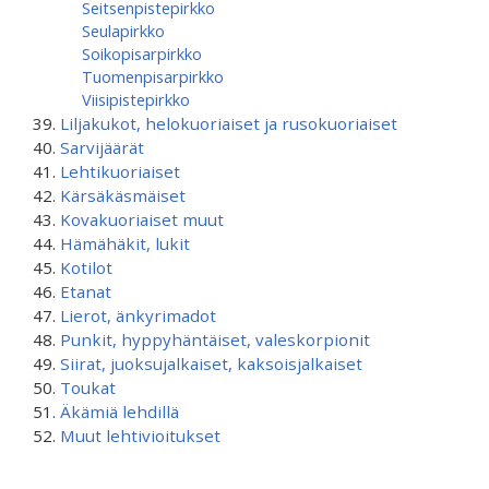
Seitsenpistepirkko
Seulapirkko
Soikopisarpirkko
Tuomenpisarpirkko
Viisipistepirkko
Liljakukot, helokuoriaiset ja rusokuoriaiset
Sarvijäärät
Lehtikuoriaiset
Kärsäkäsmäiset
Kovakuoriaiset muut
Hämähäkit, lukit
Kotilot
Etanat
Lierot, änkyrimadot
Punkit, hyppyhäntäiset, valeskorpionit
Siirat, juoksujalkaiset, kaksoisjalkaiset
Toukat
Äkämiä lehdillä
Muut lehtivioitukset