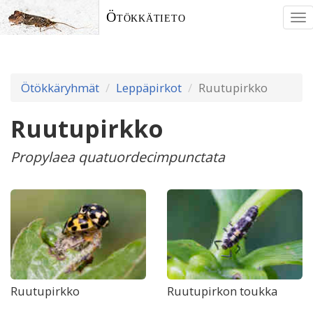
Ötökkätieto
To
nav
Ötökkäryhmät
Leppäpirkot
Ruutupirkko
Ruutupirkko
Propylaea quatuordecimpunctata
Ruutupirkko
Ruutupirkon toukka