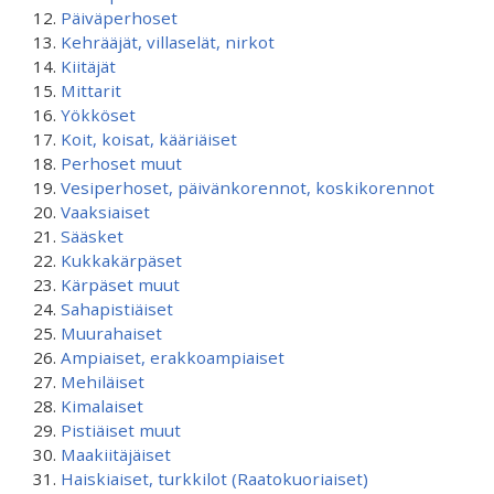
Päiväperhoset
Kehrääjät, villaselät, nirkot
Kiitäjät
Mittarit
Yökköset
Koit, koisat, kääriäiset
Perhoset muut
Vesiperhoset, päivänkorennot, koskikorennot
Vaaksiaiset
Sääsket
Kukkakärpäset
Kärpäset muut
Sahapistiäiset
Muurahaiset
Ampiaiset, erakkoampiaiset
Mehiläiset
Kimalaiset
Pistiäiset muut
Maakiitäjäiset
Haiskiaiset, turkkilot (Raatokuoriaiset)