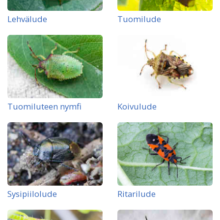
Lehvälude
Tuomilude
Tuomiluteen nymfi
Koivulude
Sysipiilolude
Ritarilude