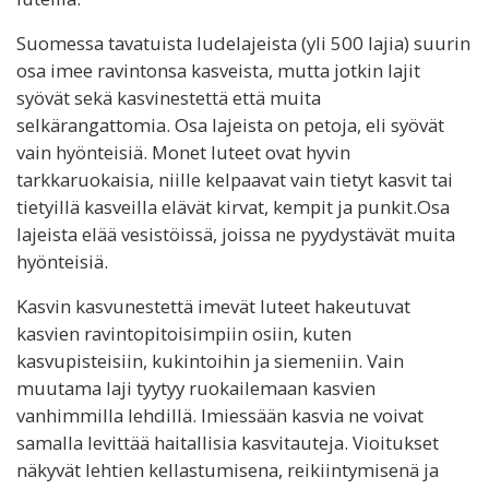
Suomessa tavatuista ludelajeista (yli 500 lajia) suurin
osa imee ravintonsa kasveista, mutta jotkin lajit
syövät sekä kasvinestettä että muita
selkärangattomia. Osa lajeista on petoja, eli syövät
vain hyönteisiä. Monet luteet ovat hyvin
tarkkaruokaisia, niille kelpaavat vain tietyt kasvit tai
tietyillä kasveilla elävät kirvat, kempit ja punkit.Osa
lajeista elää vesistöissä, joissa ne pyydystävät muita
hyönteisiä.
Kasvin kasvunestettä imevät luteet hakeutuvat
kasvien ravintopitoisimpiin osiin, kuten
kasvupisteisiin, kukintoihin ja siemeniin. Vain
muutama laji tyytyy ruokailemaan kasvien
vanhimmilla lehdillä. Imiessään kasvia ne voivat
samalla levittää haitallisia kasvitauteja. Vioitukset
näkyvät lehtien kellastumisena, reikiintymisenä ja