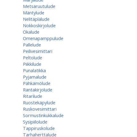
Metsäruutulude
Mäntylude
Nelitäplälude
Nokkoskirjolude
Okalude
Omenapamppulude
Pallelude
Peilivesimittari
Peltolude
Piikkilude
Punalatikka
Pyjamalude
Pähkämölude
Rantakirjolude
Ritarilude
Ruostekäpylude
Ruskovesimittari
Sormustinkukkalude
Sysipiilolude
Tappiruskolude
Tarhaherttalude