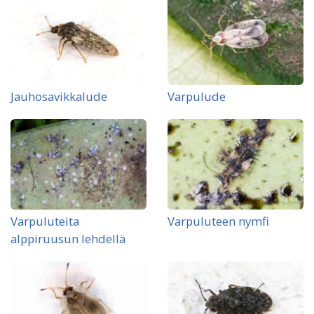
Jauhosavikkalude
Varpulude
Varpuluteita
Varpuluteen nymfi
alppiruusun lehdellä