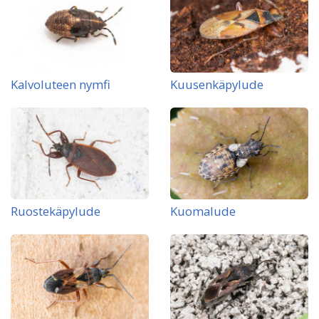
Kalvoluteen nymfi
Kuusenkäpylude
Ruostekäpylude
Kuomalude