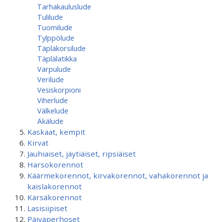
Tarhakauluslude
Tulilude
Tuomilude
Tylppölude
Täpläkorsilude
Täplälatikka
Varpulude
Verilude
Vesiskorpioni
Viherlude
Välkelude
Äkälude
Kaskaat, kempit
Kirvat
Jauhiaiset, jäytiäiset, ripsiäiset
Harsokorennot
Käärmekorennot, kirvakorennot, vahakorennot ja
kaislakorennot
Kärsäkorennot
Lasisiipiset
Päiväperhoset