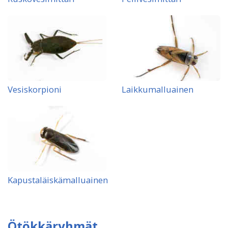
Vesiskorpioni
Laikkumalluainen
Kapustaläiskämalluainen
Ötökkäryhmät