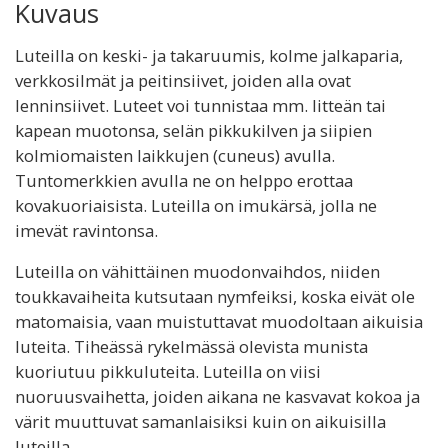
Kuvaus
Luteilla on keski- ja takaruumis, kolme jalkaparia,
verkkosilmät ja peitinsiivet, joiden alla ovat
lenninsiivet. Luteet voi tunnistaa mm. litteän tai
kapean muotonsa, selän pikkukilven ja siipien
kolmiomaisten laikkujen (cuneus) avulla.
Tuntomerkkien avulla ne on helppo erottaa
kovakuoriaisista. Luteilla on imukärsä, jolla ne
imevät ravintonsa.
Luteilla on vähittäinen muodonvaihdos, niiden
toukkavaiheita kutsutaan nymfeiksi, koska eivät ole
matomaisia, vaan muistuttavat muodoltaan aikuisia
luteita. Tiheässä rykelmässä olevista munista
kuoriutuu pikkuluteita. Luteilla on viisi
nuoruusvaihetta, joiden aikana ne kasvavat kokoa ja
värit muuttuvat samanlaisiksi kuin on aikuisilla
luteilla.