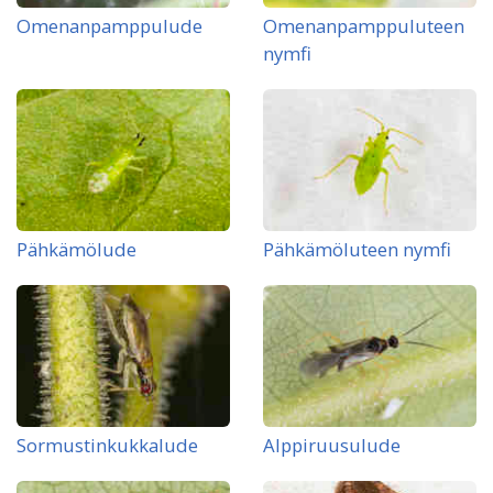
Omenanpamppulude
Omenanpamppu­luteen
nymfi
Pähkämölude
Pähkämöluteen nymfi
Sormustinkukkalude
Alppiruusulude