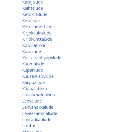
Katajalude
Keihäslude
Ketokirkilude
Ketolude
Ketosamettilude
Kirjokauluslude
Kirjokunttalude
Koivulatikka
Koivulude
Kosteikkohyppylude
Kuomalude
Kuparilude
Kuusenkäpylude
Kärppälude
Kääpälatikka
Laikkumalluainen
Lehvälude
Lehvänokkalude
Leveäsammallude
Luhtatikarilude
Luisturi
Marjalude