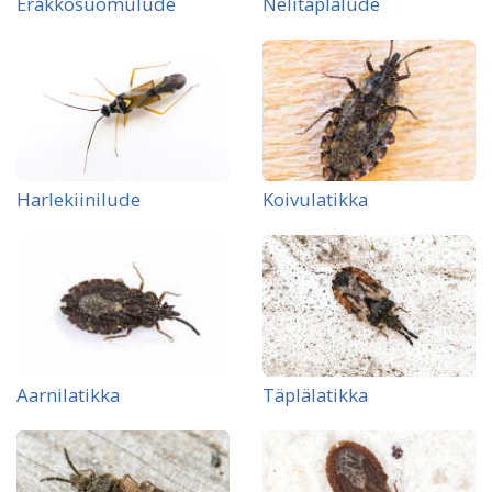
Erakkosuomulude
Nelitäplälude
Harlekiinilude
Koivulatikka
Aarnilatikka
Täplälatikka