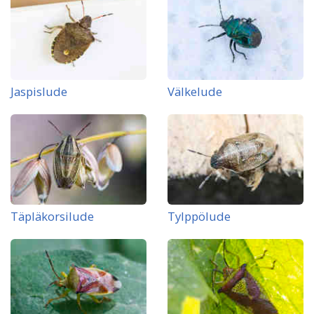
Jaspislude
Välkelude
Täpläkorsilude
Tylppölude