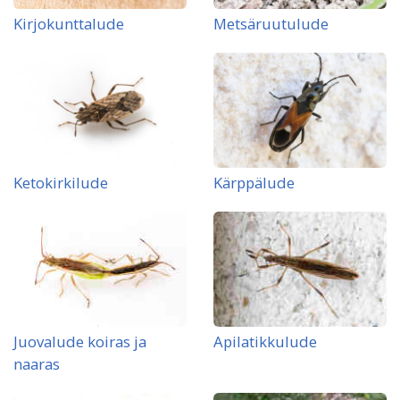
Kirjokunttalude
Metsäruutulude
Ketokirkilude
Kärppälude
Juovalude koiras ja
Apilatikkulude
naaras