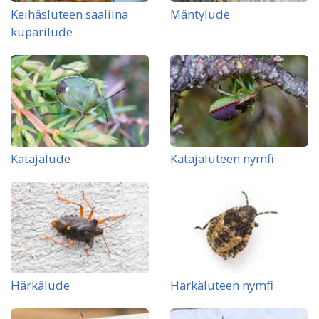
Keihäsluteen saaliina
Mäntylude
kuparilude
Katajalude
Katajaluteen nymfi
Härkälude
Härkäluteen nymfi