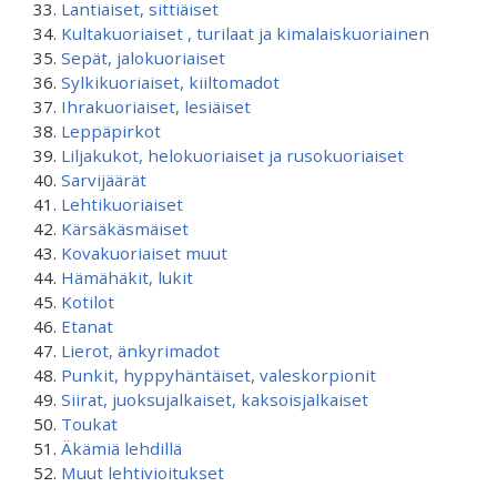
Lantiaiset, sittiäiset
Kultakuoriaiset , turilaat ja kimalaiskuoriainen
Sepät, jalokuoriaiset
Sylkikuoriaiset, kiiltomadot
Ihrakuoriaiset, lesiäiset
Leppäpirkot
Liljakukot, helokuoriaiset ja rusokuoriaiset
Sarvijäärät
Lehtikuoriaiset
Kärsäkäsmäiset
Kovakuoriaiset muut
Hämähäkit, lukit
Kotilot
Etanat
Lierot, änkyrimadot
Punkit, hyppyhäntäiset, valeskorpionit
Siirat, juoksujalkaiset, kaksoisjalkaiset
Toukat
Äkämiä lehdillä
Muut lehtivioitukset