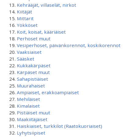
Kehrääjät, villaselät, nirkot
Kiitäjät
Mittarit
Yökköset
Koit, koisat, kääriäiset
Perhoset muut
Vesiperhoset, päivänkorennot, koskikorennot
Vaaksiaiset
Sääsket
Kukkakärpäset
Kärpäset muut
Sahapistiäiset
Muurahaiset
Ampiaiset, erakkoampiaiset
Mehiläiset
Kimalaiset
Pistiäiset muut
Maakiitäjäiset
Haiskiaiset, turkkilot (Raatokuoriaiset)
Lyhytsiipiset