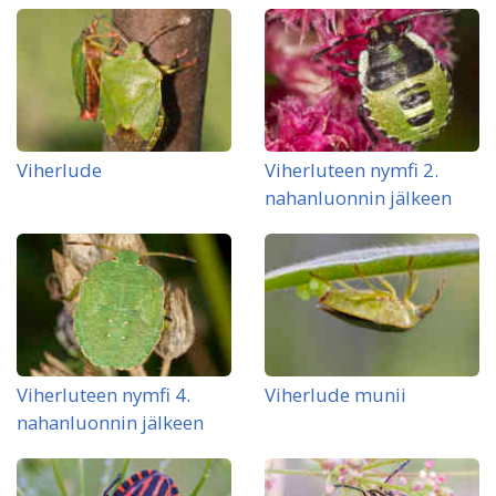
Viherlude
Viherluteen nymfi 2.
nahanluonnin jälkeen
Viherluteen nymfi 4.
Viherlude munii
nahanluonnin jälkeen