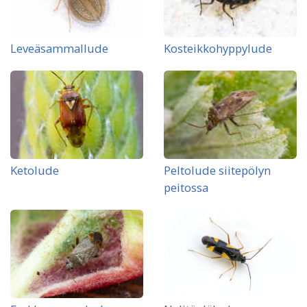
Leveäsammallude
Kosteikkohyppylude
Ketolude
Peltolude siitepölyn
peitossa