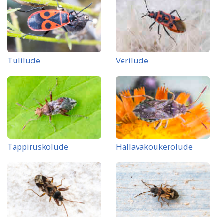
Tulilude
Verilude
Tappiruskolude
Hallavakoukerolude