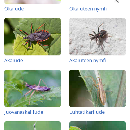
Okalude
Okaluteen nymfi
Äkälude
Äkäluteen nymfi
Juovanaskalilude
Luhtatikarilude