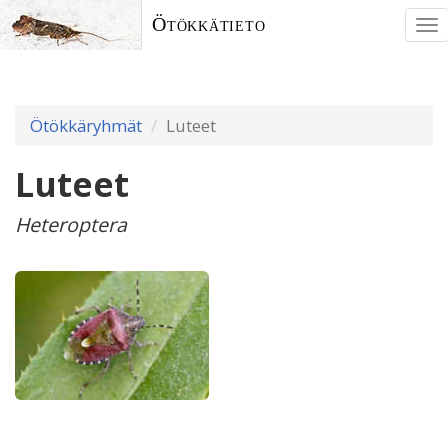
Ötökkätieto
To
nav
Ötökkäryhmät
Luteet
Luteet
Heteroptera