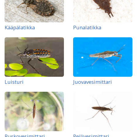
Kääpälatikka
Punalatikka
Luisturi
Juovavesimittari
Ruskovesimittari
Peilivesimittari