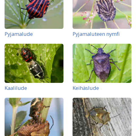
Pyjamalude
Pyjamaluteen nymfi
Kaalilude
Keihäslude