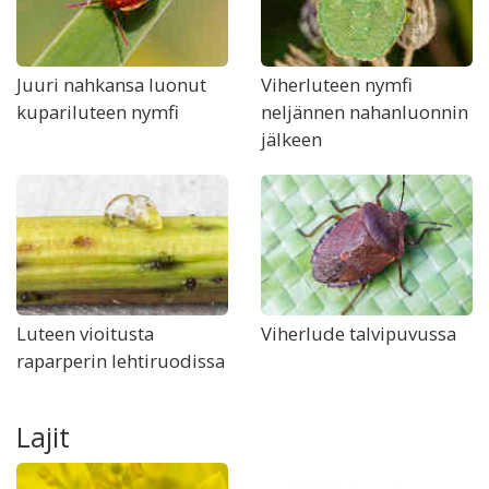
Juuri nahkansa luonut
Viherluteen nymfi
kupariluteen nymfi
neljännen nahanluonnin
jälkeen
Luteen vioitusta
Viherlude talvipuvussa
raparperin lehtiruodissa
Lajit