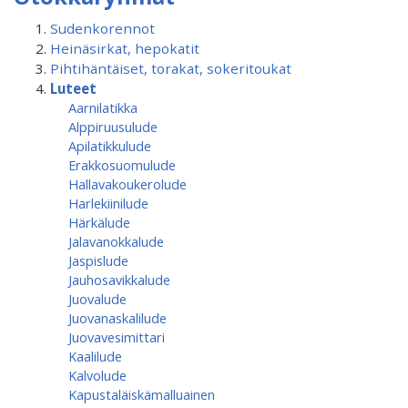
Sudenkorennot
Heinäsirkat, hepokatit
Pihtihäntäiset, torakat, sokeritoukat
Luteet
Aarnilatikka
Alppiruusulude
Apilatikkulude
Erakkosuomulude
Hallavakoukerolude
Harlekiinilude
Härkälude
Jalavanokkalude
Jaspislude
Jauhosavikkalude
Juovalude
Juovanaskalilude
Juovavesimittari
Kaalilude
Kalvolude
Kapustaläiskämalluainen