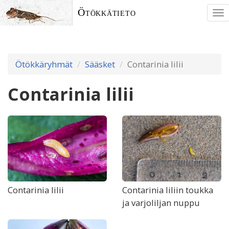
Ötökkätieto
To
nav
Ötökkäryhmät
Sääsket
Contarinia lilii
Contarinia lilii
Contarinia lilii
Contarinia liliin toukka
ja varjoliljan nuppu