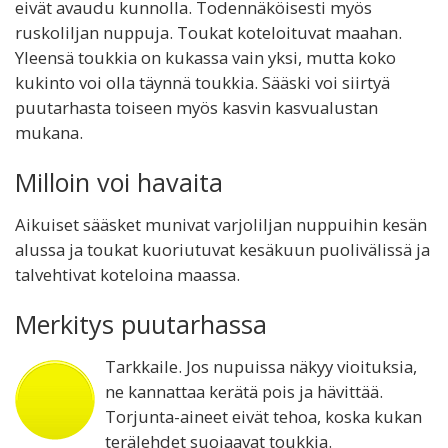
eivät avaudu kunnolla. Todennäköisesti myös
ruskoliljan nuppuja. Toukat koteloituvat maahan.
Yleensä toukkia on kukassa vain yksi, mutta koko
kukinto voi olla täynnä toukkia. Sääski voi siirtyä
puutarhasta toiseen myös kasvin kasvualustan
mukana.
Milloin voi havaita
Aikuiset sääsket munivat varjoliljan nuppuihin kesän
alussa ja toukat kuoriutuvat kesäkuun puolivälissä ja
talvehtivat koteloina maassa.
Merkitys puutarhassa
Tarkkaile. Jos nupuissa näkyy vioituksia,
ne kannattaa kerätä pois ja hävittää.
Torjunta-aineet eivät tehoa, koska kukan
terälehdet suojaavat toukkia.