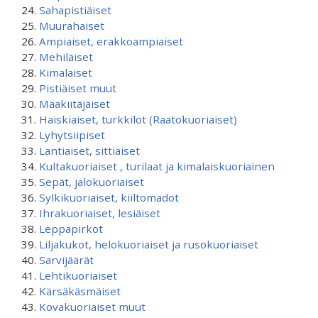
Sahapistiäiset
Muurahaiset
Ampiaiset, erakkoampiaiset
Mehiläiset
Kimalaiset
Pistiäiset muut
Maakiitäjäiset
Haiskiaiset, turkkilot (Raatokuoriaiset)
Lyhytsiipiset
Lantiaiset, sittiäiset
Kultakuoriaiset , turilaat ja kimalaiskuoriainen
Sepät, jalokuoriaiset
Sylkikuoriaiset, kiiltomadot
Ihrakuoriaiset, lesiäiset
Leppäpirkot
Liljakukot, helokuoriaiset ja rusokuoriaiset
Sarvijäärät
Lehtikuoriaiset
Kärsäkäsmäiset
Kovakuoriaiset muut