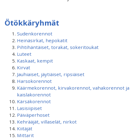
Ötökkäryhmät
Sudenkorennot
Heinäsirkat, hepokatit
Pihtihäntäiset, torakat, sokeritoukat
Luteet
Kaskaat, kempit
Kirvat
Jauhiaiset, jäytiäiset, ripsiäiset
Harsokorennot
Käärmekorennot, kirvakorennot, vahakorennot ja
kaislakorennot
Kärsäkorennot
Lasisiipiset
Päiväperhoset
Kehrääjät, villaselät, nirkot
Kiitäjät
Mittarit