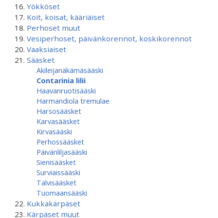
Yökköset
Koit, koisat, kääriäiset
Perhoset muut
Vesiperhoset, päivänkorennot, koskikorennot
Vaaksiaiset
Sääsket
Akileijanäkämäsääski
Contarinia lilii
Haavanruotisääski
Harmandiola tremulae
Harsosääsket
Karvasääsket
Kirvasääski
Perhossääsket
Päivänliljasääski
Sienisääsket
Surviaissääski
Talvisääsket
Tuomaansääski
Kukkakärpäset
Kärpäset muut