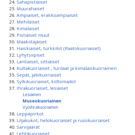
Sahapistiäiset
Muurahaiset
Ampiaiset, erakkoampiaiset
Mehiläiset
Kimalaiset
Pistiäiset muut
Maakiitäjäiset
Haiskiaiset, turkkilot (Raatokuoriaiset)
Lyhytsiipiset
Lantiaiset, sittiäiset
Kultakuoriaiset , turilaat ja kimalaiskuoriainen
Sepät, jalokuoriaiset
Sylkikuoriaiset, kiiltomadot
Ihrakuoriaiset, lesiäiset
Lesiäinen
Museokuoriainen
Vyöihrakuoriainen
Leppäpirkot
Liljakukot, helokuoriaiset ja rusokuoriaiset
Sarvijäärät
Lehtikuoriaiset