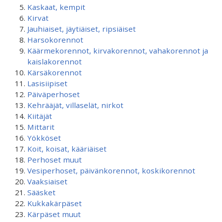
Kaskaat, kempit
Kirvat
Jauhiaiset, jäytiäiset, ripsiäiset
Harsokorennot
Käärmekorennot, kirvakorennot, vahakorennot ja
kaislakorennot
Kärsäkorennot
Lasisiipiset
Päiväperhoset
Kehrääjät, villaselät, nirkot
Kiitäjät
Mittarit
Yökköset
Koit, koisat, kääriäiset
Perhoset muut
Vesiperhoset, päivänkorennot, koskikorennot
Vaaksiaiset
Sääsket
Kukkakärpäset
Kärpäset muut