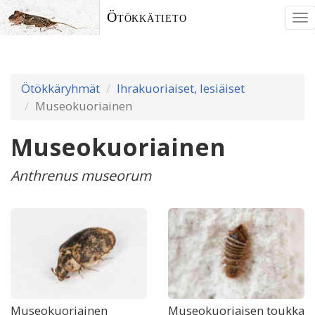
Ötökkätieto
To
nav
Ötökkäryhmät
Ihrakuoriaiset, lesiäiset
Museokuoriainen
Museokuoriainen
Anthrenus museorum
Museokuoriainen
Museokuoriaisen toukka