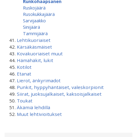
Runkohaapsanen
Ruskojäärä
Rusokukkajäärä
Sarvijaakko
Sinijäärä
Tammijäärä
Lehtikuoriaiset
Kärsäkäsmäiset
Kovakuoriaiset muut
Hämähäkit, lukit
Kotilot
Etanat
Lierot, änkyrimadot
Punkit, hyppyhäntäiset, valeskorpionit
Siirat, juoksujalkaiset, kaksoisjalkaiset
Toukat
Äkämiä lehdillä
Muut lehtivioitukset