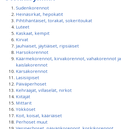
Sudenkorennot
Heinäsirkat, hepokatit
Pihtihäntäiset, torakat, sokeritoukat
Luteet
Kaskaat, kempit
Kirvat
Jauhiaiset, jäytiäiset, ripsiäiset
Harsokorennot
Käärmekorennot, kirvakorennot, vahakorennot ja
kaislakorennot
Kärsäkorennot
Lasisiipiset
Päiväperhoset
Kehrääjät, villaselät, nirkot
Kiitäjät
Mittarit
Yökköset
Koit, koisat, kääriäiset
Perhoset muut
Vesiperhoset, päivänkorennot, koskikorennot