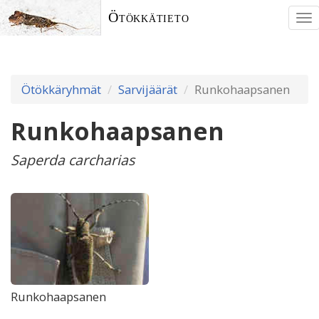
Ötökkätieto
To
nav
Ötökkäryhmät
Sarvijäärät
Runkohaapsanen
Runkohaapsanen
Saperda carcharias
Runkohaapsanen