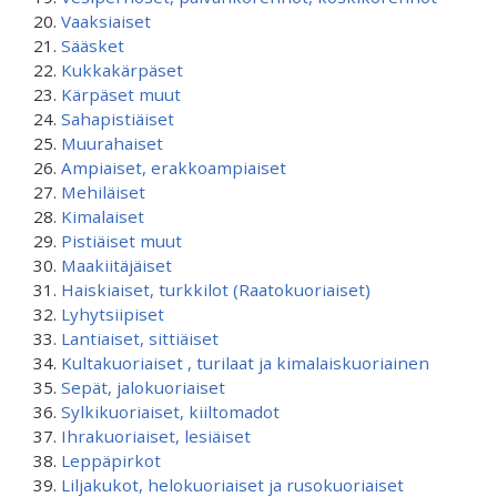
Vaaksiaiset
Sääsket
Kukkakärpäset
Kärpäset muut
Sahapistiäiset
Muurahaiset
Ampiaiset, erakkoampiaiset
Mehiläiset
Kimalaiset
Pistiäiset muut
Maakiitäjäiset
Haiskiaiset, turkkilot (Raatokuoriaiset)
Lyhytsiipiset
Lantiaiset, sittiäiset
Kultakuoriaiset , turilaat ja kimalaiskuoriainen
Sepät, jalokuoriaiset
Sylkikuoriaiset, kiiltomadot
Ihrakuoriaiset, lesiäiset
Leppäpirkot
Liljakukot, helokuoriaiset ja rusokuoriaiset