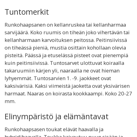
Tuntomerkit
Runkohaapsanen on kellanruskea tai kellanharmaa
sarvijäärä. Koko ruumis on tiheän joko vihertävän tai
kellanharmaan karvoituksen peitossa. Peitinsiivissä
on tiheässä pieniä, mustia osittain kohollaan olevia
pisteitä. Päässä ja etuselässä pisteet ovat pienempiä
kuin peitinsiivissä. Tuntosarvet ulottuvat koiraalla
takaruumiin kärjen yli, naaraalla ne ovat hieman
lyhyemmät. Tuntosarvien 1. -9. jaokkeet ovat
kaksivärisiä. Kaksi viimeistä jaoketta ovat yksivärisen
harmaat. Naaras on koirasta kookkaampi. Koko 20-27
mm.
Elinympäristö ja elämäntavat
Runkohaapsasen toukat elävät haavalla ja
hybridihaavalla. Toukka kaivautuu puun sisään ja