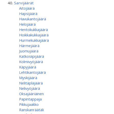
Sarvijäärät
Aitojäärä
Hapsijäärä
Havukantojäärä
Helojäärä
Hentokukkajäärä
Hoikkakukkajäärä
Hurmekukkajäärä
Härmejäärä
Juomujäärä
Katkosiipijäärä
Kolmivyöjäärä
Käpyjäärä
Lehtikantojäärä
Myskijäärä
Nelitäpläjäärä
Nelivyöjäärä
Oksajääriäinen
Papintappaja
Pikkujaakko
Ranskanräätäli