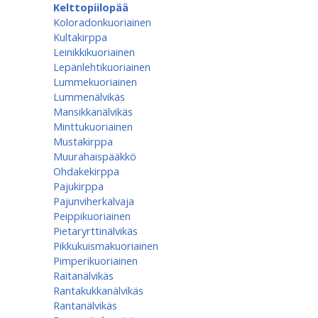
Kelttopiilopää
Koloradonkuoriainen
Kultakirppa
Leinikkikuoriainen
Lepänlehtikuoriainen
Lummekuoriainen
Lummenälvikäs
Mansikkanälvikäs
Minttukuoriainen
Mustakirppa
Muurahaispääkkö
Ohdakekirppa
Pajukirppa
Pajunviherkalvaja
Peippikuoriainen
Pietaryrttinälvikäs
Pikkukuismakuoriainen
Pimperikuoriainen
Raitanälvikäs
Rantakukkanälvikäs
Rantanälvikäs