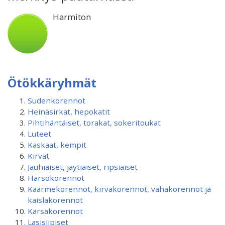
Harmiton
Ötökkäryhmät
Sudenkorennot
Heinäsirkat, hepokatit
Pihtihäntäiset, torakat, sokeritoukat
Luteet
Kaskaat, kempit
Kirvat
Jauhiaiset, jäytiäiset, ripsiäiset
Harsokorennot
Käärmekorennot, kirvakorennot, vahakorennot ja
kaislakorennot
Kärsäkorennot
Lasisiipiset