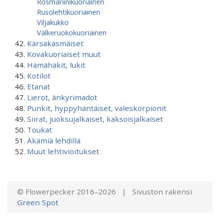
Rosmariinikuoriainen
Rusolehtikuoriainen
Viljakukko
Välkeruokokuoriainen
Kärsäkäsmäiset
Kovakuoriaiset muut
Hämähäkit, lukit
Kotilot
Etanat
Lierot, änkyrimadot
Punkit, hyppyhäntäiset, valeskorpionit
Siirat, juoksujalkaiset, kaksoisjalkaiset
Toukat
Äkämiä lehdillä
Muut lehtivioitukset
© Flowerpecker 2016–2026 | Sivuston rakensi
Green Spot