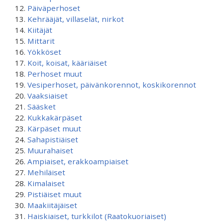
Päiväperhoset
Kehrääjät, villaselät, nirkot
Kiitäjät
Mittarit
Yökköset
Koit, koisat, kääriäiset
Perhoset muut
Vesiperhoset, päivänkorennot, koskikorennot
Vaaksiaiset
Sääsket
Kukkakärpäset
Kärpäset muut
Sahapistiäiset
Muurahaiset
Ampiaiset, erakkoampiaiset
Mehiläiset
Kimalaiset
Pistiäiset muut
Maakiitäjäiset
Haiskiaiset, turkkilot (Raatokuoriaiset)