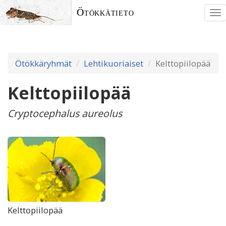
Ötökkätieto
To
nav
Ötökkäryhmät
Lehtikuoriaiset
Kelttopiilopää
Kelttopiilopää
Cryptocephalus aureolus
Kelttopiilopää