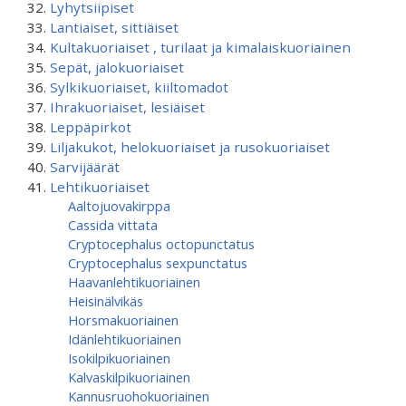
Lyhytsiipiset
Lantiaiset, sittiäiset
Kultakuoriaiset , turilaat ja kimalaiskuoriainen
Sepät, jalokuoriaiset
Sylkikuoriaiset, kiiltomadot
Ihrakuoriaiset, lesiäiset
Leppäpirkot
Liljakukot, helokuoriaiset ja rusokuoriaiset
Sarvijäärät
Lehtikuoriaiset
Aaltojuovakirppa
Cassida vittata
Cryptocephalus octopunctatus
Cryptocephalus sexpunctatus
Haavanlehtikuoriainen
Heisinälvikäs
Horsmakuoriainen
Idänlehtikuoriainen
Isokilpikuoriainen
Kalvaskilpikuoriainen
Kannusruohokuoriainen