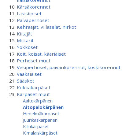
kaislakorennot
Kärsäkorennot
Lasisiipiset
Päiväperhoset
Kehrääjät, villaselät, nirkot
Kiitäjät
Mittarit
Yökköset
Koit, koisat, kääriäiset
Perhoset muut
Vesiperhoset, päivänkorennot, koskikorennot
Vaaksiaiset
Sääsket
Kukkakärpäset
Kärpäset muut
Aaltokärpänen
Aitopalokärpänen
Hedelmäkärpäset
Juurikaskärpänen
Kiilukärpäset
Kimalaiskärpäset