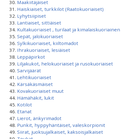
Maakiitäjäiset
Haiskiaiset, turkkilot (Raatokuoriaiset)
Lyhytsiipiset
Lantiaiset, sittiäiset
Kultakuoriaiset , turilaat ja kimalaiskuoriainen
Sepät, jalokuoriaiset
Sylkikuoriaiset, kiiltomadot
Ihrakuoriaiset, lesiäiset
Leppäpirkot
Liljakukot, helokuoriaiset ja rusokuoriaiset
Sarvijäärät
Lehtikuoriaiset
Kärsäkäsmäiset
Kovakuoriaiset muut
Hämähäkit, lukit
Kotilot
Etanat
Lierot, änkyrimadot
Punkit, hyppyhäntäiset, valeskorpionit
Siirat, juoksujalkaiset, kaksoisjalkaiset
Toukat