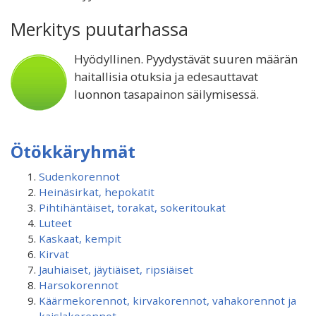
Merkitys puutarhassa
Hyödyllinen. Pyydystävät suuren määrän
haitallisia otuksia ja edesauttavat
luonnon tasapainon säilymisessä.
Ötökkäryhmät
Sudenkorennot
Heinäsirkat, hepokatit
Pihtihäntäiset, torakat, sokeritoukat
Luteet
Kaskaat, kempit
Kirvat
Jauhiaiset, jäytiäiset, ripsiäiset
Harsokorennot
Käärmekorennot, kirvakorennot, vahakorennot ja