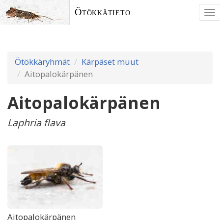
Ötökkätieto
To
nav
Ötökkäryhmät
Kärpäset muut
Aitopalokärpänen
Aitopalokärpänen
Laphria flava
Aitopalokärpänen