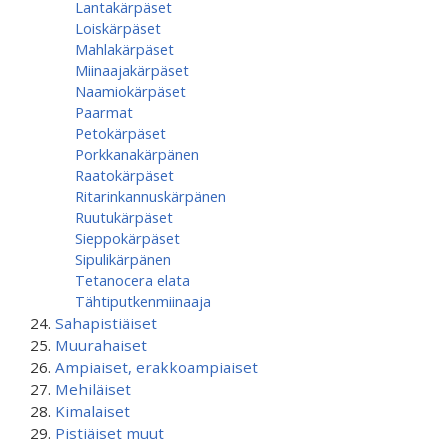
Lantakärpäset
Loiskärpäset
Mahlakärpäset
Miinaajakärpäset
Naamiokärpäset
Paarmat
Petokärpäset
Porkkanakärpänen
Raatokärpäset
Ritarinkannuskärpänen
Ruutukärpäset
Sieppokärpäset
Sipulikärpänen
Tetanocera elata
Tähtiputken­miinaaja
Sahapistiäiset
Muurahaiset
Ampiaiset, erakkoampiaiset
Mehiläiset
Kimalaiset
Pistiäiset muut