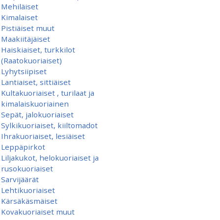
Mehiläiset
Kimalaiset
Pistiäiset muut
Maakiitäjäiset
Haiskiaiset, turkkilot
(Raatokuoriaiset)
Lyhytsiipiset
Lantiaiset, sittiäiset
Kultakuoriaiset , turilaat ja
kimalaiskuoriainen
Sepät, jalokuoriaiset
Sylkikuoriaiset, kiiltomadot
Ihrakuoriaiset, lesiäiset
Leppäpirkot
Liljakukot, helokuoriaiset ja
rusokuoriaiset
Sarvijäärät
Lehtikuoriaiset
Kärsäkäsmäiset
Kovakuoriaiset muut