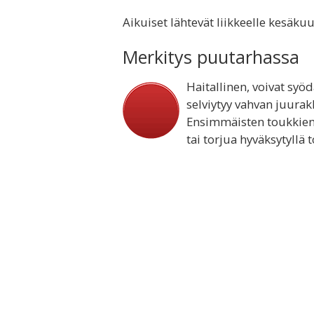
Aikuiset lähtevät liikkeelle kesäku
Merkitys puutarhassa
Haitallinen, voivat syö
selviytyy vahvan juurak
Ensimmäisten toukkien
tai torjua hyväksytyllä 