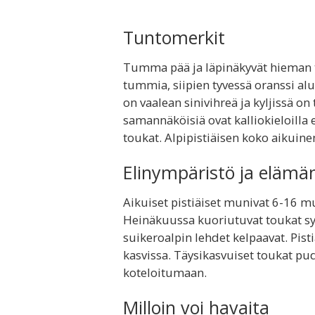
Tuntomerkit
Tumma pää ja läpinäkyvät hieman t
tummia, siipien tyvessä oranssi al
on vaalean sinivihreä ja kyljissä on
samannäköisiä ovat kalliokieloilla
toukat. Alpipistiäisen koko aikuin
Elinympäristö ja elämä
Aikuiset pistiäiset munivat 6-16 m
Heinäkuussa kuoriutuvat toukat syö
suikeroalpin lehdet kelpaavat. Pist
kasvissa. Täysikasvuiset toukat p
koteloitumaan.
Milloin voi havaita