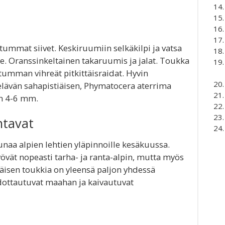
ummat siivet. Keskiruumiin selkäkilpi ja vatsa
ue. Oranssinkeltainen takaruumis ja jalat. Toukka
 tumman vihreät pitkittäisraidat. Hyvin
 elävän sahapistiäisen, Phymatocera aterrima
en 4-6 mm.
ntavat
unaa alpien lehtien yläpinnoille kesäkuussa.
vät nopeasti tarha- ja ranta-alpin, mutta myös
iäisen toukkia on yleensä paljon yhdessä
udottautuvat maahan ja kaivautuvat