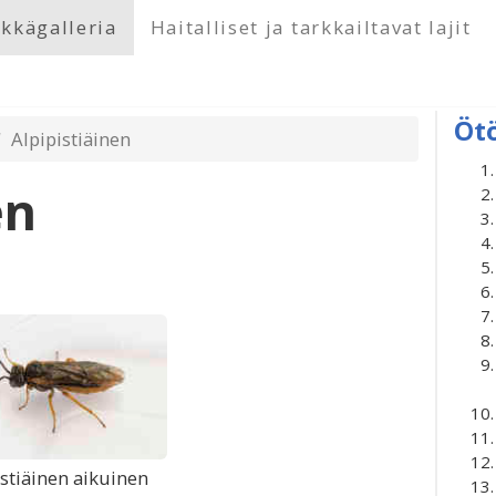
kkägalleria
Haitalliset ja tarkkailtavat lajit
Öt
Alpipistiäinen
en
istiäinen aikuinen