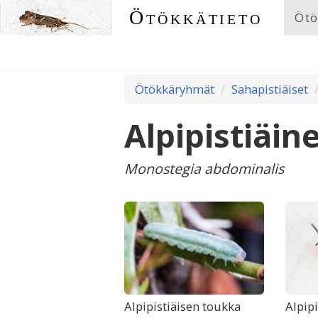
Ötökkätieto
Ötö
Ötökkäryhmät
Sahapistiäiset
Alpipistiäin
Monostegia abdominalis
Alpipistiäisen toukka
Alpip