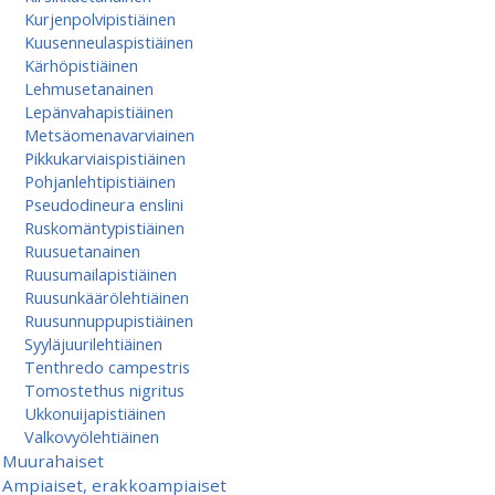
Kurjenpolvipistiäinen
Kuusenneulaspistiäinen
Kärhöpistiäinen
Lehmusetanainen
Lepänvahapistiäinen
Metsäomenavarviainen
Pikkukarviaispistiäinen
Pohjanlehtipistiäinen
Pseudodineura enslini
Ruskomäntypistiäinen
Ruusuetanainen
Ruusumaila­pistiäinen
Ruusunkäärölehtiäinen
Ruusunnuppupistiäinen
Syyläjuurilehtiäinen
Tenthredo campestris
Tomostethus nigritus
Ukkonuijapistiäinen
Valkovyölehtiäinen
Muurahaiset
Ampiaiset, erakkoampiaiset