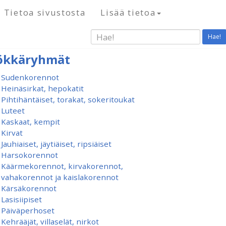
Tietoa sivustosta
Lisää tietoa
Hae!
ökkäryhmät
Sudenkorennot
Heinäsirkat, hepokatit
Pihtihäntäiset, torakat, sokeritoukat
Luteet
Kaskaat, kempit
Kirvat
Jauhiaiset, jäytiäiset, ripsiäiset
Harsokorennot
Käärmekorennot, kirvakorennot,
vahakorennot ja kaislakorennot
Kärsäkorennot
Lasisiipiset
Päiväperhoset
Kehrääjät, villaselät, nirkot