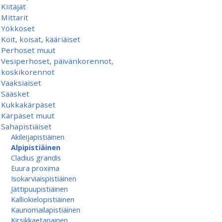
Kiitäjät
Mittarit
Yökköset
Koit, koisat, kääriäiset
Perhoset muut
Vesiperhoset, päivänkorennot,
koskikorennot
Vaaksiaiset
Sääsket
Kukkakärpäset
Kärpäset muut
Sahapistiäiset
Akileijapistiäinen
Alpipistiäinen
Cladius grandis
Euura proxima
Isokarviaispistiäinen
Jättipuupistiäinen
Kalliokielopistiäinen
Kaunomailapistiäinen
Kirsikkaetanainen