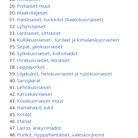
Pistiäiset muut
Maakiitäjäiset
Haiskiaiset, turkkilot (Raatokuoriaiset)
Lyhytsiipiset
Lantiaiset, sittiäiset
Kultakuoriaiset , turilaat ja kimalaiskuoriainen
Sepät, jalokuoriaiset
Sylkikuoriaiset, kiiltomadot
Ihrakuoriaiset, lesiäiset
Leppäpirkot
Liljakukot, helokuoriaiset ja rusokuoriaiset
Sarvijäärät
Lehtikuoriaiset
Kärsäkäsmäiset
Kovakuoriaiset muut
Hämähäkit, lukit
Kotilot
Etanat
Lierot, änkyrimadot
Punkit, hyppyhäntäiset, valeskorpionit