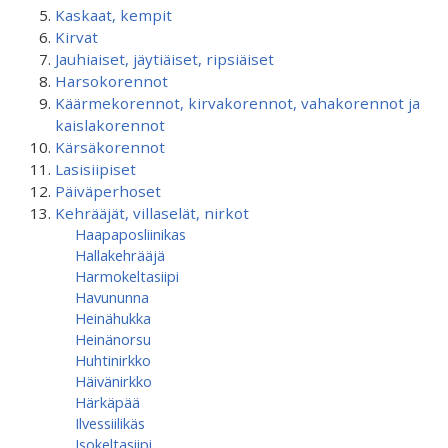
Kaskaat, kempit
Kirvat
Jauhiaiset, jäytiäiset, ripsiäiset
Harsokorennot
Käärmekorennot, kirvakorennot, vahakorennot ja
kaislakorennot
Kärsäkorennot
Lasisiipiset
Päiväperhoset
Kehrääjät, villaselät, nirkot
Haapaposliinikas
Hallakehrääjä
Harmokeltasiipi
Havununna
Heinähukka
Heinänorsu
Huhtinirkko
Häivänirkko
Härkäpää
Ilvessiilikäs
Isokeltasiipi