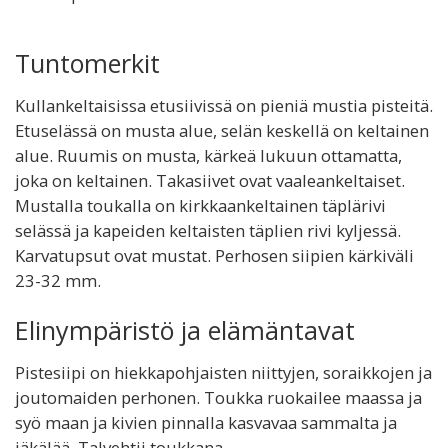
Tuntomerkit
Kullankeltaisissa etusiivissä on pieniä mustia pisteitä.
Etuselässä on musta alue, selän keskellä on keltainen
alue. Ruumis on musta, kärkeä lukuun ottamatta,
joka on keltainen. Takasiivet ovat vaaleankeltaiset.
Mustalla toukalla on kirkkaankeltainen täplärivi
selässä ja kapeiden keltaisten täplien rivi kyljessä.
Karvatupsut ovat mustat. Perhosen siipien kärkiväli
23-32 mm.
Elinympäristö ja elämäntavat
Pistesiipi on hiekkapohjaisten niittyjen, soraikkojen ja
joutomaiden perhonen. Toukka ruokailee maassa ja
syö maan ja kivien pinnalla kasvavaa sammalta ja
jäkälää. Talvehtii toukkana.