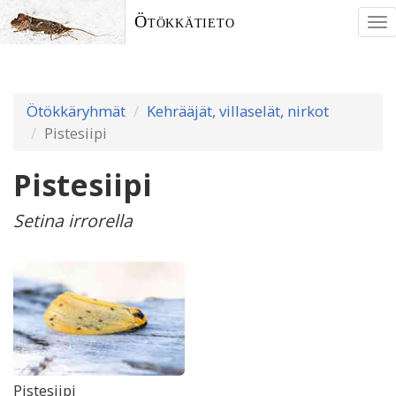
Ötökkätieto
To
nav
Ötökkäryhmät
Kehrääjät, villaselät, nirkot
Pistesiipi
Pistesiipi
Setina irrorella
Pistesiipi