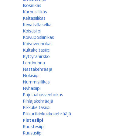
Isosiilikäs
Karhusiilikäs
Keltasiilikäs
Kevätvillaselkä
Koisasiipi
Koivuposliinikas
Koivuvenhokas
Kultakeltasiipi
Kyttyränirkko
Lehtinunna
Nastakehrääjä
Nokisiipi
Nummisiilikäs
Nyhäsiipi
Pajulaahusvenhokas
Pihlajakehrääjä
Pikkukeltasiipi
Pikkuriikinkukkokehrääjä
Pistesiipi
Ruostesiipi
Ruususiipi