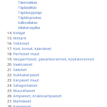
Tiikerisiilikäs
Täpläsiilikäs
Täpläsirppisiipi
Täplätupsukas
Valkovillakas
Villakarvajalka
Kiitäjät
Mittarit
Yökköset
Koit, koisat, kääriäiset
Perhoset muut
Vesiperhoset, päivänkorennot, koskikorennot
Vaaksiaiset
Sääsket
Kukkakärpäset
Kärpäset muut
Sahapistiäiset
Muurahaiset
Ampiaiset, erakkoampiaiset
Mehiläiset
Kimalaiset