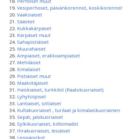
Perhoset muut
Vesiperhoset, päivänkorennot, koskikorennot
Vaaksiaiset
Sääsket
Kukkakärpäset
Kärpäset muut
Sahapistiäiset
Muurahaiset
Ampiaiset, erakkoampiaiset
Mehiläiset
Kimalaiset
Pistiäiset muut
Maakiitäjäiset
Haiskiaiset, turkkilot (Raatokuoriaiset)
Lyhytsiipiset
Lantiaiset, sittiäiset
Kultakuoriaiset , turilaat ja kimalaiskuoriainen
Sepät, jalokuoriaiset
Sylkikuoriaiset, kiiltomadot
Ihrakuoriaiset, lesiäiset
Leppäpirkot