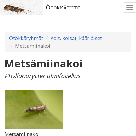
Ötökkätieto
To
nav
Ötökkäryhmät
Koit, koisat, kääriäiset
Metsämiinakoi
Metsämiinakoi
Phyllonorycter ulmifoliellus
Metsämiinakoi