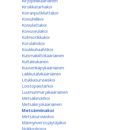
Kirjopeilikääriäinen
Kirsikkatarhakoi
Koiranputkilattakoi
Koivuhiilikoi
Koivulattakoi
Koivuseulakoi
Kolmiotikkukoi
Korulahokoi
Koukkuhaahtikoi
Kuismakiiltokääriäinen
Kultaleukanen
Kuusenkäpykääriäinen
Laikkutalvikääriäinen
Litukkasurviaiskoi
Loistopäistärkoi
Luumunmarjakääriäinen
Metsäkevätkoi
Metsäkirjokääriäinen
Metsämiinakoi
Metsäsurviaiskoi
Männynversojäytäjäkoi
Nokkoskoisa