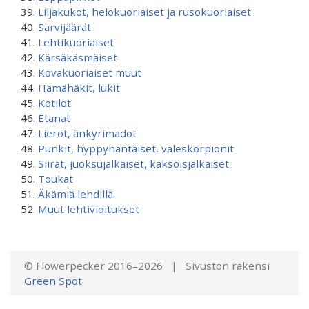
Liljakukot, helokuoriaiset ja rusokuoriaiset
Sarvijäärät
Lehtikuoriaiset
Kärsäkäsmäiset
Kovakuoriaiset muut
Hämähäkit, lukit
Kotilot
Etanat
Lierot, änkyrimadot
Punkit, hyppyhäntäiset, valeskorpionit
Siirat, juoksujalkaiset, kaksoisjalkaiset
Toukat
Äkämiä lehdillä
Muut lehtivioitukset
© Flowerpecker 2016–2026 | Sivuston rakensi
Green Spot