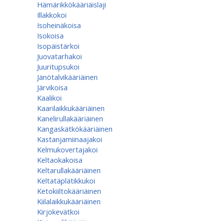
Hämärikkökääriäislaji
Illakkokoi
Isoheinäkoisa
Isokoisa
Isopäistärkoi
Juovatarhakoi
Juuritupsukoi
Jänötalvikääriäinen
Järvikoisa
Kaalikoi
Kaarilaikkukääriäinen
Kanelirullakääriäinen
Kangaskätkökääriäinen
Kastanjamiinaajakoi
Kelmukovertajakoi
Keltaokakoisa
Keltarullakääriäinen
Keltatäplätikkukoi
Ketokiiltokääriäinen
Kiilalaikkukääriäinen
Kirjokevätkoi