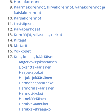
Harsokorennot
Käärmekorennot, kirvakorennot, vahakorennot ja
kaislakorennot
Kärsäkorennot
Lasisiipiset
Päiväperhoset
Kehrääjät, villaselät, nirkot
Kiitäjät
Mittarit
Yökköset
Koit, koisat, kääriäiset
Angervokirjokääriäinen
Elokenttäkääriäinen
Haapakapokoi
Harjukirjokääriäinen
Harmohaapamiinakoi
Harmorullakääriäinen
Harmotikkukoi
Hernekääriäinen
Herukka-aamukoi
Herukkakehrääjäkoi