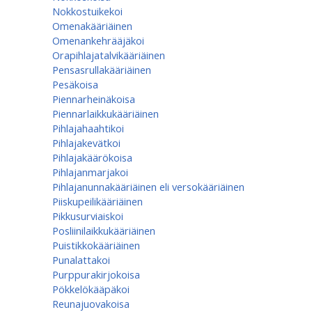
Nokkostuikekoi
Omenakääriäinen
Omenan­kehrääjä­koi
Orapihlajatalvikääriäinen
Pensasrullakääriäinen
Pesäkoisa
Piennarheinäkoisa
Piennarlaikkukääriäinen
Pihlajahaahtikoi
Pihlajakevätkoi
Pihlajakäärökoisa
Pihlajanmarjakoi
Pihlajanunnakääriäinen eli versokääriäinen
Piiskupeilikääriäinen
Pikkusurviaiskoi
Posliinilaikkukääriäinen
Puistikkokääriäinen
Punalattakoi
Purppurakirjokoisa
Pökkelökääpäkoi
Reunajuovakoisa