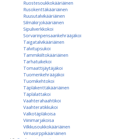
Ruostesoukkokääriäinen
Rusokenttäkääriäinen
Ruusutalvikääriäinen
Silmäkirjokääriäinen
Sipuliverkkokoi
Sorvarinpensaankehrääjäkoi
Taigatalvikääriäinen
Talvitupsukoi
Tammikiiltokääriäinen
Tarhatuikekoi
Tomaattijäytäjäkoi
Tuomenkehrääjäkoi
Tuomikehtokoi
Täpläkenttäkääriäinen
Täplälattakoi
Vaahterahaahtikoi
Vaahteratikkukoi
Valkotäpläkoisa
Viinimarjakoisa
Vilkkusoukkokääriäinen
Virnasirppikääriäinen