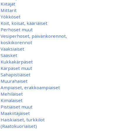
Kiitäjät
Mittarit
Yökköset
Koit, koisat, kääriäiset
Perhoset muut
Vesiperhoset, päivänkorennot,
koskikorennot
Vaaksiaiset
Sääsket
Kukkakärpäset
Kärpäset muut
Sahapistiäiset
Muurahaiset
Ampiaiset, erakkoampiaiset
Mehiläiset
Kimalaiset
Pistiäiset muut
Maakiitäjäiset
Haiskiaiset, turkkilot
(Raatokuoriaiset)