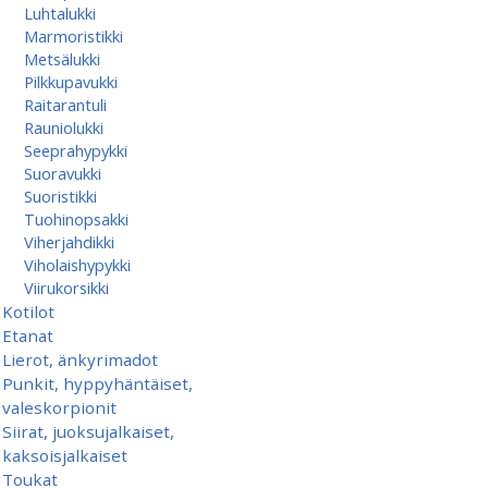
Luhtalukki
Marmoristikki
Metsälukki
Pilkkupavukki
Raitarantuli
Rauniolukki
Seeprahypykki
Suoravukki
Suoristikki
Tuohinopsakki
Viherjahdikki
Viholaishypykki
Viirukorsikki
Kotilot
Etanat
Lierot, änkyrimadot
Punkit, hyppyhäntäiset,
valeskorpionit
Siirat, juoksujalkaiset,
kaksoisjalkaiset
Toukat