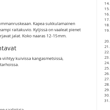
 tummanruskeaan. Kapea sukkulamainen
ampi raitakuvio. Kyljissä on vaaleat pienet
irjavat jalat. Koko naaras 12-15mm.
ntavat
a viihtyy kuivissa kangasmetsissä,
tarhoissa.
en saalistaja