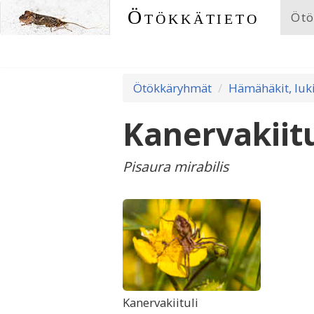
Ötökkätieto
Ötö
Ötökkäryhmät
Hämähäkit, luki
Kanervakiitu
Pisaura mirabilis
Kanervakiituli