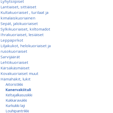
Lyhytsiipiset
Lantiaiset, sittiäiset
Kultakuoriaiset , turilaat ja
kimalaiskuoriainen
Sepät, jalokuoriaiset
Sylkikuoriaiset, kiiltomadot
Ihrakuoriaiset, lesiäiset
Leppäpirkot
Liljakukot, helokuoriaiset ja
rusokuoriaiset
Sarvijäärät
Lehtikuoriaiset
Kärsäkäsmäiset
Kovakuoriaiset muut
Hämähäkit, lukit
Aitoristikki
Kanervakiituli
Keltajalkasusikki
Kukkaravukki
Kurkukki laji
Louhipantrikki