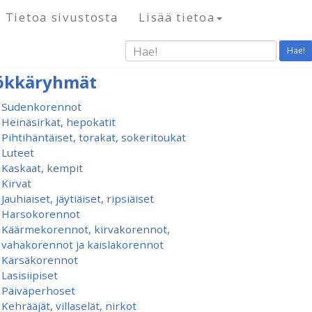
Tietoa sivustosta
Lisää tietoa
Hae!
ökkäryhmät
Sudenkorennot
Heinäsirkat, hepokatit
Pihtihäntäiset, torakat, sokeritoukat
Luteet
Kaskaat, kempit
Kirvat
Jauhiaiset, jäytiäiset, ripsiäiset
Harsokorennot
Käärmekorennot, kirvakorennot,
vahakorennot ja kaislakorennot
Kärsäkorennot
Lasisiipiset
Päiväperhoset
Kehrääjät, villaselät, nirkot