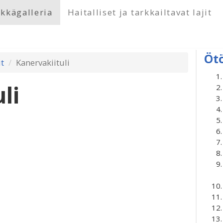
kkägalleria
Haitalliset ja tarkkailtavat lajit
Öt
t
Kanervakiituli
li