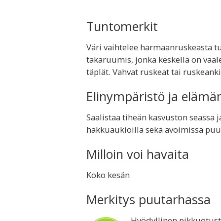
Tuntomerkit
Väri vaihtelee harmaanruskeasta
takaruumis, jonka keskellä on vaale
täplät. Vahvat ruskeat tai ruskeank
Elinympäristö ja elämä
Saalistaa tiheän kasvuston seassa j
hakkuaukioilla sekä avoimissa puu
Milloin voi havaita
Koko kesän
Merkitys puutarhassa
Hyödyllinen pikkuotust