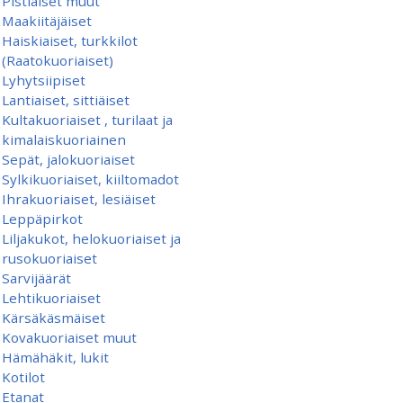
Pistiäiset muut
Maakiitäjäiset
Haiskiaiset, turkkilot
(Raatokuoriaiset)
Lyhytsiipiset
Lantiaiset, sittiäiset
Kultakuoriaiset , turilaat ja
kimalaiskuoriainen
Sepät, jalokuoriaiset
Sylkikuoriaiset, kiiltomadot
Ihrakuoriaiset, lesiäiset
Leppäpirkot
Liljakukot, helokuoriaiset ja
rusokuoriaiset
Sarvijäärät
Lehtikuoriaiset
Kärsäkäsmäiset
Kovakuoriaiset muut
Hämähäkit, lukit
Kotilot
Etanat