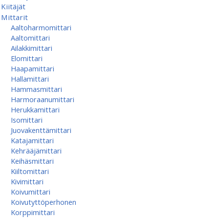
Kiitäjät
Mittarit
Aaltoharmomittari
Aaltomittari
Ailakkimittari
Elomittari
Haapamittari
Hallamittari
Hammasmittari
Harmoraanumittari
Herukkamittari
Isomittari
Juovakenttämittari
Katajamittari
Kehrääjämittari
Keihäsmittari
Kiiltomittari
Kivimittari
Koivumittari
Koivutyttöperhonen
Korppimittari