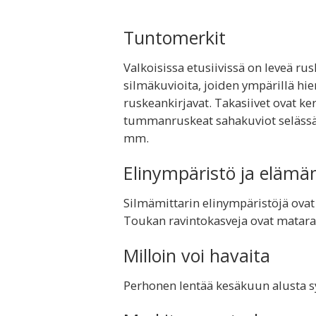
Tuntomerkit
Valkoisissa etusiivissä on leveä rus
silmäkuvioita, joiden ympärillä hie
ruskeankirjavat. Takasiivet ovat k
tummanruskeat sahakuviot selässä.
mm.
Elinympäristö ja elämä
Silmämittarin elinympäristöjä ovat 
Toukan ravintokasveja ovat matara
Milloin voi havaita
Perhonen lentää kesäkuun alusta 