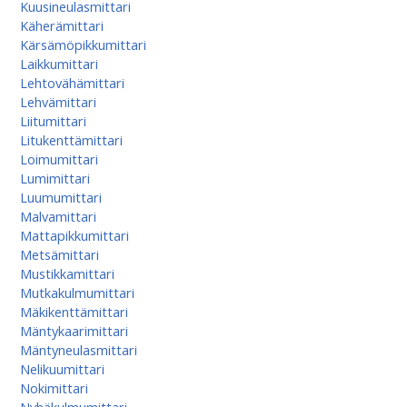
Kuusineulasmittari
Käherämittari
Kärsämöpikkumittari
Laikkumittari
Lehtovähämittari
Lehvämittari
Liitumittari
Litukenttämittari
Loimumittari
Lumimittari
Luumumittari
Malvamittari
Mattapikkumittari
Metsämittari
Mustikkamittari
Mutkakulmumittari
Mäkikenttämittari
Mäntykaarimittari
Mäntyneulasmittari
Nelikuumittari
Nokimittari