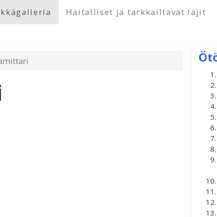
kkägalleria
Haitalliset ja tarkkailtavat lajit
Öt
ämittari
i