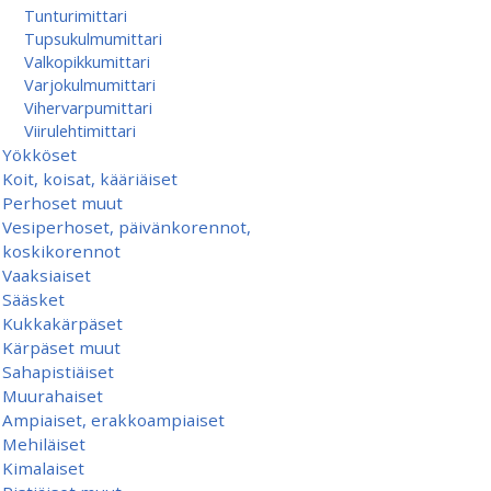
Tunturimittari
Tupsukulmumittari
Valkopikkumittari
Varjokulmumittari
Vihervarpumittari
Viirulehtimittari
Yökköset
Koit, koisat, kääriäiset
Perhoset muut
Vesiperhoset, päivänkorennot,
koskikorennot
Vaaksiaiset
Sääsket
Kukkakärpäset
Kärpäset muut
Sahapistiäiset
Muurahaiset
Ampiaiset, erakkoampiaiset
Mehiläiset
Kimalaiset