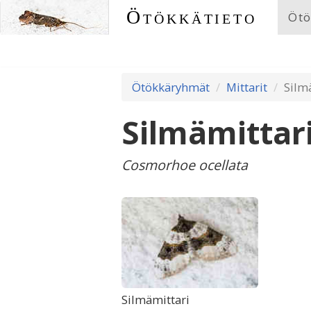
Ötökkätieto
Ötö
Ötökkäryhmät
Mittarit
Silm
Silmämittar
Cosmorhoe ocellata
Silmämittari