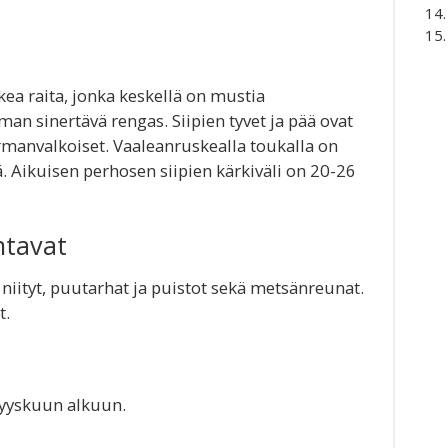
kea raita, jonka keskellä on mustia
man sinertävä rengas. Siipien tyvet ja pää ovat
ermanvalkoiset. Vaaleanruskealla toukalla on
 Aikuisen perhosen siipien kärkiväli on 20-26
ntavat
niityt, puutarhat ja puistot sekä metsänreunat.
t.
syyskuun alkuun.