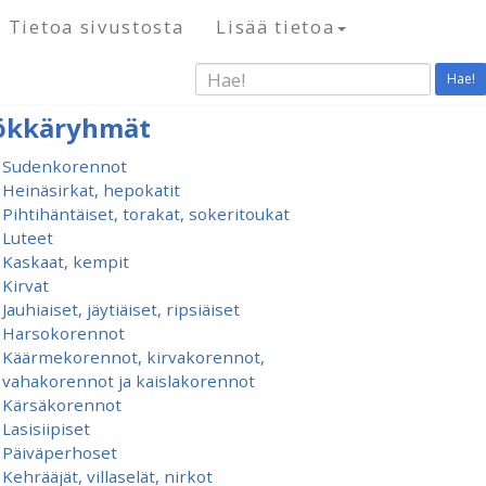
Tietoa sivustosta
Lisää tietoa
Hae!
ökkäryhmät
Sudenkorennot
Heinäsirkat, hepokatit
Pihtihäntäiset, torakat, sokeritoukat
Luteet
Kaskaat, kempit
Kirvat
Jauhiaiset, jäytiäiset, ripsiäiset
Harsokorennot
Käärmekorennot, kirvakorennot,
vahakorennot ja kaislakorennot
Kärsäkorennot
Lasisiipiset
Päiväperhoset
Kehrääjät, villaselät, nirkot