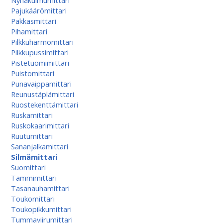
Nyhäkulmumittari
Pajukäärömittari
Pakkasmittari
Pihamittari
Pilkkuharmomittari
Pilkkupussimittari
Pistetuomimittari
Puistomittari
Punavaippamittari
Reunustäplämittari
Ruostekenttämittari
Ruskamittari
Ruskokaarimittari
Ruutumittari
Sananjalkamittari
Silmämittari
Suomittari
Tammimittari
Tasanauhamittari
Toukomittari
Toukopikkumittari
Tummaviirumittari