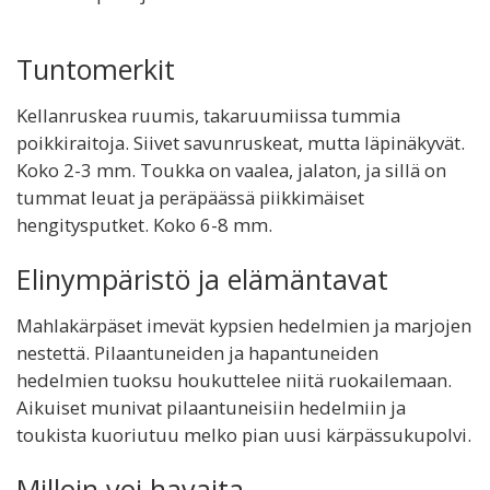
Tuntomerkit
Kellanruskea ruumis, takaruumiissa tummia
poikkiraitoja. Siivet savunruskeat, mutta läpinäkyvät.
Koko 2-3 mm. Toukka on vaalea, jalaton, ja sillä on
tummat leuat ja peräpäässä piikkimäiset
hengitysputket. Koko 6-8 mm.
Elinympäristö ja elämäntavat
Mahlakärpäset imevät kypsien hedelmien ja marjojen
nestettä. Pilaantuneiden ja hapantuneiden
hedelmien tuoksu houkuttelee niitä ruokailemaan.
Aikuiset munivat pilaantuneisiin hedelmiin ja
toukista kuoriutuu melko pian uusi kärpässukupolvi.
Milloin voi havaita