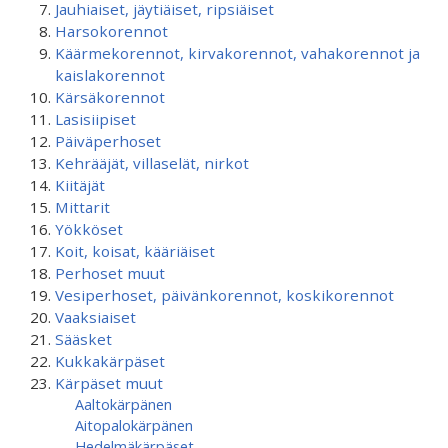
Jauhiaiset, jäytiäiset, ripsiäiset
Harsokorennot
Käärmekorennot, kirvakorennot, vahakorennot ja
kaislakorennot
Kärsäkorennot
Lasisiipiset
Päiväperhoset
Kehrääjät, villaselät, nirkot
Kiitäjät
Mittarit
Yökköset
Koit, koisat, kääriäiset
Perhoset muut
Vesiperhoset, päivänkorennot, koskikorennot
Vaaksiaiset
Sääsket
Kukkakärpäset
Kärpäset muut
Aaltokärpänen
Aitopalokärpänen
Hedelmäkärpäset