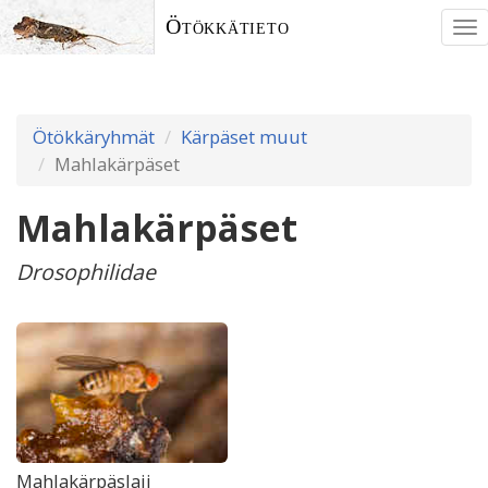
Ötökkätieto
To
nav
Ötökkäryhmät
Kärpäset muut
Mahlakärpäset
Mahlakärpäset
Drosophilidae
Mahlakärpäslaji