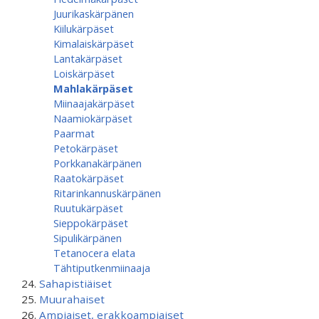
Juurikaskärpänen
Kiilukärpäset
Kimalaiskärpäset
Lantakärpäset
Loiskärpäset
Mahlakärpäset
Miinaajakärpäset
Naamiokärpäset
Paarmat
Petokärpäset
Porkkanakärpänen
Raatokärpäset
Ritarinkannuskärpänen
Ruutukärpäset
Sieppokärpäset
Sipulikärpänen
Tetanocera elata
Tähtiputken­miinaaja
Sahapistiäiset
Muurahaiset
Ampiaiset, erakkoampiaiset