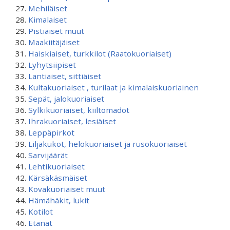
Mehiläiset
Kimalaiset
Pistiäiset muut
Maakiitäjäiset
Haiskiaiset, turkkilot (Raatokuoriaiset)
Lyhytsiipiset
Lantiaiset, sittiäiset
Kultakuoriaiset , turilaat ja kimalaiskuoriainen
Sepät, jalokuoriaiset
Sylkikuoriaiset, kiiltomadot
Ihrakuoriaiset, lesiäiset
Leppäpirkot
Liljakukot, helokuoriaiset ja rusokuoriaiset
Sarvijäärät
Lehtikuoriaiset
Kärsäkäsmäiset
Kovakuoriaiset muut
Hämähäkit, lukit
Kotilot
Etanat