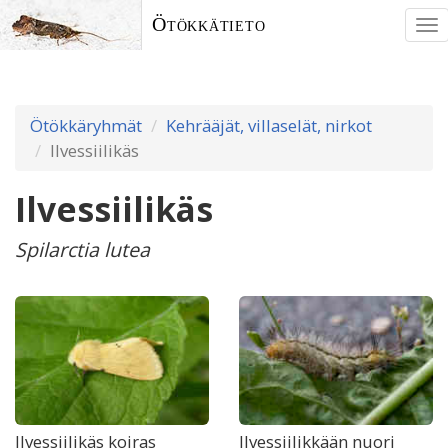
Ötökkätieto
To
nav
Ötökkäryhmät
Kehrääjät, villaselät, nirkot
Ilvessiilikäs
Ilvessiilikäs
Spilarctia lutea
Ilvessiilikäs koiras
Ilvessiilikkään nuori