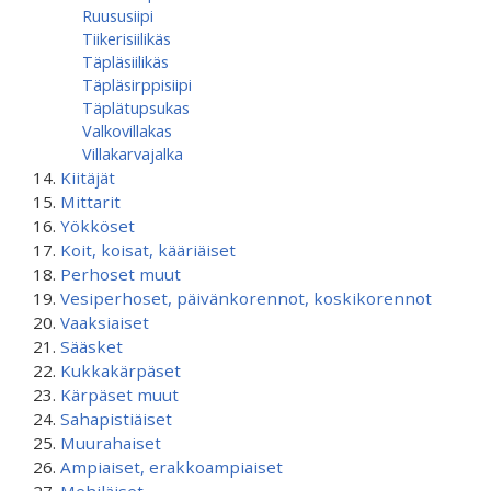
Ruususiipi
Tiikerisiilikäs
Täpläsiilikäs
Täpläsirppisiipi
Täplätupsukas
Valkovillakas
Villakarvajalka
Kiitäjät
Mittarit
Yökköset
Koit, koisat, kääriäiset
Perhoset muut
Vesiperhoset, päivänkorennot, koskikorennot
Vaaksiaiset
Sääsket
Kukkakärpäset
Kärpäset muut
Sahapistiäiset
Muurahaiset
Ampiaiset, erakkoampiaiset