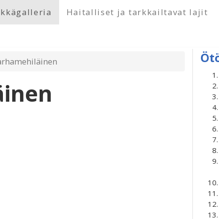
kkägalleria
Haitalliset ja tarkkailtavat lajit
Öt
arhamehiläinen
äinen