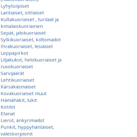
Lyhytsiipiset
Lantiaiset, sittiäiset
Kultakuoriaiset , turilaat ja
kimalaiskuoriainen
Sepät, jalokuoriaiset
Sylkikuoriaiset, kiiltomadot
Ihrakuoriaiset, lesiäiset
Leppäpirkot
Liljakukot, helokuoriaiset ja
rusokuoriaiset
Sarvijäärät
Lehtikuoriaiset
Kärsäkäsmäiset
Kovakuoriaiset muut
Hämähäkit, lukit
Kotilot
Etanat
Lierot, änkyrimadot
Punkit, hyppyhäntäiset,
valeskorpionit