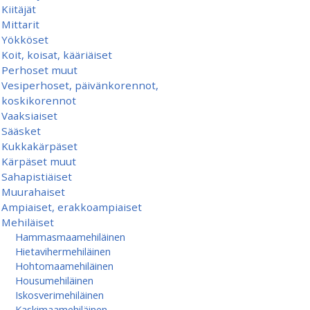
Kiitäjät
Mittarit
Yökköset
Koit, koisat, kääriäiset
Perhoset muut
Vesiperhoset, päivänkorennot,
koskikorennot
Vaaksiaiset
Sääsket
Kukkakärpäset
Kärpäset muut
Sahapistiäiset
Muurahaiset
Ampiaiset, erakkoampiaiset
Mehiläiset
Hammasmaamehiläinen
Hietavihermehiläinen
Hohtomaamehiläinen
Housumehiläinen
Iskosverimehiläinen
Kaskimaamehiläinen