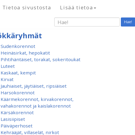
Tietoa sivustosta
Lisää tietoa
Hae!
ökkäryhmät
Sudenkorennot
Heinäsirkat, hepokatit
Pihtihäntäiset, torakat, sokeritoukat
Luteet
Kaskaat, kempit
Kirvat
Jauhiaiset, jäytiäiset, ripsiäiset
Harsokorennot
Käärmekorennot, kirvakorennot,
vahakorennot ja kaislakorennot
Kärsäkorennot
Lasisiipiset
Päiväperhoset
Kehrääjät, villaselät, nirkot