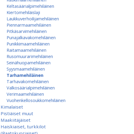
Keltasäärialpimehiläinen
Kiertomehiläislaji
Laukkuverhoilijamehiläinen
Piennarmaamehiläinen
Pitkäsarvimehiläinen
Punajalkavakomehiläinen
Punikkimaamehiläinen
Raitamaamehiläinen
Rusomuurarimehiläinen
Seinähuopamehiläinen
Syysmaamehiläinen
Tarhamehiläinen
Tarhavakomehiläinen
Valkosäärialpimehiläinen
Verimaamehiläinen
Vuohenkellosoukkomehiläinen
Kimalaiset
Pistiäiset muut
Maakiitäjäiset
Haiskiaiset, turkkilot
(Raatokuoriaiset)