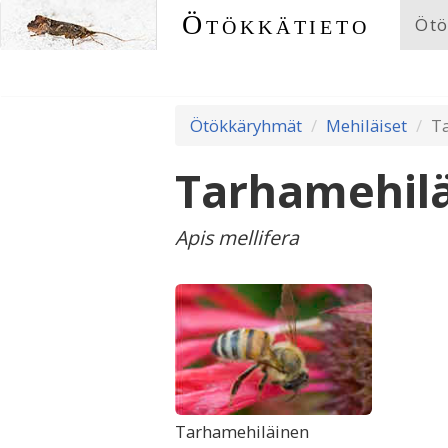
Ötökkätieto
Ötö
Ötökkäryhmät
Mehiläiset
T
Tarhamehil
Apis mellifera
Tarhamehiläinen