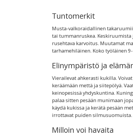
Tuntomerkit
Musta-valkoraidallinen takaruumiin
tai tummanruskea. Keskiruumista j
rusehtava karvoitus. Muutamat maa
tarhamehiläinen. Koko työläinen 
Elinympäristö ja elämä
Vierailevat ahkerasti kukilla. Voiv
keräämään mettä ja siitepölyä. Vaat
keinopesissä yhdyskuntina. Kuninga
palaa sitten pesään munimaan jopa
käydä kukissa ja kerätä pesään mettä
irrottavat puiden silmusuomuista.
Milloin voi havaita