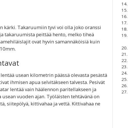
 kärki. Takaruumiin tyvi voi olla joko oranssi
a takaruumista peittää hento, melko tiheä
mehiläislajit ovat hyvin samannäköisiä kuin
9-10mm.
ntavat
at lentää usean kilometrin päässä olevasta pesästä
ivat ihmisen apua selvitäkseen talvesta. Pesivät
tar lentää vain häälennon paritellakseen ja
 usean vuoden ajan. Työläisten tehtävänä on
, siitepölyä, kittivahaa ja vettä. Kittivahaa ne