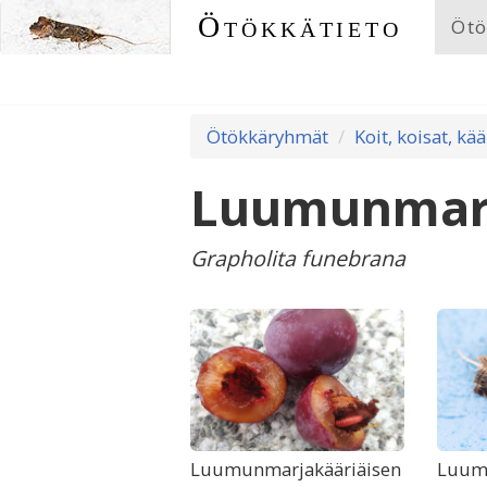
Ötökkätieto
Ötö
Ötökkäryhmät
Koit, koisat, kää
Luumunmarj
Grapholita funebrana
Luumunmarjakääriäisen
Luum