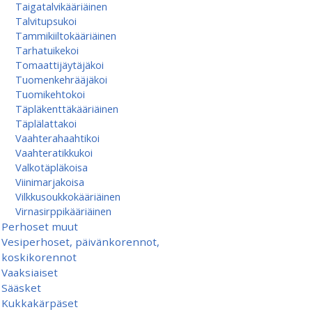
Taigatalvikääriäinen
Talvitupsukoi
Tammikiiltokääriäinen
Tarhatuikekoi
Tomaattijäytäjäkoi
Tuomenkehrääjäkoi
Tuomikehtokoi
Täpläkenttäkääriäinen
Täplälattakoi
Vaahterahaahtikoi
Vaahteratikkukoi
Valkotäpläkoisa
Viinimarjakoisa
Vilkkusoukkokääriäinen
Virnasirppikääriäinen
Perhoset muut
Vesiperhoset, päivänkorennot,
koskikorennot
Vaaksiaiset
Sääsket
Kukkakärpäset