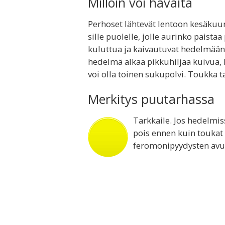
Milloin voi havaita
Perhoset lähtevät lentoon kesäkuun
sille puolelle, jolle aurinko paist
kuluttua ja kaivautuvat hedelmään.
hedelmä alkaa pikkuhiljaa kuivua, 
voi olla toinen sukupolvi. Toukka 
Merkitys puutarhassa
Tarkkaile. Jos hedelmis
pois ennen kuin toukat 
feromonipyydysten avul