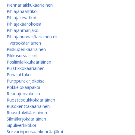
Piennarlaikkukääriäinen
Pihlajahaahtikoi
Pihlajakevätkoi
Pihlajakäärökoisa
Pihlajanmarjakoi
Pihlajanunnakääriäinen eli
versokääriäinen
Piiskupeilikääriäinen
Pikkusurviaiskoi
Posliinilaikkukääriäinen
Puistikkokääriäinen
Punalattakoi
Purppurakirjokoisa
Pökkelökääpäkoi
Reunajuovakoisa
Ruostesoukkokääriäinen
Rusokenttäkääriäinen
Ruusutalvikääriäinen
Silmäkirjokääriäinen
Sipuliverkkokoi
Sorvarinpensaankehrääjäkoi