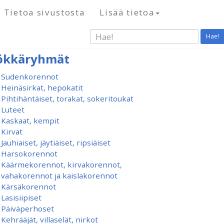
Tietoa sivustosta
Lisää tietoa
Hae!
ökkäryhmät
Sudenkorennot
Heinäsirkat, hepokatit
Pihtihäntäiset, torakat, sokeritoukat
Luteet
Kaskaat, kempit
Kirvat
Jauhiaiset, jäytiäiset, ripsiäiset
Harsokorennot
Käärmekorennot, kirvakorennot,
vahakorennot ja kaislakorennot
Kärsäkorennot
Lasisiipiset
Päiväperhoset
Kehrääjät, villaselät, nirkot