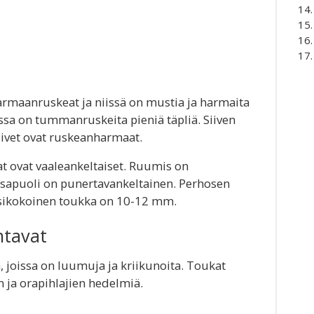
armaanruskeat ja niissä on mustia ja harmaita
assa on tummanruskeita pieniä täpliä. Siiven
iivet ovat ruskeanharmaat.
 ovat vaaleankeltaiset. Ruumis on
tsapuoli on punertavankeltainen. Perhosen
ysikokoinen toukka on 10-12 mm.
ntavat
 joissa on luumuja ja kriikunoita. Toukat
 ja orapihlajien hedelmiä.