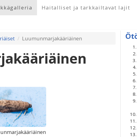
kkägalleria
Haitalliset ja tarkkailtavat lajit
Öt
riäiset
Luumunmarjakääriäinen
akääriäinen
unmarjakääriäinen