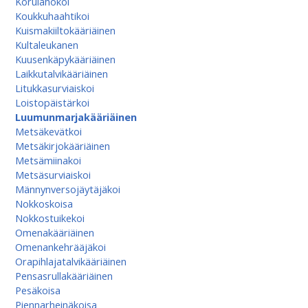
Korulahokoi
Koukkuhaahtikoi
Kuismakiiltokääriäinen
Kultaleukanen
Kuusenkäpykääriäinen
Laikkutalvikääriäinen
Litukkasurviaiskoi
Loistopäistärkoi
Luumunmarjakääriäinen
Metsäkevätkoi
Metsäkirjokääriäinen
Metsämiinakoi
Metsäsurviaiskoi
Männynversojäytäjäkoi
Nokkoskoisa
Nokkostuikekoi
Omenakääriäinen
Omenan­kehrääjä­koi
Orapihlajatalvikääriäinen
Pensasrullakääriäinen
Pesäkoisa
Piennarheinäkoisa