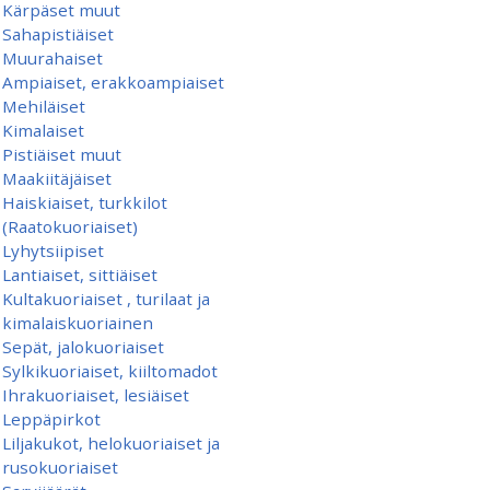
Kärpäset muut
Sahapistiäiset
Muurahaiset
Ampiaiset, erakkoampiaiset
Mehiläiset
Kimalaiset
Pistiäiset muut
Maakiitäjäiset
Haiskiaiset, turkkilot
(Raatokuoriaiset)
Lyhytsiipiset
Lantiaiset, sittiäiset
Kultakuoriaiset , turilaat ja
kimalaiskuoriainen
Sepät, jalokuoriaiset
Sylkikuoriaiset, kiiltomadot
Ihrakuoriaiset, lesiäiset
Leppäpirkot
Liljakukot, helokuoriaiset ja
rusokuoriaiset