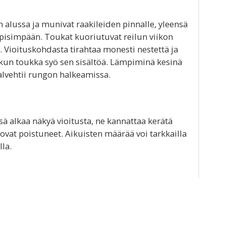
 alussa ja munivat raakileiden pinnalle, yleensä
aa pisimpään. Toukat kuoriutuvat reilun viikon
 Vioituskohdasta tirahtaa monesti nestettä ja
kun toukka syö sen sisältöä. Lämpiminä kesinä
talvehtii rungon halkeamissa.
sä alkaa näkyä vioitusta, ne kannattaa kerätä
ovat poistuneet. Aikuisten määrää voi tarkkailla
la.