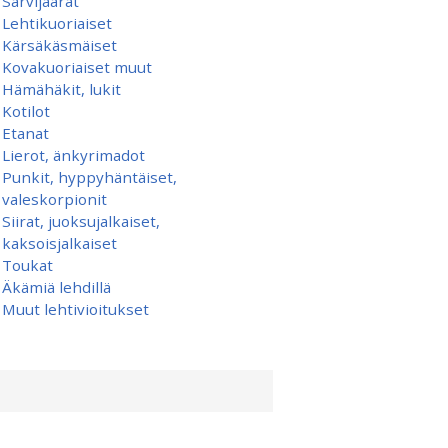
Sarvijäärät
Lehtikuoriaiset
Kärsäkäsmäiset
Kovakuoriaiset muut
Hämähäkit, lukit
Kotilot
Etanat
Lierot, änkyrimadot
Punkit, hyppyhäntäiset,
valeskorpionit
Siirat, juoksujalkaiset,
kaksoisjalkaiset
Toukat
Äkämiä lehdillä
Muut lehtivioitukset