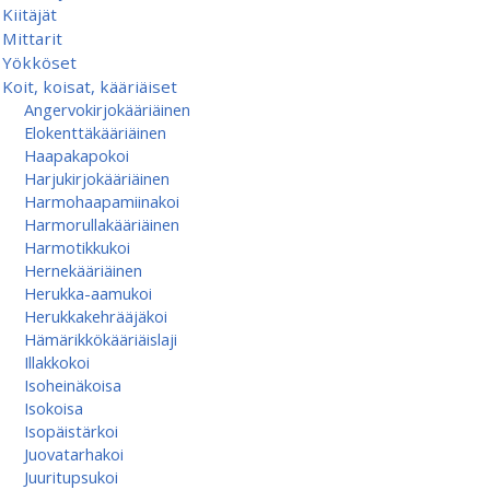
Kiitäjät
Mittarit
Yökköset
Koit, koisat, kääriäiset
Angervokirjokääriäinen
Elokenttäkääriäinen
Haapakapokoi
Harjukirjokääriäinen
Harmohaapamiinakoi
Harmorullakääriäinen
Harmotikkukoi
Hernekääriäinen
Herukka-aamukoi
Herukkakehrääjäkoi
Hämärikkökääriäislaji
Illakkokoi
Isoheinäkoisa
Isokoisa
Isopäistärkoi
Juovatarhakoi
Juuritupsukoi