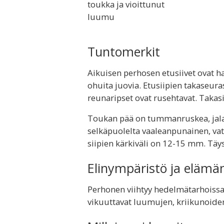
toukka ja vioittunut
luumu
Tuntomerkit
Aikuisen perhosen etusiivet ovat h
ohuita juovia. Etusiipien takaseur
reunaripset ovat rusehtavat. Takas
Toukan pää on tummanruskea, jalat
selkäpuolelta vaaleanpunainen, va
siipien kärkiväli on 12-15 mm. Tä
Elinympäristö ja elämä
Perhonen viihtyy hedelmätarhoissa,
vikuuttavat luumujen, kriikunoiden