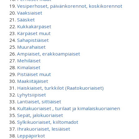
Vesiperhoset, päivänkorennot, koskikorennot
Vaaksiaiset
Sääsket
Kukkakärpäset
Kärpäset muut
Sahapistiäiset
Muurahaiset
Ampiaiset, erakkoampiaiset
Mehiläiset
Kimalaiset
Pistiäiset muut
Maakiitäjäiset
Haiskiaiset, turkkilot (Raatokuoriaiset)
Lyhytsiipiset
Lantiaiset, sittiäiset
Kultakuoriaiset , turilaat ja kimalaiskuoriainen
Sepät, jalokuoriaiset
Sylkikuoriaiset, kiiltomadot
Ihrakuoriaiset, lesiäiset
Leppäpirkot