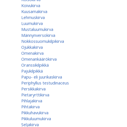
Koivukirva
Kuusamakirva
Lehmuskirva
Luumukirva
Mustaluumukirva
Männynversokirva
Nokkossuomukilpikirva
Ojukkakirva
Omenakirva
Omenankäärökirva
Oranssikilpikkä
Pajukilpikkä
Papu- eli juurikaskirva
Periphyllus testudinaceus
Persikkakirva
Pietaryrttikirva
Pihlajakirva
Pihtakirva
Pikkuhavukirva
Pikkuluumukirva
Seljakirva