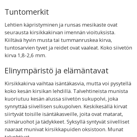
Tuntomerkit
Lehtien käpristyminen ja runsas mesikaste ovat
seurausta kirsikkakirvan imennän vioituksista.
Kiiltävä hyvin musta tai tummanruskea kirva,
tuntosarvien tyvet ja reidet ovat vaaleat. Koko siivetön
kirva 1,8-2,6 mm.
Elinympäristö ja elämäntavat
Kirsikkakirva vaihtaa isäntäkasvia, mutta voi pysytellä
koko kesän kirsikan lehdillä. Talvehtineista munista
kuoriutuu kesän alussa siivetön sukupolvi, joka
synnyttää siivellisen sukupolven. Keskikesällä kirvat
siirtyvät toisille isäntäkasveille, joita ovat matarat,
silmäruohot ja tädykkeet. Syksyllä syntyvät siivelliset
naaraat munivat kirsikkapuiden oksistoon. Munat
talvehtivat.