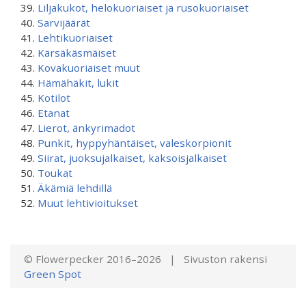
Liljakukot, helokuoriaiset ja rusokuoriaiset
Sarvijäärät
Lehtikuoriaiset
Kärsäkäsmäiset
Kovakuoriaiset muut
Hämähäkit, lukit
Kotilot
Etanat
Lierot, änkyrimadot
Punkit, hyppyhäntäiset, valeskorpionit
Siirat, juoksujalkaiset, kaksoisjalkaiset
Toukat
Äkämiä lehdillä
Muut lehtivioitukset
© Flowerpecker 2016–2026 | Sivuston rakensi
Green Spot