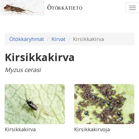
Ötökkätieto
To
nav
Ötökkäryhmät
Kirvat
Kirsikkakirva
Kirsikkakirva
Myzus cerasi
Kirsikkakirva
Kirsikkakirvoja