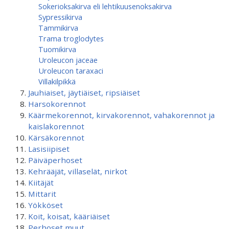
Sokerioksakirva eli lehtikuusenoksakirva
Sypressikirva
Tammikirva
Trama troglodytes
Tuomikirva
Uroleucon jaceae
Uroleucon taraxaci
Villakilpikkä
Jauhiaiset, jäytiäiset, ripsiäiset
Harsokorennot
Käärmekorennot, kirvakorennot, vahakorennot ja
kaislakorennot
Kärsäkorennot
Lasisiipiset
Päiväperhoset
Kehrääjät, villaselät, nirkot
Kiitäjät
Mittarit
Yökköset
Koit, koisat, kääriäiset
Perhoset muut