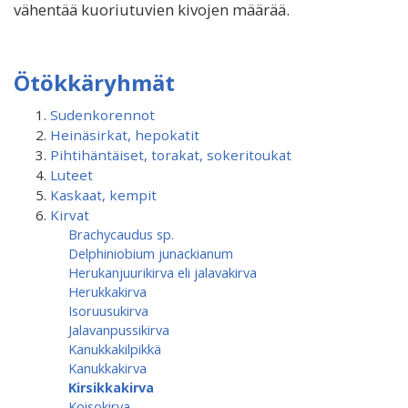
vähentää kuoriutuvien kivojen määrää.
Ötökkäryhmät
Sudenkorennot
Heinäsirkat, hepokatit
Pihtihäntäiset, torakat, sokeritoukat
Luteet
Kaskaat, kempit
Kirvat
Brachycaudus sp.
Delphiniobium junackianum
Herukanjuurikirva eli jalavakirva
Herukkakirva
Isoruusukirva
Jalavanpussikirva
Kanukkakilpikkä
Kanukkakirva
Kirsikkakirva
Koisokirva