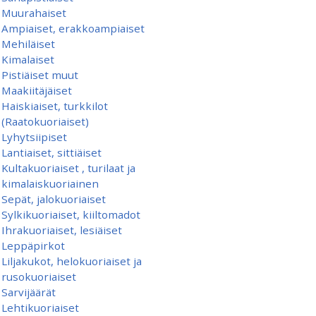
Muurahaiset
Ampiaiset, erakkoampiaiset
Mehiläiset
Kimalaiset
Pistiäiset muut
Maakiitäjäiset
Haiskiaiset, turkkilot
(Raatokuoriaiset)
Lyhytsiipiset
Lantiaiset, sittiäiset
Kultakuoriaiset , turilaat ja
kimalaiskuoriainen
Sepät, jalokuoriaiset
Sylkikuoriaiset, kiiltomadot
Ihrakuoriaiset, lesiäiset
Leppäpirkot
Liljakukot, helokuoriaiset ja
rusokuoriaiset
Sarvijäärät
Lehtikuoriaiset