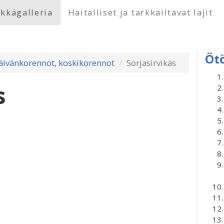
kkägalleria
Haitalliset ja tarkkailtavat lajit
Öt
päivänkorennot, koskikorennot
Sorjasirvikäs
s