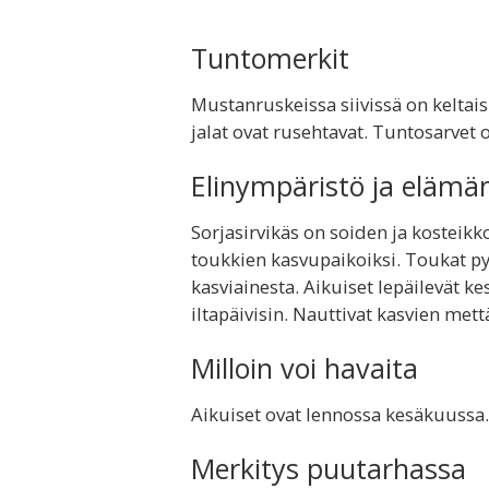
Tuntomerkit
Mustanruskeissa siivissä on keltais
jalat ovat rusehtavat. Tuntosarve
Elinympäristö ja elämä
Sorjasirvikäs on soiden ja kosteikko
toukkien kasvupaikoiksi. Toukat py
kasviainesta. Aikuiset lepäilevät kes
iltapäivisin. Nauttivat kasvien mett
Milloin voi havaita
Aikuiset ovat lennossa kesäkuussa.
Merkitys puutarhassa