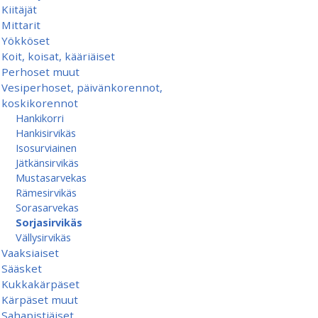
Kiitäjät
Mittarit
Yökköset
Koit, koisat, kääriäiset
Perhoset muut
Vesiperhoset, päivänkorennot,
koskikorennot
Hankikorri
Hankisirvikäs
Isosurviainen
Jätkänsirvikäs
Mustasarvekas
Rämesirvikäs
Sorasarvekas
Sorjasirvikäs
Vällysirvikäs
Vaaksiaiset
Sääsket
Kukkakärpäset
Kärpäset muut
Sahapistiäiset