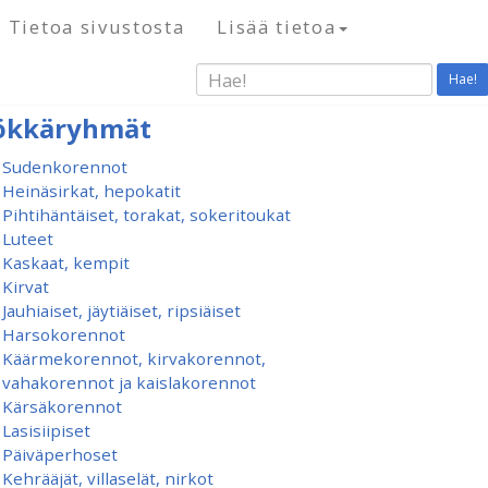
Tietoa sivustosta
Lisää tietoa
Hae!
ökkäryhmät
Sudenkorennot
Heinäsirkat, hepokatit
Pihtihäntäiset, torakat, sokeritoukat
Luteet
Kaskaat, kempit
Kirvat
Jauhiaiset, jäytiäiset, ripsiäiset
Harsokorennot
Käärmekorennot, kirvakorennot,
vahakorennot ja kaislakorennot
Kärsäkorennot
Lasisiipiset
Päiväperhoset
Kehrääjät, villaselät, nirkot