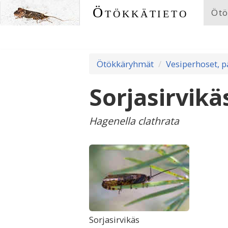
Ötökkätieto
Ötö
Ötökkäryhmät
Vesiperhoset, 
Sorjasirvikä
Hagenella clathrata
Sorjasirvikäs