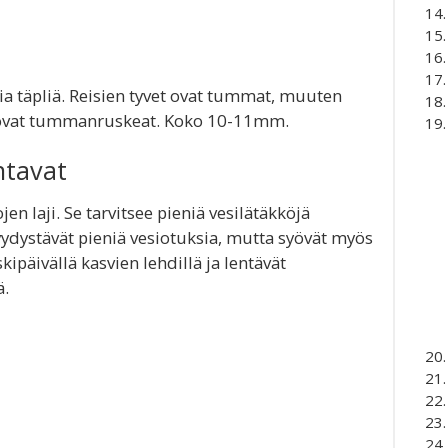
ia täpliä. Reisien tyvet ovat tummat, muuten
t ovat tummanruskeat. Koko 10-11mm.
ntavat
jen laji. Se tarvitsee pieniä vesilätäkköjä
ydystävät pieniä vesiotuksia, mutta syövät myös
kipäivällä kasvien lehdillä ja lentävät
ä.