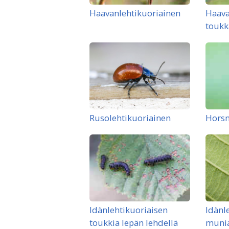
Haavanlehtikuoriainen
Haava
toukk
Rusolehtikuoriainen
Hors
Idänlehtikuoriaisen
Idänl
toukkia lepän lehdellä
muni