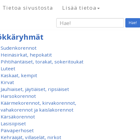
Tietoa sivustosta
Lisää tietoa
Hae!
ökkäryhmät
Sudenkorennot
Heinäsirkat, hepokatit
Pihtihäntäiset, torakat, sokeritoukat
Luteet
Kaskaat, kempit
Kirvat
Jauhiaiset, jäytiäiset, ripsiäiset
Harsokorennot
Käärmekorennot, kirvakorennot,
vahakorennot ja kaislakorennot
Kärsäkorennot
Lasisiipiset
Päiväperhoset
Kehrääjät, villaselät, nirkot