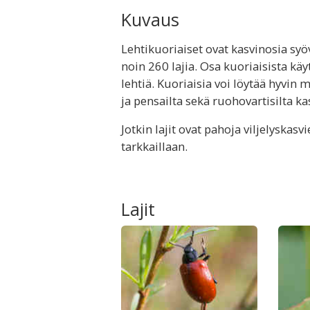
Kuvaus
Lehtikuoriaiset ovat kasvinosia syö
noin 260 lajia. Osa kuoriaisista kä
lehtiä. Kuoriaisia voi löytää hyvin 
ja pensailta sekä ruohovartisilta kas
Jotkin lajit ovat pahoja viljelyskasv
tarkkaillaan.
Lajit