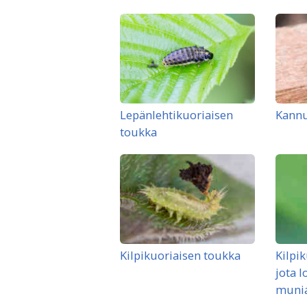
Lepänlehtikuoriaisen
Kannu
toukka
Kilpikuoriaisen toukka
Kilpik
jota l
munia