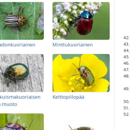
adonkuoriainen
Minttukuoriainen
kuismakuoriaisen
Kelttopiilopää
ä muoto