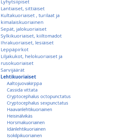
Lyhytsiipiset
Lantiaiset, sittiäiset
Kultakuoriaiset , turilaat ja
kimalaiskuoriainen
Sepät, jalokuoriaiset
Sylkikuoriaiset, kiiltomadot
Ihrakuoriaiset, lesiäiset
Leppäpirkot
Liljakukot, helokuoriaiset ja
rusokuoriaiset
Sarvijäärät
Lehtikuoriaiset
Aaltojuovakirppa
Cassida vittata
Cryptocephalus octopunctatus
Cryptocephalus sexpunctatus
Haavanlehtikuoriainen
Heisinälvikäs
Horsmakuoriainen
Idänlehtikuoriainen
Isokilpikuoriainen