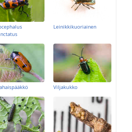
ocephalus
Leinikkikuoriainen
nctatus
ahaispääkkö
Viljakukko