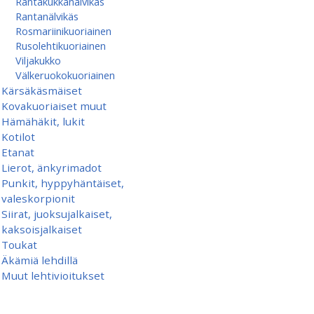
Rantakukkanälvikäs
Rantanälvikäs
Rosmariinikuoriainen
Rusolehtikuoriainen
Viljakukko
Välkeruokokuoriainen
Kärsäkäsmäiset
Kovakuoriaiset muut
Hämähäkit, lukit
Kotilot
Etanat
Lierot, änkyrimadot
Punkit, hyppyhäntäiset,
valeskorpionit
Siirat, juoksujalkaiset,
kaksoisjalkaiset
Toukat
Äkämiä lehdillä
Muut lehtivioitukset