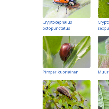
Cryptocephalus
Crypt
octopunctatus
sexpu
Pimperikuoriainen
Muur