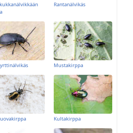
kukkanälvikkään
Rantanälvikäs
a
yrttinälvikäs
Mustakirppa
juovakirppa
Kultakirppa