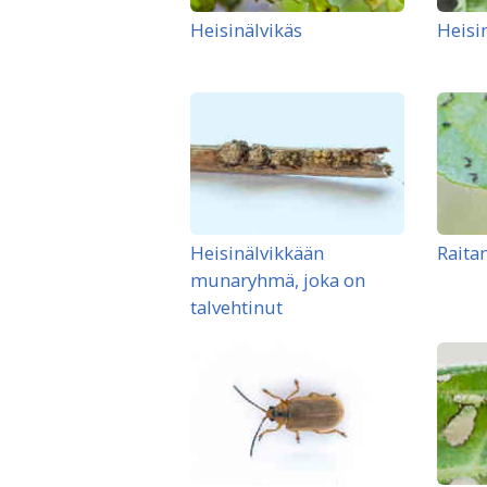
Heisinälvikäs
Heisi
Heisinälvikkään
Raita
munaryhmä, joka on
talvehtinut