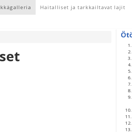
kkägalleria
Haitalliset ja tarkkailtavat lajit
Öt
set