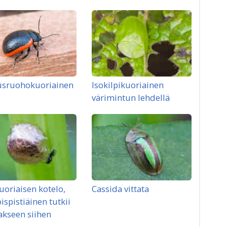
sruohokuoriainen
Isokilpikuoriainen
värimintun lehdellä
uoriaisen kotelo,
Cassida vittata
oispistiäinen tutkii
kseen siihen