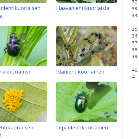
nlehtikuoriaisen
Haavanlehtikuoriaisia
a
makuoriainen
Idänlehtikuoriainen
ehtikuoriaisen
Lepänlehtikuoriainen
a