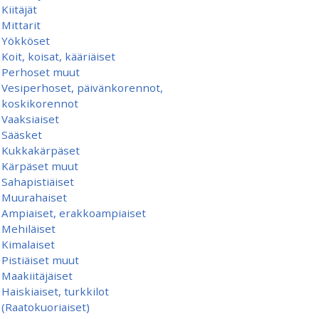
Kiitäjät
Mittarit
Yökköset
Koit, koisat, kääriäiset
Perhoset muut
Vesiperhoset, päivänkorennot,
koskikorennot
Vaaksiaiset
Sääsket
Kukkakärpäset
Kärpäset muut
Sahapistiäiset
Muurahaiset
Ampiaiset, erakkoampiaiset
Mehiläiset
Kimalaiset
Pistiäiset muut
Maakiitäjäiset
Haiskiaiset, turkkilot
(Raatokuoriaiset)