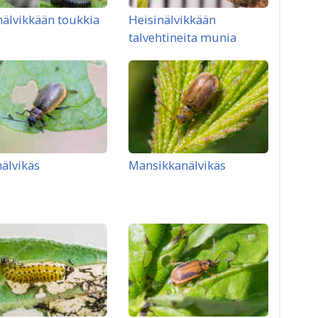
nälvikkään toukkia
Heisinälvikkään
talvehtineita munia
nälvikäs
Mansikkanälvikäs