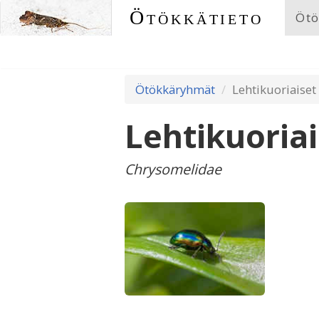
Ötökkätieto
Ötö
Ötökkäryhmät
Lehtikuoriaiset
Lehtikuoriai
Chrysomelidae