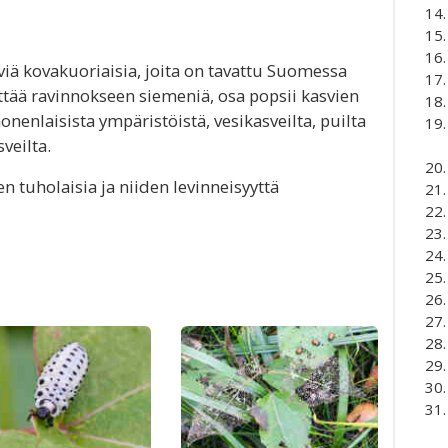
viä kovakuoriaisia, joita on tavattu Suomessa
yttää ravinnokseen siemeniä, osa popsii kasvien
monenlaisista ympäristöistä, vesikasveilta, puilta
veilta.
ien tuholaisia ja niiden levinneisyyttä