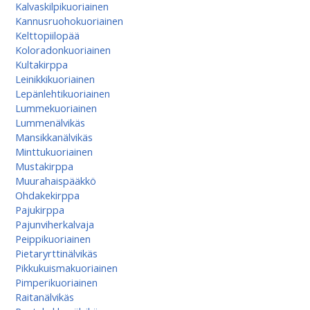
Kalvaskilpikuoriainen
Kannusruohokuoriainen
Kelttopiilopää
Koloradonkuoriainen
Kultakirppa
Leinikkikuoriainen
Lepänlehtikuoriainen
Lummekuoriainen
Lummenälvikäs
Mansikkanälvikäs
Minttukuoriainen
Mustakirppa
Muurahaispääkkö
Ohdakekirppa
Pajukirppa
Pajunviherkalvaja
Peippikuoriainen
Pietaryrttinälvikäs
Pikkukuismakuoriainen
Pimperikuoriainen
Raitanälvikäs