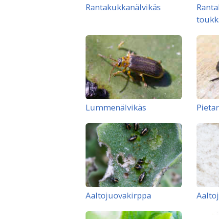
Rantakukkanälvikäs
Ranta
toukk
Lummenälvikäs
Pietar
Aaltojuovakirppa
Aalto