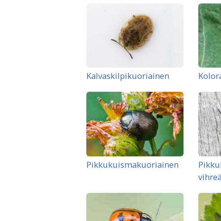
Kalvaskilpikuoriainen
Kolor
Pikkukuismakuoriainen
Pikku
vihre