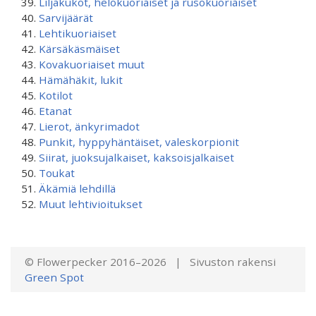
Liljakukot, helokuoriaiset ja rusokuoriaiset
Sarvijäärät
Lehtikuoriaiset
Kärsäkäsmäiset
Kovakuoriaiset muut
Hämähäkit, lukit
Kotilot
Etanat
Lierot, änkyrimadot
Punkit, hyppyhäntäiset, valeskorpionit
Siirat, juoksujalkaiset, kaksoisjalkaiset
Toukat
Äkämiä lehdillä
Muut lehtivioitukset
© Flowerpecker 2016–2026 | Sivuston rakensi
Green Spot