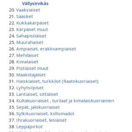
Vällysirvikäs
Vaaksiaiset
Sääsket
Kukkakärpäset
Kärpäset muut
Sahapistiäiset
Muurahaiset
Ampiaiset, erakkoampiaiset
Mehiläiset
Kimalaiset
Pistiäiset muut
Maakiitäjäiset
Haiskiaiset, turkkilot (Raatokuoriaiset)
Lyhytsiipiset
Lantiaiset, sittiäiset
Kultakuoriaiset , turilaat ja kimalaiskuoriainen
Sepät, jalokuoriaiset
Sylkikuoriaiset, kiiltomadot
Ihrakuoriaiset, lesiäiset
Leppäpirkot