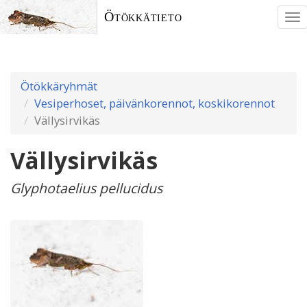
Ötökkätieto
To
nav
Ötökkäryhmät
Vesiperhoset, päivänkorennot, koskikorennot
Vällysirvikäs
Vällysirvikäs
Glyphotaelius pellucidus