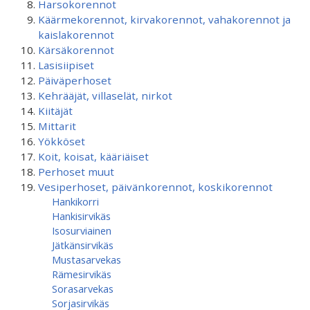
Harsokorennot
Käärmekorennot, kirvakorennot, vahakorennot ja
kaislakorennot
Kärsäkorennot
Lasisiipiset
Päiväperhoset
Kehrääjät, villaselät, nirkot
Kiitäjät
Mittarit
Yökköset
Koit, koisat, kääriäiset
Perhoset muut
Vesiperhoset, päivänkorennot, koskikorennot
Hankikorri
Hankisirvikäs
Isosurviainen
Jätkänsirvikäs
Mustasarvekas
Rämesirvikäs
Sorasarvekas
Sorjasirvikäs