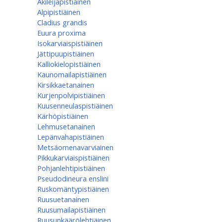
Akileijapistiäinen
Alpipistiäinen
Cladius grandis
Euura proxima
Isokarviaispistiäinen
Jättipuupistiäinen
Kalliokielopistiäinen
Kaunomailapistiäinen
Kirsikkaetanainen
Kurjenpolvipistiäinen
Kuusenneulaspistiäinen
Kärhöpistiäinen
Lehmusetanainen
Lepänvahapistiäinen
Metsäomenavarviainen
Pikkukarviaispistiäinen
Pohjanlehtipistiäinen
Pseudodineura enslini
Ruskomäntypistiäinen
Ruusuetanainen
Ruusumaila­pistiäinen
Ruusunkäärölehtiäinen