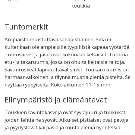
toukkia
Tuntomerkit
Ampiaista muistuttava sahapistiäinen. Sillä ei
kuitenkaan ole ampiaisille tyypillistä kapeaa vyötäröä.
Tuntosarvet ja jalat ovat kokonaan keltaiset. Tumma
etu- ja takaruumis, jossa on ohuita keltaisia raitoja.
Savunruskeat läpikuultavat siivet. Toukan ruumis on
harmaanvalkoinen ja täynnä mustia pieniä pisteitä. Se
näyttää ryppyiseltä. Koko aikuinen 11-15 mm.
Elinympäristö ja elämäntavat
Toukkien ravintokasveja ovat syyläjuuri ja tulikukat,
joiden lehtiä ne syövät. Aikuiset pistiäiset ovat petoja
ja pyydystävät kärpäsiä ja muita pieniä hyönteisiä.