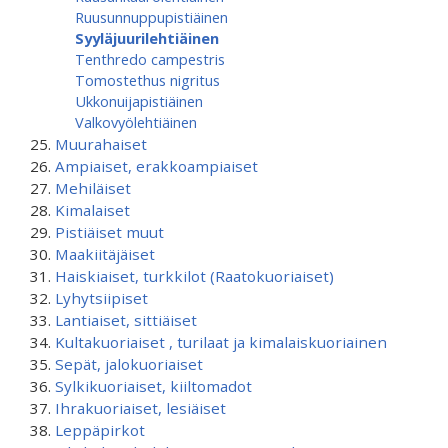
Ruusunnuppupistiäinen
Syyläjuurilehtiäinen
Tenthredo campestris
Tomostethus nigritus
Ukkonuijapistiäinen
Valkovyölehtiäinen
Muurahaiset
Ampiaiset, erakkoampiaiset
Mehiläiset
Kimalaiset
Pistiäiset muut
Maakiitäjäiset
Haiskiaiset, turkkilot (Raatokuoriaiset)
Lyhytsiipiset
Lantiaiset, sittiäiset
Kultakuoriaiset , turilaat ja kimalaiskuoriainen
Sepät, jalokuoriaiset
Sylkikuoriaiset, kiiltomadot
Ihrakuoriaiset, lesiäiset
Leppäpirkot