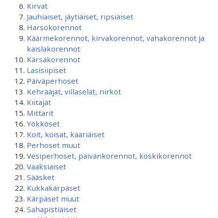
Kirvat
Jauhiaiset, jäytiäiset, ripsiäiset
Harsokorennot
Käärmekorennot, kirvakorennot, vahakorennot ja
kaislakorennot
Kärsäkorennot
Lasisiipiset
Päiväperhoset
Kehrääjät, villaselät, nirkot
Kiitäjät
Mittarit
Yökköset
Koit, koisat, kääriäiset
Perhoset muut
Vesiperhoset, päivänkorennot, koskikorennot
Vaaksiaiset
Sääsket
Kukkakärpäset
Kärpäset muut
Sahapistiäiset