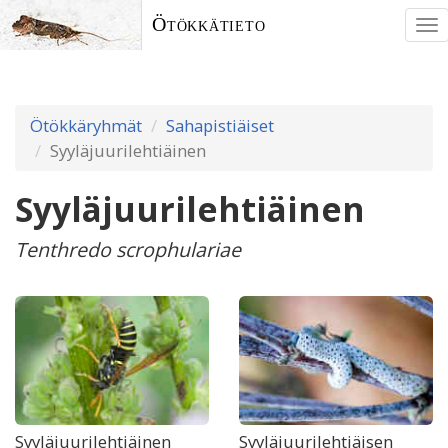
Ötökkätieto
To
nav
Ötökkäryhmät
Sahapistiäiset
Syyläjuurilehtiäinen
Syyläjuurilehtiäinen
Tenthredo scrophulariae
Syyläjuurilehtiäinen
Syyläjuurilehtiäisen