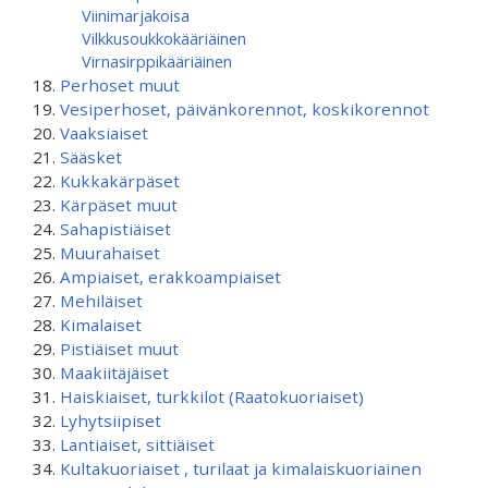
Viinimarjakoisa
Vilkkusoukkokääriäinen
Virnasirppikääriäinen
Perhoset muut
Vesiperhoset, päivänkorennot, koskikorennot
Vaaksiaiset
Sääsket
Kukkakärpäset
Kärpäset muut
Sahapistiäiset
Muurahaiset
Ampiaiset, erakkoampiaiset
Mehiläiset
Kimalaiset
Pistiäiset muut
Maakiitäjäiset
Haiskiaiset, turkkilot (Raatokuoriaiset)
Lyhytsiipiset
Lantiaiset, sittiäiset
Kultakuoriaiset , turilaat ja kimalaiskuoriainen