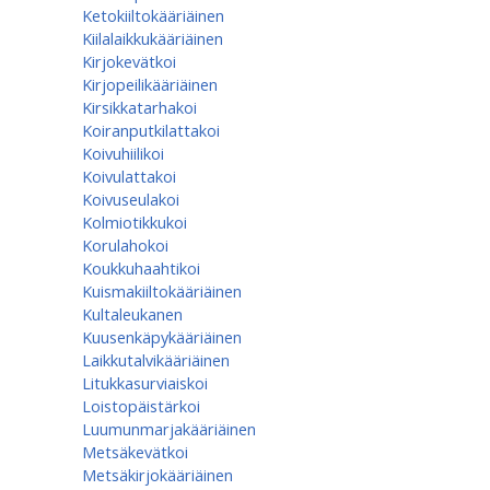
Ketokiiltokääriäinen
Kiilalaikkukääriäinen
Kirjokevätkoi
Kirjopeilikääriäinen
Kirsikkatarhakoi
Koiranputkilattakoi
Koivuhiilikoi
Koivulattakoi
Koivuseulakoi
Kolmiotikkukoi
Korulahokoi
Koukkuhaahtikoi
Kuismakiiltokääriäinen
Kultaleukanen
Kuusenkäpykääriäinen
Laikkutalvikääriäinen
Litukkasurviaiskoi
Loistopäistärkoi
Luumunmarjakääriäinen
Metsäkevätkoi
Metsäkirjokääriäinen