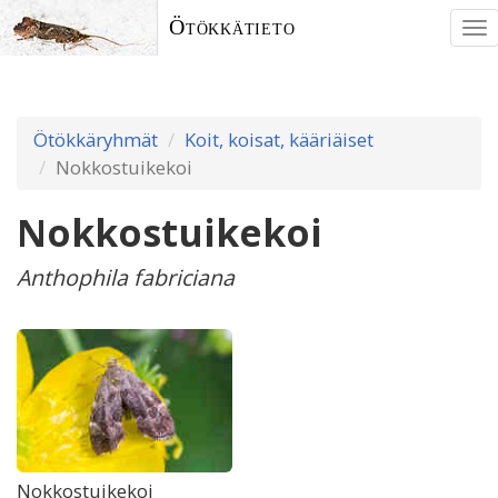
Ötökkätieto
To
nav
Ötökkäryhmät
Koit, koisat, kääriäiset
Nokkostuikekoi
Nokkostuikekoi
Anthophila fabriciana
Nokkostuikekoi