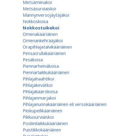
Metsämiinakoi
Metsäsurviaiskoi
Männynversojäytäjäkoi
Nokkoskoisa
Nokkostuikekoi
Omenakääriäinen
Omenan­kehrääjä­koi
Orapihlajatalvikääriäinen
Pensasrullakääriäinen
Pesäkoisa
Piennarheinäkoisa
Piennarlaikkukääriäinen
Pihlajahaahtikoi
Pihlajakevätkoi
Pihlajakäärökoisa
Pihlajanmarjakoi
Pihlajanunnakääriäinen eli versokääriäinen
Piiskupeilikääriäinen
Pikkusurviaiskoi
Posliinilaikkukääriäinen
Puistikkokääriäinen