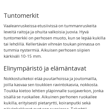
Tuntomerkit
Vaaleanruskeissa etusiivissä on tummanruskeita
leveitä raitoja ja ohuita valkoisia juovia. Hyvä
tuntomerkki on perhosen muoto, kun se lepää kukilla
tai lehdillä. Kellertävän vihreän toukan pinnassa on
tummia nystermiä. Aikuisen perhosen siipien
kärkiväli 10-15 mm.
Elinympäristö ja elämäntavat
Nokkostuikekoi elää puutarhoissa ja joutomailla,
joilla kasvaa sen toukkien ravintokasvia, nokkosta.
Toukka kietoo lehtien yläpinnalle suojaverkon, jonka
sisällä se ruokailee. Aikuinen perhonen ruokailee
kukilla, erityisesti pietaryrtti, koiranputki sekä
päivänkakkarat ovat sen suosiossa. Talvehtii