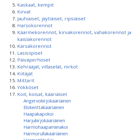
Kaskaat, kempit
Kirvat
Jauhiaiset, jäytiäiset, ripsiäiset
Harsokorennot
Käärmekorennot, kirvakorennot, vahakorennot ja
kaislakorennot
Kärsäkorennot
Lasisiipiset
Päiväperhoset
Kehrääjät, villaselät, nirkot
Kiitäjät
Mittarit
Yökköset
Koit, koisat, kääriäiset
Angervokirjokääriäinen
Elokenttäkääriäinen
Haapakapokoi
Harjukirjokääriäinen
Harmohaapamiinakoi
Harmorullakääriäinen