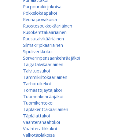
Punalattakoi
Purppurakirjokoisa
Pökkelökääpäkoi
Reunajuovakoisa
Ruostesoukkokääriäinen
Rusokenttäkääriäinen
Ruusutalvikääriäinen
Silmäkirjokääriäinen
Sipuliverkkokoi
Sorvarinpensaankehrääjäkoi
Taigatalvikääriäinen
Talvitupsukoi
Tammikiiltokääriäinen
Tarhatuikekoi
Tomaattijäytäjäkoi
Tuomenkehrääjäkoi
Tuomikehtokoi
Täpläkenttäkääriäinen
Täplälattakoi
Vaahterahaahtikoi
Vaahteratikkukoi
Valkotäpläkoisa