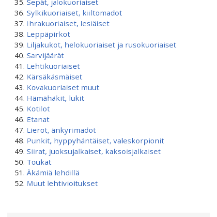
Sepät, jalokuoriaiset
Sylkikuoriaiset, kiiltomadot
Ihrakuoriaiset, lesiäiset
Leppäpirkot
Liljakukot, helokuoriaiset ja rusokuoriaiset
Sarvijäärät
Lehtikuoriaiset
Kärsäkäsmäiset
Kovakuoriaiset muut
Hämähäkit, lukit
Kotilot
Etanat
Lierot, änkyrimadot
Punkit, hyppyhäntäiset, valeskorpionit
Siirat, juoksujalkaiset, kaksoisjalkaiset
Toukat
Äkämiä lehdillä
Muut lehtivioitukset