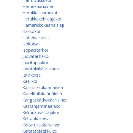
Harmotikkukoi
Hernekääriäinen
Herukka-aamukoi
Herukkakehrääjäkoi
Hämärikkökääriäislaji
Illakkokoi
Isoheinäkoisa
Isokoisa
Isopäistärkoi
Juovatarhakoi
Juuritupsukoi
Jänötalvikääriäinen
Järvikoisa
Kaalikoi
Kaarilaikkukääriäinen
Kanelirullakääriäinen
Kangaskätkökääriäinen
Kastanjamiinaajakoi
Kelmukovertajakoi
Keltaokakoisa
Keltarullakääriäinen
Keltatäplätikkukoi