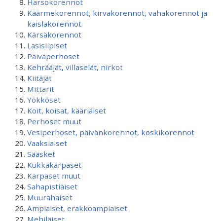
Harsokorennot
Käärmekorennot, kirvakorennot, vahakorennot ja
kaislakorennot
Kärsäkorennot
Lasisiipiset
Päiväperhoset
Kehrääjät, villaselät, nirkot
Kiitäjät
Mittarit
Yökköset
Koit, koisat, kääriäiset
Perhoset muut
Vesiperhoset, päivänkorennot, koskikorennot
Vaaksiaiset
Sääsket
Kukkakärpäset
Kärpäset muut
Sahapistiäiset
Muurahaiset
Ampiaiset, erakkoampiaiset
Mehiläiset