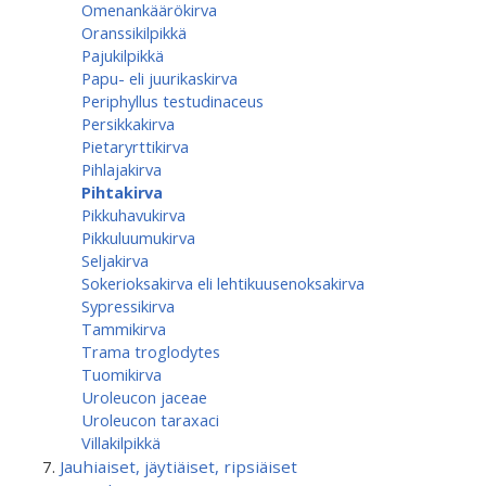
Omenankäärökirva
Oranssikilpikkä
Pajukilpikkä
Papu- eli juurikaskirva
Periphyllus testudinaceus
Persikkakirva
Pietaryrttikirva
Pihlajakirva
Pihtakirva
Pikkuhavukirva
Pikkuluumukirva
Seljakirva
Sokerioksakirva eli lehtikuusenoksakirva
Sypressikirva
Tammikirva
Trama troglodytes
Tuomikirva
Uroleucon jaceae
Uroleucon taraxaci
Villakilpikkä
Jauhiaiset, jäytiäiset, ripsiäiset