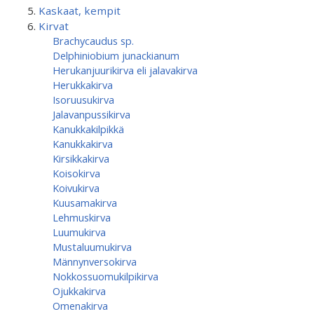
Kaskaat, kempit
Kirvat
Brachycaudus sp.
Delphiniobium junackianum
Herukanjuurikirva eli jalavakirva
Herukkakirva
Isoruusukirva
Jalavanpussikirva
Kanukkakilpikkä
Kanukkakirva
Kirsikkakirva
Koisokirva
Koivukirva
Kuusamakirva
Lehmuskirva
Luumukirva
Mustaluumukirva
Männynversokirva
Nokkossuomukilpikirva
Ojukkakirva
Omenakirva