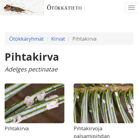
Ötökkätieto
To
nav
Ötökkäryhmät
Kirvat
Pihtakirva
Pihtakirva
Adelges pectinatae
Pihtakirva
Pihtakirvoja
palsamipihdan