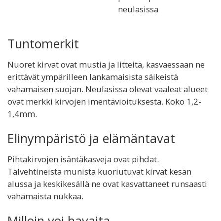
neulasissa
Tuntomerkit
Nuoret kirvat ovat mustia ja litteitä, kasvaessaan ne
erittävät ympärilleen lankamaisista säikeistä
vahamaisen suojan. Neulasissa olevat vaaleat alueet
ovat merkki kirvojen imentävioituksesta. Koko 1,2-
1,4mm.
Elinympäristö ja elämäntavat
Pihtakirvojen isäntäkasveja ovat pihdat.
Talvehtineista munista kuoriutuvat kirvat kesän
alussa ja keskikesällä ne ovat kasvattaneet runsaasti
vahamaista nukkaa.
Milloin voi havaita