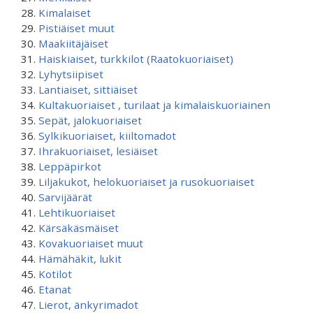
Kimalaiset
Pistiäiset muut
Maakiitäjäiset
Haiskiaiset, turkkilot (Raatokuoriaiset)
Lyhytsiipiset
Lantiaiset, sittiäiset
Kultakuoriaiset , turilaat ja kimalaiskuoriainen
Sepät, jalokuoriaiset
Sylkikuoriaiset, kiiltomadot
Ihrakuoriaiset, lesiäiset
Leppäpirkot
Liljakukot, helokuoriaiset ja rusokuoriaiset
Sarvijäärät
Lehtikuoriaiset
Kärsäkäsmäiset
Kovakuoriaiset muut
Hämähäkit, lukit
Kotilot
Etanat
Lierot, änkyrimadot