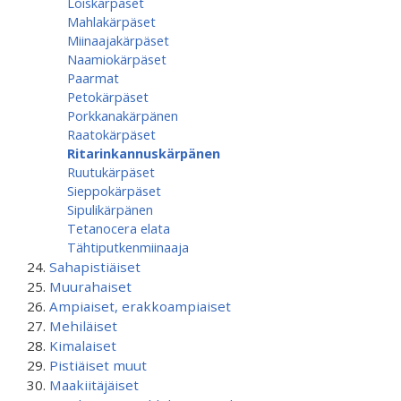
Loiskärpäset
Mahlakärpäset
Miinaajakärpäset
Naamiokärpäset
Paarmat
Petokärpäset
Porkkanakärpänen
Raatokärpäset
Ritarinkannuskärpänen
Ruutukärpäset
Sieppokärpäset
Sipulikärpänen
Tetanocera elata
Tähtiputken­miinaaja
Sahapistiäiset
Muurahaiset
Ampiaiset, erakkoampiaiset
Mehiläiset
Kimalaiset
Pistiäiset muut
Maakiitäjäiset