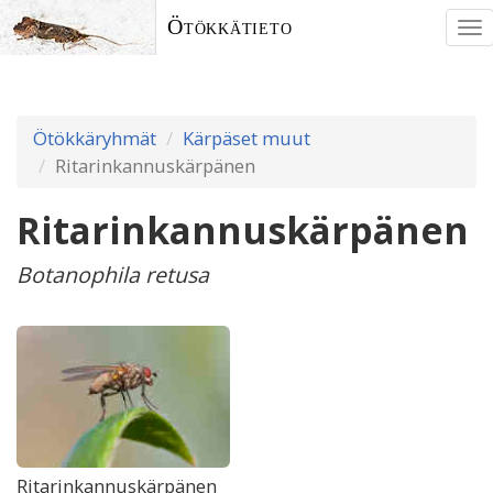
Ötökkätieto
To
nav
Ötökkäryhmät
Kärpäset muut
Ritarinkannuskärpänen
Ritarinkannuskärpänen
Botanophila retusa
Ritarinkannuskärpänen