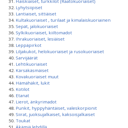
Haiskiaiset, turkkilot (Raatokuoriaiset)
Lyhytsiipiset
Lantiaiset, sittiäiset
Kultakuoriaiset , turilaat ja kimalaiskuoriainen
Sepät, jalokuoriaiset
Sylkikuoriaiset, kiiltomadot
Ihrakuoriaiset, lesiäiset
Leppäpirkot
Liljakukot, helokuoriaiset ja rusokuoriaiset
Sarvijäärät
Lehtikuoriaiset
Kärsäkäsmäiset
Kovakuoriaiset muut
Hämähäkit, lukit
Kotilot
Etanat
Lierot, änkyrimadot
Punkit, hyppyhäntäiset, valeskorpionit
Siirat, juoksujalkaiset, kaksoisjalkaiset
Toukat
Äkämiä lehdillä