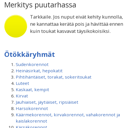
Merkitys puutarhassa
Tarkkaile. Jos nuput eivät kehity kunnolla,
ne kannattaa kerätä pois ja hävittää ennen
kuin toukat kasvavat täysikokoisiksi.
Ötökkäryhmät
Sudenkorennot
Heinäsirkat, hepokatit
Pihtihäntäiset, torakat, sokeritoukat
Luteet
Kaskaat, kempit
Kirvat
Jauhiaiset, jäytiäiset, ripsiäiset
Harsokorennot
Käärmekorennot, kirvakorennot, vahakorennot ja
kaislakorennot
Kärsäkorennot