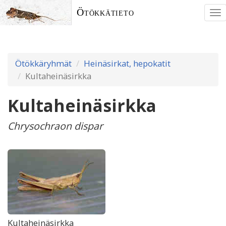
Ötökkätieto
To
nav
Ötökkäryhmät
Heinäsirkat, hepokatit
Kultaheinäsirkka
Kultaheinäsirkka
Chrysochraon dispar
Kultaheinäsirkka