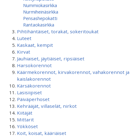
Nummiokasirkka
Nurmiheinäsirkka
Pensashepokatti
Rantaokasirkka
Pihtihäntäiset, torakat, sokeritoukat
Luteet
Kaskaat, kempit
Kirvat
Jauhiaiset, jäytiäiset, ripsiäiset
Harsokorennot
Käärmekorennot, kirvakorennot, vahakorennot ja
kaislakorennot
Kärsäkorennot
Lasisiipiset
Päiväperhoset
Kehrääjät, villaselät, nirkot
Kiitäjät
Mittarit
Yökköset
Koit, koisat, kääriäiset