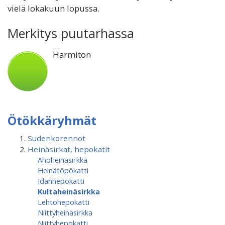
vielä lokakuun lopussa.
Merkitys puutarhassa
Harmiton
Ötökkäryhmät
Sudenkorennot
Heinäsirkat, hepokatit
Ahoheinäsirkka
Heinätöpökatti
Idänhepokatti
Kultaheinäsirkka
Lehtohepokatti
Niittyheinäsirkka
Niittyhepokatti