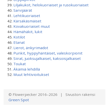
Liljakukot, helokuoriaiset ja rusokuoriaiset
Sarvijäärät
Lehtikuoriaiset
Kärsäkäsmäiset
Kovakuoriaiset muut
Hämähäkit, lukit
Kotilot
Etanat
Lierot, änkyrimadot
Punkit, hyppyhäntäiset, valeskorpionit
Siirat, juoksujalkaiset, kaksoisjalkaiset
Toukat
Äkämiä lehdillä
Muut lehtivioitukset
© Flowerpecker 2016–2026 | Sivuston rakensi
Green Spot