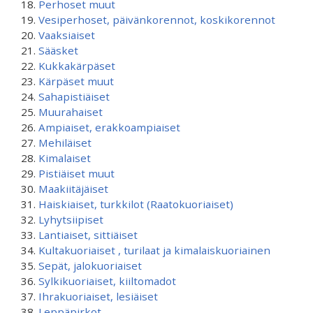
Perhoset muut
Vesiperhoset, päivänkorennot, koskikorennot
Vaaksiaiset
Sääsket
Kukkakärpäset
Kärpäset muut
Sahapistiäiset
Muurahaiset
Ampiaiset, erakkoampiaiset
Mehiläiset
Kimalaiset
Pistiäiset muut
Maakiitäjäiset
Haiskiaiset, turkkilot (Raatokuoriaiset)
Lyhytsiipiset
Lantiaiset, sittiäiset
Kultakuoriaiset , turilaat ja kimalaiskuoriainen
Sepät, jalokuoriaiset
Sylkikuoriaiset, kiiltomadot
Ihrakuoriaiset, lesiäiset
Leppäpirkot