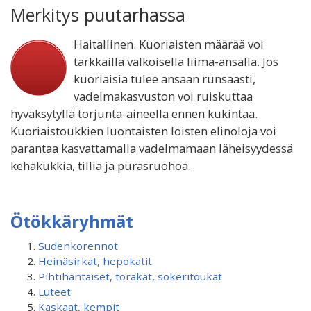
Merkitys puutarhassa
Haitallinen. Kuoriaisten määrää voi
tarkkailla valkoisella liima-ansalla. Jos
kuoriaisia tulee ansaan runsaasti,
vadelmakasvuston voi ruiskuttaa
hyväksytyllä torjunta-aineella ennen kukintaa.
Kuoriaistoukkien luontaisten loisten elinoloja voi
parantaa kasvattamalla vadelmamaan läheisyydessä
kehäkukkia, tilliä ja purasruohoa.
Ötökkäryhmät
Sudenkorennot
Heinäsirkat, hepokatit
Pihtihäntäiset, torakat, sokeritoukat
Luteet
Kaskaat, kempit