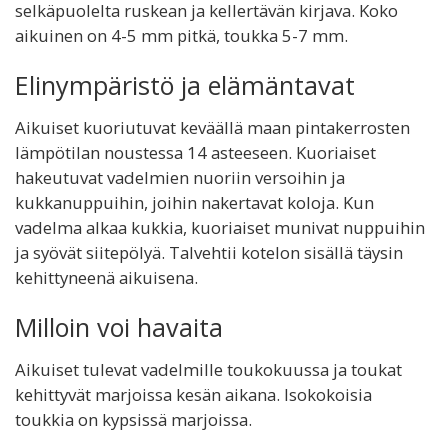
selkäpuolelta ruskean ja kellertävän kirjava. Koko
aikuinen on 4-5 mm pitkä, toukka 5-7 mm.
Elinympäristö ja elämäntavat
Aikuiset kuoriutuvat keväällä maan pintakerrosten
lämpötilan noustessa 14 asteeseen. Kuoriaiset
hakeutuvat vadelmien nuoriin versoihin ja
kukkanuppuihin, joihin nakertavat koloja. Kun
vadelma alkaa kukkia, kuoriaiset munivat nuppuihin
ja syövät siitepölyä. Talvehtii kotelon sisällä täysin
kehittyneenä aikuisena.
Milloin voi havaita
Aikuiset tulevat vadelmille toukokuussa ja toukat
kehittyvät marjoissa kesän aikana. Isokokoisia
toukkia on kypsissä marjoissa.