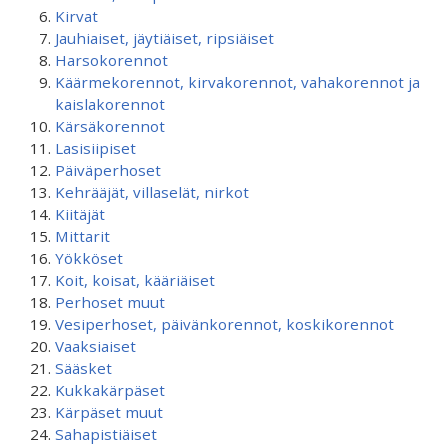
Kirvat
Jauhiaiset, jäytiäiset, ripsiäiset
Harsokorennot
Käärmekorennot, kirvakorennot, vahakorennot ja
kaislakorennot
Kärsäkorennot
Lasisiipiset
Päiväperhoset
Kehrääjät, villaselät, nirkot
Kiitäjät
Mittarit
Yökköset
Koit, koisat, kääriäiset
Perhoset muut
Vesiperhoset, päivänkorennot, koskikorennot
Vaaksiaiset
Sääsket
Kukkakärpäset
Kärpäset muut
Sahapistiäiset