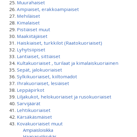
Muurahaiset
Ampiaiset, erakkoampiaiset
Mehiläiset
Kimalaiset
Pistiäiset muut
Maakiitäjäiset
Haiskiaiset, turkkilot (Raatokuoriaiset)
Lyhytsiipiset
Lantiaiset, sittiäiset
Kultakuoriaiset , turilaat ja kimalaiskuoriainen
Sepät, jalokuoriaiset
Sylkikuoriaiset, kiiltomadot
Ihrakuoriaiset, lesiäiset
Leppäpirkot
Liljakukot, helokuoriaiset ja rusokuoriaiset
Sarvijäärät
Lehtikuoriaiset
Kärsäkäsmäiset
Kovakuoriaiset muut
Ampiaisloisikka
Haapasyöksykäs