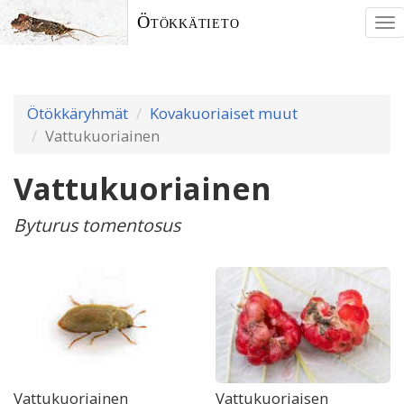
Ötökkätieto
To
nav
Ötökkäryhmät
Kovakuoriaiset muut
Vattukuoriainen
Vattukuoriainen
Byturus tomentosus
Vattukuoriainen
Vattukuoriaisen