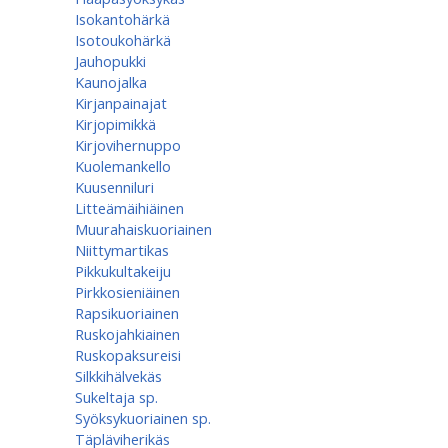
Isokantohärkä
Isotoukohärkä
Jauhopukki
Kaunojalka
Kirjanpainajat
Kirjopimikkä
Kirjovihernuppo
Kuolemankello
Kuusenniluri
Litteämäihiäinen
Muurahaiskuoriainen
Niittymartikas
Pikkukultakeiju
Pirkkosieniäinen
Rapsikuoriainen
Ruskojahkiainen
Ruskopaksureisi
Silkkihälvekäs
Sukeltaja sp.
Syöksykuoriainen sp.
Täpläviherikäs