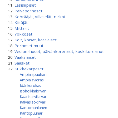
Lasisiipiset
Päiväperhoset
Kehrääjät, villaselät, nirkot
Kiitäjät
Mittarit
Yökköset
Koit, koisat, kääriäiset
Perhoset muut
Vesiperhoset, päivänkorennot, koskikorennot
Vaaksiaiset
Sääsket
Kukkakärpäset
Ampiaispuuhari
Ampiaisvieras
Idänkurokas
Isohoikkakirvari
Kaarisarvikirvari
Kalvasisokirvari
Kantomahlanen
Kantopuuhari