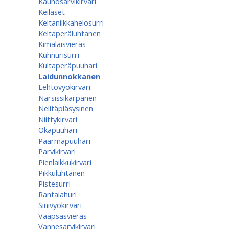
Kaunosarvikirvari
Keilaset
Keltanilkkahelosurri
Keltaperäluhtanen
Kimalaisvieras
Kuhnurisurri
Kultaperäpuuhari
Laidunnokkanen
Lehtovyökirvari
Narsissikärpänen
Nelitäpläsysinen
Niittykirvari
Okapuuhari
Paarmapuuhari
Parvikirvari
Pienlaikkukirvari
Pikkuluhtanen
Pistesurri
Rantalahuri
Sinivyökirvari
Vaapsasvieras
Vannesarvikirvari