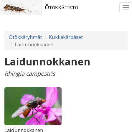
Ötökkätieto
To
nav
Ötökkäryhmät
Kukkakärpäset
Laidunnokkanen
Laidunnokkanen
Rhingia campestris
Laidunnokkanen