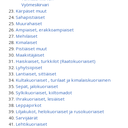
Vyömesikirvari
Kärpäset muut
Sahapistiäiset
Muurahaiset
Ampiaiset, erakkoampiaiset
Mehiläiset
Kimalaiset
Pistiäiset muut
Maakiitäjäiset
Haiskiaiset, turkkilot (Raatokuoriaiset)
Lyhytsiipiset
Lantiaiset, sittiäiset
Kultakuoriaiset , turilaat ja kimalaiskuoriainen
Sepät, jalokuoriaiset
Sylkikuoriaiset, kiiltomadot
Ihrakuoriaiset, lesiäiset
Leppäpirkot
Liljakukot, helokuoriaiset ja rusokuoriaiset
Sarvijäärät
Lehtikuoriaiset