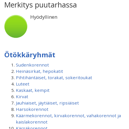
Merkitys puutarhassa
Hyödyllinen
Ötökkäryhmät
Sudenkorennot
Heinäsirkat, hepokatit
Pihtihäntäiset, torakat, sokeritoukat
Luteet
Kaskaat, kempit
Kirvat
Jauhiaiset, jäytiäiset, ripsiäiset
Harsokorennot
Käärmekorennot, kirvakorennot, vahakorennot ja
kaislakorennot
Kärsäkorennot