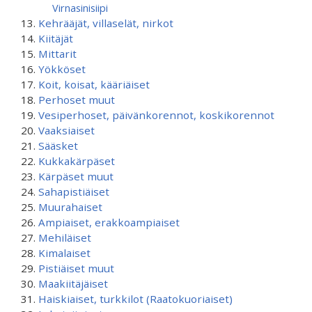
Virnasinisiipi
Kehrääjät, villaselät, nirkot
Kiitäjät
Mittarit
Yökköset
Koit, koisat, kääriäiset
Perhoset muut
Vesiperhoset, päivänkorennot, koskikorennot
Vaaksiaiset
Sääsket
Kukkakärpäset
Kärpäset muut
Sahapistiäiset
Muurahaiset
Ampiaiset, erakkoampiaiset
Mehiläiset
Kimalaiset
Pistiäiset muut
Maakiitäjäiset
Haiskiaiset, turkkilot (Raatokuoriaiset)