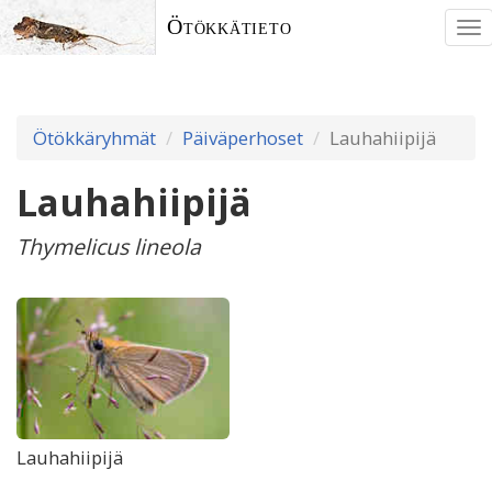
Ötökkätieto
To
nav
Ötökkäryhmät
Päiväperhoset
Lauhahiipijä
Lauhahiipijä
Thymelicus lineola
Lauhahiipijä