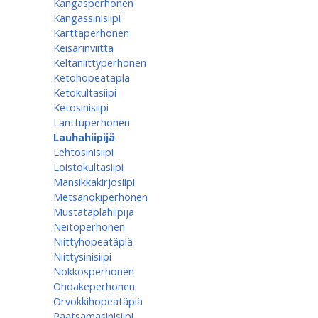
Kangasperhonen
Kangassinisiipi
Karttaperhonen
Keisarinviitta
Keltaniittyperhonen
Ketohopeatäplä
Ketokultasiipi
Ketosinisiipi
Lanttuperhonen
Lauhahiipijä
Lehtosinisiipi
Loistokultasiipi
Mansikkakirjosiipi
Metsänokiperhonen
Mustatäplähiipijä
Neitoperhonen
Niittyhopeatäplä
Niittysinisiipi
Nokkosperhonen
Ohdakeperhonen
Orvokkihopeatäplä
Paatsamasinisiipi