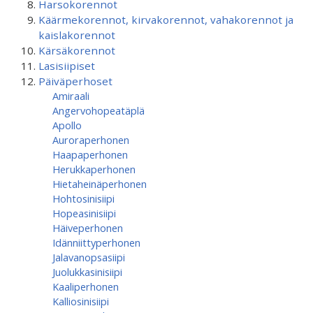
Harsokorennot
Käärmekorennot, kirvakorennot, vahakorennot ja
kaislakorennot
Kärsäkorennot
Lasisiipiset
Päiväperhoset
Amiraali
Angervohopeatäplä
Apollo
Auroraperhonen
Haapaperhonen
Herukkaperhonen
Hietaheinäperhonen
Hohtosinisiipi
Hopeasinisiipi
Häiveperhonen
Idänniittyperhonen
Jalavanopsasiipi
Juolukkasinisiipi
Kaaliperhonen
Kalliosinisiipi