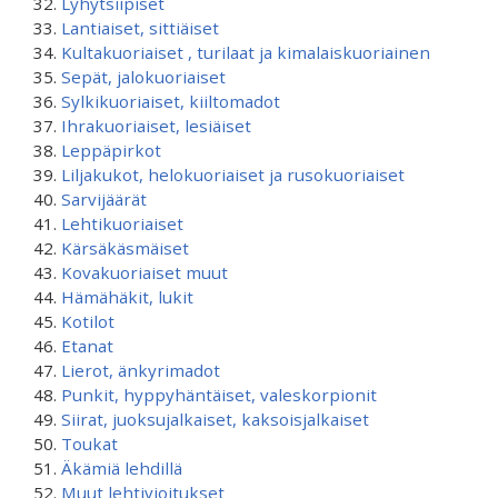
Lyhytsiipiset
Lantiaiset, sittiäiset
Kultakuoriaiset , turilaat ja kimalaiskuoriainen
Sepät, jalokuoriaiset
Sylkikuoriaiset, kiiltomadot
Ihrakuoriaiset, lesiäiset
Leppäpirkot
Liljakukot, helokuoriaiset ja rusokuoriaiset
Sarvijäärät
Lehtikuoriaiset
Kärsäkäsmäiset
Kovakuoriaiset muut
Hämähäkit, lukit
Kotilot
Etanat
Lierot, änkyrimadot
Punkit, hyppyhäntäiset, valeskorpionit
Siirat, juoksujalkaiset, kaksoisjalkaiset
Toukat
Äkämiä lehdillä
Muut lehtivioitukset