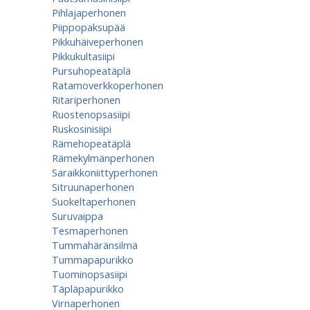
Pihlajaperhonen
Piippopaksupää
Pikkuhäiveperhonen
Pikkukultasiipi
Pursuhopeatäplä
Ratamoverkkoperhonen
Ritariperhonen
Ruostenopsasiipi
Ruskosinisiipi
Rämehopeatäplä
Rämekylmänperhonen
Saraikkoniittyperhonen
Sitruunaperhonen
Suokeltaperhonen
Suruvaippa
Tesmaperhonen
Tummahäränsilmä
Tummapapurikko
Tuominopsasiipi
Täpläpapurikko
Virnaperhonen