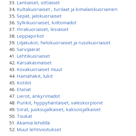
Lantiaiset, sittiäiset
Kultakuoriaiset , turilaat ja kimalaiskuoriainen
Sepät, jalokuoriaiset
Sylkikuoriaiset, kiiltomadot
Ihrakuoriaiset, lesiäiset
Leppäpirkot
Liljakukot, helokuoriaiset ja rusokuoriaiset
Sarvijäärät
Lehtikuoriaiset
Kärsäkäsmäiset
Kovakuoriaiset muut
Hämähäkit, lukit
Kotilot
Etanat
Lierot, änkyrimadot
Punkit, hyppyhäntäiset, valeskorpionit
Siirat, juoksujalkaiset, kaksoisjalkaiset
Toukat
Äkämiä lehdillä
Muut lehtivioitukset