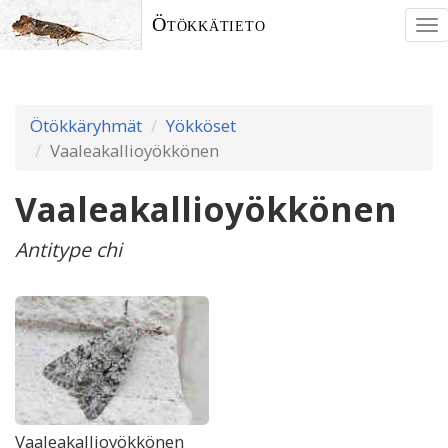
Ötökkätieto
To
nav
Ötökkäryhmät
Yökköset
Vaaleakallioyökkönen
Vaaleakallioyökkönen
Antitype chi
Vaaleakallioyökkönen