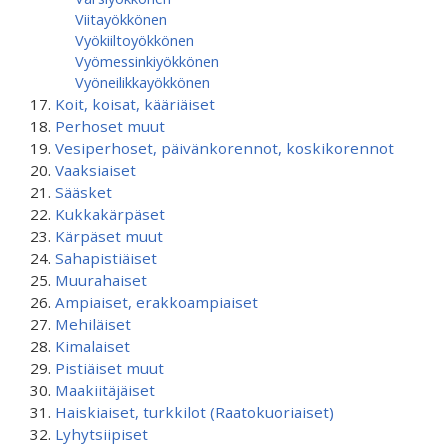
Viitayökkönen
Vyökiiltoyökkönen
Vyömessinkiyökkönen
Vyöneilikkayökkönen
Koit, koisat, kääriäiset
Perhoset muut
Vesiperhoset, päivänkorennot, koskikorennot
Vaaksiaiset
Sääsket
Kukkakärpäset
Kärpäset muut
Sahapistiäiset
Muurahaiset
Ampiaiset, erakkoampiaiset
Mehiläiset
Kimalaiset
Pistiäiset muut
Maakiitäjäiset
Haiskiaiset, turkkilot (Raatokuoriaiset)
Lyhytsiipiset