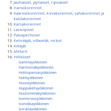
Jauhiaiset, jäytiäiset, ripsiäiset
Harsokorennot
Käärmekorennot, kirvakorennot, vahakorennot ja
kaislakorennot
Kärsäkorennot
Lasisiipiset
Päiväperhoset
Kehrääjät, villaselät, nirkot
Kiitäjät
Mittarit
Yökköset
Gammayökkönen
Harmomäkiyökkönen
Hohtopensasyökkönen
Huhtiyökkönen
Huoneyökkönen
Huppukeltayökkönen
Huutomerkkiyökkönen
Isomorsiusyökkönen
Isonokkayökkönen
Isoraitayökkönen