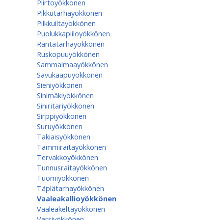
Piirtoyökkönen
Pikkutarhayökkönen
Pilkkuiltayökkönen
Puolukkapiiloyökkönen
Rantatarhayökkönen
Ruskopuuyökkönen
Sammalmaayökkönen
Savukaapuyökkönen
Sieniyökkönen
Sinimäkiyökkönen
Siniritariyökkönen
Sirppiyökkönen
Suruyökkönen
Takiaisyökkönen
Tammiraitayökkönen
Tervakkoyökkönen
Tunnusraitayökkönen
Tuomiyökkönen
Täplätarhayökkönen
Vaaleakallioyökkönen
Vaaleakeltayökkönen
Varsiyökkönen