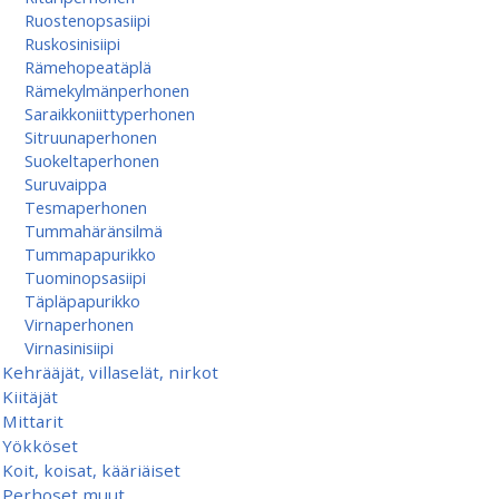
Ruostenopsasiipi
Ruskosinisiipi
Rämehopeatäplä
Rämekylmänperhonen
Saraikkoniittyperhonen
Sitruunaperhonen
Suokeltaperhonen
Suruvaippa
Tesmaperhonen
Tummahäränsilmä
Tummapapurikko
Tuominopsasiipi
Täpläpapurikko
Virnaperhonen
Virnasinisiipi
Kehrääjät, villaselät, nirkot
Kiitäjät
Mittarit
Yökköset
Koit, koisat, kääriäiset
Perhoset muut