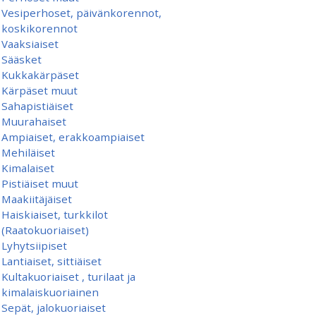
Vesiperhoset, päivänkorennot,
koskikorennot
Vaaksiaiset
Sääsket
Kukkakärpäset
Kärpäset muut
Sahapistiäiset
Muurahaiset
Ampiaiset, erakkoampiaiset
Mehiläiset
Kimalaiset
Pistiäiset muut
Maakiitäjäiset
Haiskiaiset, turkkilot
(Raatokuoriaiset)
Lyhytsiipiset
Lantiaiset, sittiäiset
Kultakuoriaiset , turilaat ja
kimalaiskuoriainen
Sepät, jalokuoriaiset