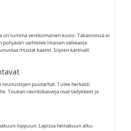
lla on tumma verkkomainen kuvio. Takasiivissä ei
n pohjaväri vaihtelee likaisen valkeasta
eunustaa mustat kaaret. Siipien kärkiväli
ntavat
n reunustojen puutarhat. Tulee herkästi
e. Toukan ravintokasveja ovat tädykkeet ja
inäkuun loppuun, Lapissa heinäkuun alku.