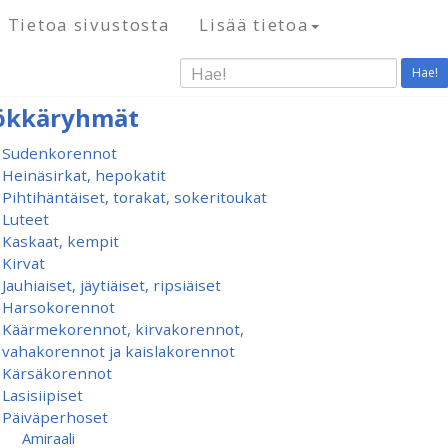
Tietoa sivustosta
Lisää tietoa
Hae!
ökkäryhmät
Sudenkorennot
Heinäsirkat, hepokatit
Pihtihäntäiset, torakat, sokeritoukat
Luteet
Kaskaat, kempit
Kirvat
Jauhiaiset, jäytiäiset, ripsiäiset
Harsokorennot
Käärmekorennot, kirvakorennot,
vahakorennot ja kaislakorennot
Kärsäkorennot
Lasisiipiset
Päiväperhoset
Amiraali