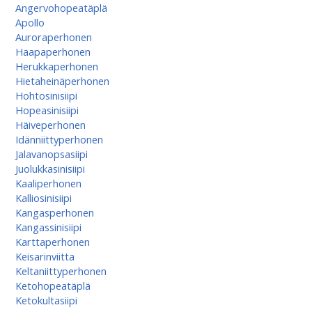
Angervohopeatäplä
Apollo
Auroraperhonen
Haapaperhonen
Herukkaperhonen
Hietaheinäperhonen
Hohtosinisiipi
Hopeasinisiipi
Häiveperhonen
Idänniittyperhonen
Jalavanopsasiipi
Juolukkasinisiipi
Kaaliperhonen
Kalliosinisiipi
Kangasperhonen
Kangassinisiipi
Karttaperhonen
Keisarinviitta
Keltaniittyperhonen
Ketohopeatäplä
Ketokultasiipi