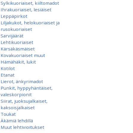
Sylkikuoriaiset, kiiltomadot
Ihrakuoriaiset, lesiäiset
Leppäpirkot
Liljakukot, helokuoriaiset ja
rusokuoriaiset
Sarvijäärät
Lehtikuoriaiset
Kärsäkäsmäiset
Kovakuoriaiset muut
Hämähäkit, lukit
Kotilot
Etanat
Lierot, änkyrimadot
Punkit, hyppyhäntäiset,
valeskorpionit
Siirat, juoksujalkaiset,
kaksoisjalkaiset
Toukat
Äkämiä lehdillä
Muut lehtivioitukset