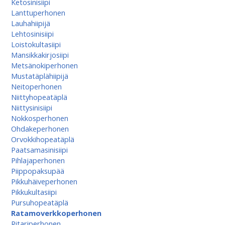
Ketosinisiipi
Lanttuperhonen
Lauhahiipijä
Lehtosinisiipi
Loistokultasiipi
Mansikkakirjosiipi
Metsänokiperhonen
Mustatäplähiipijä
Neitoperhonen
Niittyhopeatäplä
Niittysinisiipi
Nokkosperhonen
Ohdakeperhonen
Orvokkihopeatäplä
Paatsamasinisiipi
Pihlajaperhonen
Piippopaksupää
Pikkuhäiveperhonen
Pikkukultasiipi
Pursuhopeatäplä
Ratamoverkkoperhonen
Ritariperhonen