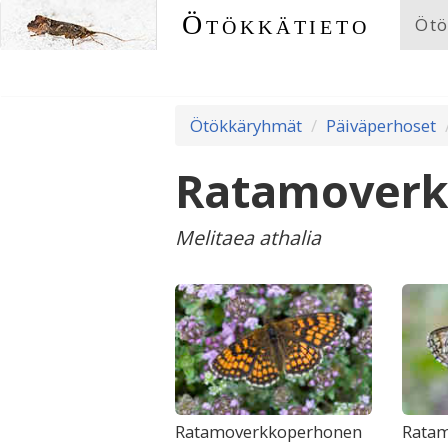
Ötökkätieto
Ötö
Ötökkäryhmät
Päiväperhoset
Ratamoverk
Melitaea athalia
Ratamoverkkoperhonen
Rata