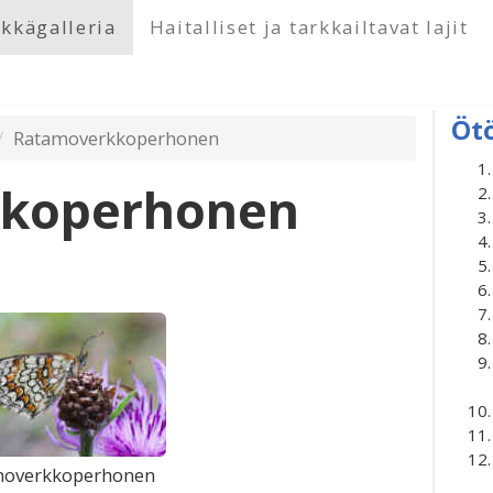
kkägalleria
Haitalliset ja tarkkailtavat lajit
Öt
Ratamoverkkoperhonen
koperhonen
moverkkoperhonen