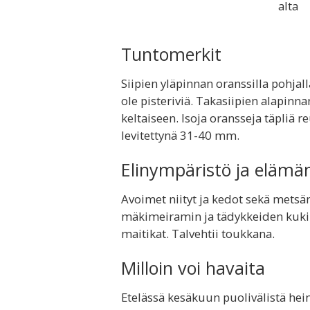
alta
Tuntomerkit
Siipien yläpinnan oranssilla pohja
ole pisteriviä. Takasiipien alapinna
keltaiseen. Isoja oransseja täpliä r
levitettynä 31-40 mm.
Elinympäristö ja elämä
Avoimet niityt ja kedot sekä metsä
mäkimeiramin ja tädykkeiden kukill
maitikat. Talvehtii toukkana.
Milloin voi havaita
Etelässä kesäkuun puolivälistä he