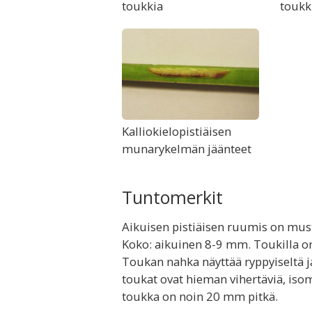
toukkia
toukk
Kalliokielopistiäisen
munarykelmän jäänteet
Tuntomerkit
Aikuisen pistiäisen ruumis on musta
Koko: aikuinen 8-9 mm. Toukilla o
Toukan nahka näyttää ryppyiseltä j
toukat ovat hieman vihertäviä, is
toukka on noin 20 mm pitkä.