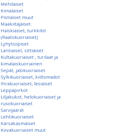
Mehiläiset
Kimalaiset
Pistiäiset muut
Maakiitäjäiset
Haiskiaiset, turkkilot
(Raatokuoriaiset)
Lyhytsiipiset
Lantiaiset, sittiäiset
Kultakuoriaiset , turilaat ja
kimalaiskuoriainen
Sepät, jalokuoriaiset
Sylkikuoriaiset, kiiltomadot
Ihrakuoriaiset, lesiäiset
Leppäpirkot
Liljakukot, helokuoriaiset ja
rusokuoriaiset
Sarvijäärät
Lehtikuoriaiset
Kärsäkäsmäiset
Kovakuoriaiset muut