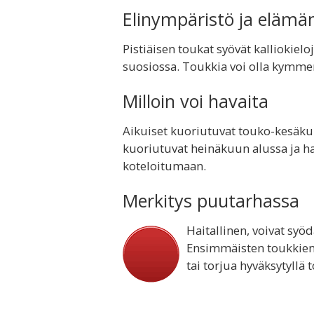
Elinympäristö ja elämä
Pistiäisen toukat syövät kalliokieloj
suosiossa. Toukkia voi olla kymmen
Milloin voi havaita
Aikuiset kuoriutuvat touko-kesäkuu
kuoriutuvat heinäkuun alussa ja 
koteloitumaan.
Merkitys puutarhassa
Haitallinen, voivat syöd
Ensimmäisten toukkien
tai torjua hyväksytyllä 