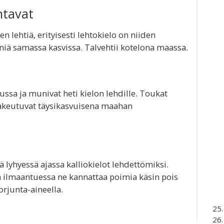
ntavat
en lehtiä, erityisesti lehtokielo on niiden
iä samassa kasvissa. Talvehtii kotelona maassa.
ssa ja munivat heti kielon lehdille. Toukat
hakeutuvat täysikasvuisena maahan
ä lyhyessä ajassa kalliokielot lehdettömiksi.
 ilmaantuessa ne kannattaa poimia käsin pois
torjunta-aineella.