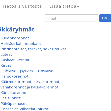
Tietoa sivustosta
Lisää tietoa
Hae!
ökkäryhmät
Sudenkorennot
Heinäsirkat, hepokatit
Pihtihäntäiset, torakat, sokeritoukat
Luteet
Kaskaat, kempit
Kirvat
Jauhiaiset, jäytiäiset, ripsiäiset
Harsokorennot
Käärmekorennot, kirvakorennot,
vahakorennot ja kaislakorennot
Kärsäkorennot
Lasisiipiset
Päiväperhoset
Kehrääjät, villaselät, nirkot