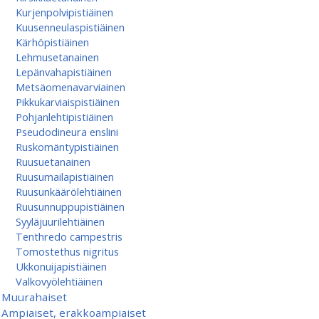
Kurjenpolvipistiäinen
Kuusenneulaspistiäinen
Kärhöpistiäinen
Lehmusetanainen
Lepänvahapistiäinen
Metsäomenavarviainen
Pikkukarviaispistiäinen
Pohjanlehtipistiäinen
Pseudodineura enslini
Ruskomäntypistiäinen
Ruusuetanainen
Ruusumaila­pistiäinen
Ruusunkäärölehtiäinen
Ruusunnuppupistiäinen
Syyläjuurilehtiäinen
Tenthredo campestris
Tomostethus nigritus
Ukkonuijapistiäinen
Valkovyölehtiäinen
Muurahaiset
Ampiaiset, erakkoampiaiset