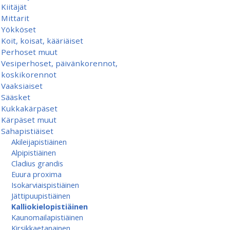
Kiitäjät
Mittarit
Yökköset
Koit, koisat, kääriäiset
Perhoset muut
Vesiperhoset, päivänkorennot,
koskikorennot
Vaaksiaiset
Sääsket
Kukkakärpäset
Kärpäset muut
Sahapistiäiset
Akileijapistiäinen
Alpipistiäinen
Cladius grandis
Euura proxima
Isokarviaispistiäinen
Jättipuupistiäinen
Kalliokielopistiäinen
Kaunomailapistiäinen
Kirsikkaetanainen