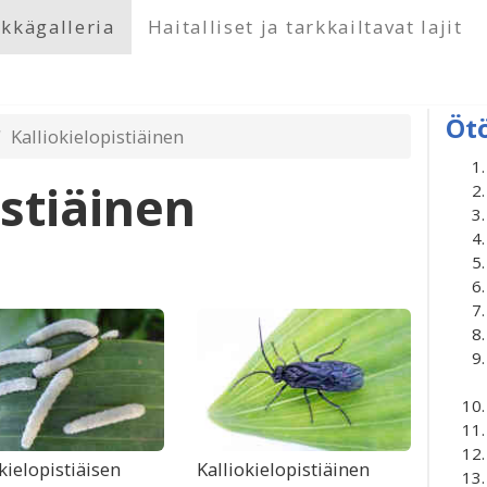
kkägalleria
Haitalliset ja tarkkailtavat lajit
Öt
Kalliokielopistiäinen
istiäinen
kielopistiäisen
Kalliokielopistiäinen