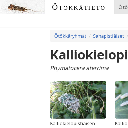
Ötökkätieto
Ötö
Ötökkäryhmät
Sahapistiäiset
Kalliokielop
Phymatocera aterrima
Kalliokielopistiäisen
Kallio