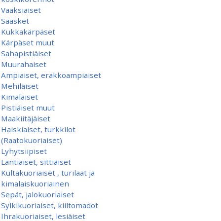
Vaaksiaiset
Sääsket
Kukkakärpäset
Kärpäset muut
Sahapistiäiset
Muurahaiset
Ampiaiset, erakkoampiaiset
Mehiläiset
Kimalaiset
Pistiäiset muut
Maakiitäjäiset
Haiskiaiset, turkkilot
(Raatokuoriaiset)
Lyhytsiipiset
Lantiaiset, sittiäiset
Kultakuoriaiset , turilaat ja
kimalaiskuoriainen
Sepät, jalokuoriaiset
Sylkikuoriaiset, kiiltomadot
Ihrakuoriaiset, lesiäiset