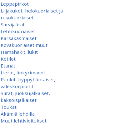
Leppäpirkot
Liljakukot, helokuoriaiset ja
rusokuoriaiset
Sarvijäärät
Lehtikuoriaiset
Kärsäkäsmäiset
Kovakuoriaiset muut
Hämähäkit, lukit
Kotilot
Etanat
Lierot, änkyrimadot
Punkit, hyppyhäntäiset,
valeskorpionit
Siirat, juoksujalkaiset,
kaksoisjalkaiset
Toukat
Äkämiä lehdillä
Muut lehtivioitukset