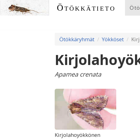
Ötökkätieto
Ötö
Ötökkäryhmät
Yökköset
Kir
Kirjolahoyö
Apamea crenata
Kirjolahoyökkönen