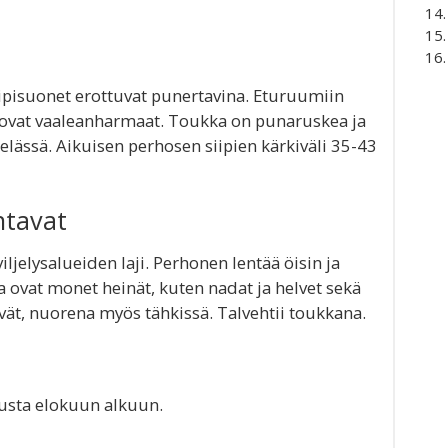
iipisuonet erottuvat punertavina. Eturuumiin
t ovat vaaleanharmaat. Toukka on punaruskea ja
 selässä. Aikuisen perhosen siipien kärkiväli 35-43
ntavat
viljelysalueiden laji. Perhonen lentää öisin ja
a ovat monet heinät, kuten nadat ja helvet sekä
lävät, nuorena myös tähkissä. Talvehtii toukkana.
usta elokuun alkuun.