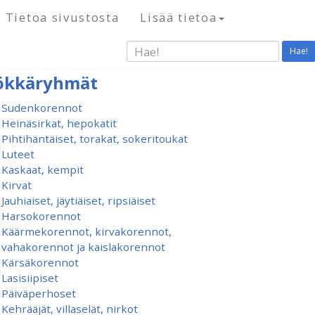
Tietoa sivustosta
Lisää tietoa
Hae!
ökkäryhmät
Sudenkorennot
Heinäsirkat, hepokatit
Pihtihäntäiset, torakat, sokeritoukat
Luteet
Kaskaat, kempit
Kirvat
Jauhiaiset, jäytiäiset, ripsiäiset
Harsokorennot
Käärmekorennot, kirvakorennot,
vahakorennot ja kaislakorennot
Kärsäkorennot
Lasisiipiset
Päiväperhoset
Kehrääjät, villaselät, nirkot