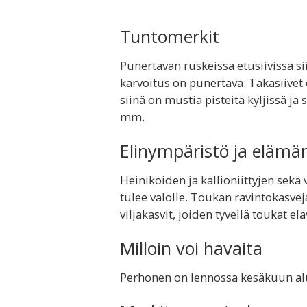
Tuntomerkit
Punertavan ruskeissa etusiivissä s
karvoitus on punertava. Takasiive
siinä on mustia pisteitä kyljissä ja
mm.
Elinympäristö ja elämä
Heinikoiden ja kallioniittyjen sekä 
tulee valolle. Toukan ravintokasvej
viljakasvit, joiden tyvellä toukat e
Milloin voi havaita
Perhonen on lennossa kesäkuun al