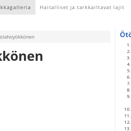
kkägalleria
Haitalliset ja tarkkailtavat lajit
Öt
jolahoyökkönen
kkönen