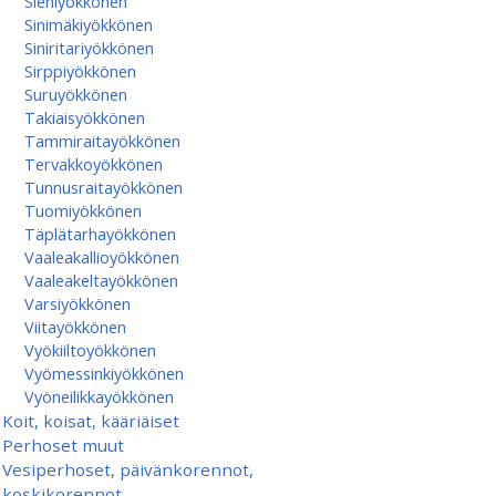
Sieniyökkönen
Sinimäkiyökkönen
Siniritariyökkönen
Sirppiyökkönen
Suruyökkönen
Takiaisyökkönen
Tammiraitayökkönen
Tervakkoyökkönen
Tunnusraitayökkönen
Tuomiyökkönen
Täplätarhayökkönen
Vaaleakallioyökkönen
Vaaleakeltayökkönen
Varsiyökkönen
Viitayökkönen
Vyökiiltoyökkönen
Vyömessinkiyökkönen
Vyöneilikkayökkönen
Koit, koisat, kääriäiset
Perhoset muut
Vesiperhoset, päivänkorennot,
koskikorennot