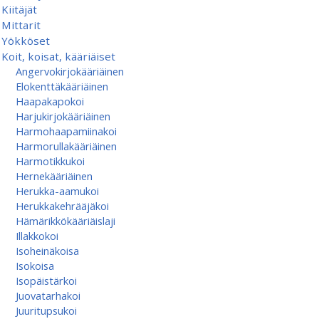
Kiitäjät
Mittarit
Yökköset
Koit, koisat, kääriäiset
Angervokirjokääriäinen
Elokenttäkääriäinen
Haapakapokoi
Harjukirjokääriäinen
Harmohaapamiinakoi
Harmorullakääriäinen
Harmotikkukoi
Hernekääriäinen
Herukka-aamukoi
Herukkakehrääjäkoi
Hämärikkökääriäislaji
Illakkokoi
Isoheinäkoisa
Isokoisa
Isopäistärkoi
Juovatarhakoi
Juuritupsukoi