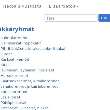
Tietoa sivustosta
Lisää tietoa
Hae!
ökkäryhmät
Sudenkorennot
Heinäsirkat, hepokatit
Pihtihäntäiset, torakat, sokeritoukat
Luteet
Kaskaat, kempit
Kirvat
Jauhiaiset, jäytiäiset, ripsiäiset
Harsokorennot
Käärmekorennot, kirvakorennot,
vahakorennot ja kaislakorennot
Kärsäkorennot
Lasisiipiset
Päiväperhoset
Kehrääjät, villaselät, nirkot