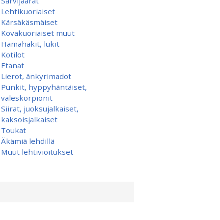
Sarvijäärät
Lehtikuoriaiset
Kärsäkäsmäiset
Kovakuoriaiset muut
Hämähäkit, lukit
Kotilot
Etanat
Lierot, änkyrimadot
Punkit, hyppyhäntäiset,
valeskorpionit
Siirat, juoksujalkaiset,
kaksoisjalkaiset
Toukat
Äkämiä lehdillä
Muut lehtivioitukset