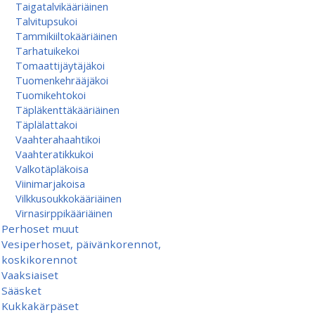
Taigatalvikääriäinen
Talvitupsukoi
Tammikiiltokääriäinen
Tarhatuikekoi
Tomaattijäytäjäkoi
Tuomenkehrääjäkoi
Tuomikehtokoi
Täpläkenttäkääriäinen
Täplälattakoi
Vaahterahaahtikoi
Vaahteratikkukoi
Valkotäpläkoisa
Viinimarjakoisa
Vilkkusoukkokääriäinen
Virnasirppikääriäinen
Perhoset muut
Vesiperhoset, päivänkorennot,
koskikorennot
Vaaksiaiset
Sääsket
Kukkakärpäset