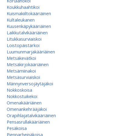
Korulahokoi
Koukkuhaahtikoi
Kuismakiiltokääriäinen
Kultaleukanen
Kuusenkäpykääriäinen
Laikkutalvikääriäinen
Litukkasurviaiskoi
Loistopäistärkoi
Luumunmarjakääriäinen
Metsäkevätkoi
Metsäkirjokääriäinen
Metsämiinakoi
Metsäsurviaiskoi
Männynversojäytäjäkoi
Nokkoskoisa
Nokkostuikekoi
Omenakääriäinen
Omenan­kehrääjä­koi
Orapihlajatalvikääriäinen
Pensasrullakääriäinen
Pesäkoisa
Piennarheinäkoisa