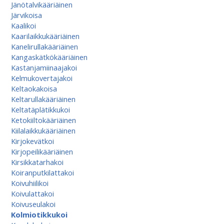
Jänötalvikääriäinen
Järvikoisa
Kaalikoi
Kaarilaikkukääriäinen
Kanelirullakääriäinen
Kangaskätkökääriäinen
Kastanjamiinaajakoi
Kelmukovertajakoi
Keltaokakoisa
Keltarullakääriäinen
Keltatäplätikkukoi
Ketokiiltokääriäinen
Kiilalaikkukääriäinen
Kirjokevätkoi
Kirjopeilikääriäinen
Kirsikkatarhakoi
Koiranputkilattakoi
Koivuhiilikoi
Koivulattakoi
Koivuseulakoi
Kolmiotikkukoi