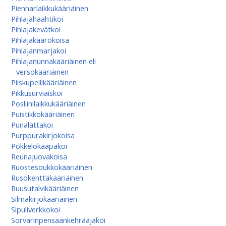
Piennarlaikkukääriäinen
Pihlajahaahtikoi
Pihlajakevätkoi
Pihlajakäärökoisa
Pihlajanmarjakoi
Pihlajanunnakääriäinen eli
versokääriäinen
Piiskupeilikääriäinen
Pikkusurviaiskoi
Posliinilaikkukääriäinen
Puistikkokääriäinen
Punalattakoi
Purppurakirjokoisa
Pökkelökääpäkoi
Reunajuovakoisa
Ruostesoukkokääriäinen
Rusokenttäkääriäinen
Ruusutalvikääriäinen
Silmäkirjokääriäinen
Sipuliverkkokoi
Sorvarinpensaankehrääjäkoi