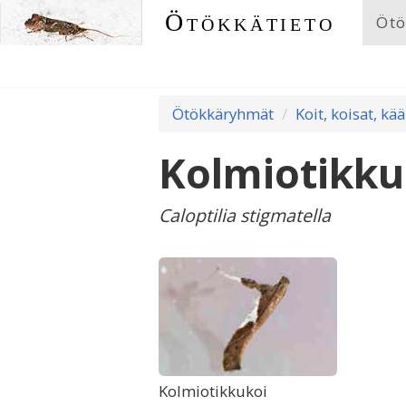
Ötökkätieto
Ötö
Ötökkäryhmät
Koit, koisat, kää
Kolmiotikku
Caloptilia stigmatella
Kolmiotikkukoi