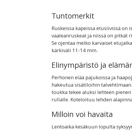
Tuntomerkit
Ruskeissa kapeissa etusiivissä on is
vaaleanruskeat ja niissä on pitkät
Se ojentaa melko karvaiset etujalk
kärkiväli 11-14 mm.
Elinympäristö ja elämä
Perhonen elää pajukoissa ja haapoj
hakeutua sisätiloihin talvehtimaan
toukka tekee aluksi lehteen pienen
rullalle. Koteloituu lehden alapinna
Milloin voi havaita
Lentoaika kesäkuun lopulta syksyy