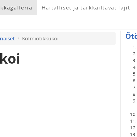
kkägalleria
Haitalliset ja tarkkailtavat lajit
Öt
riäiset
Kolmiotikkukoi
koi