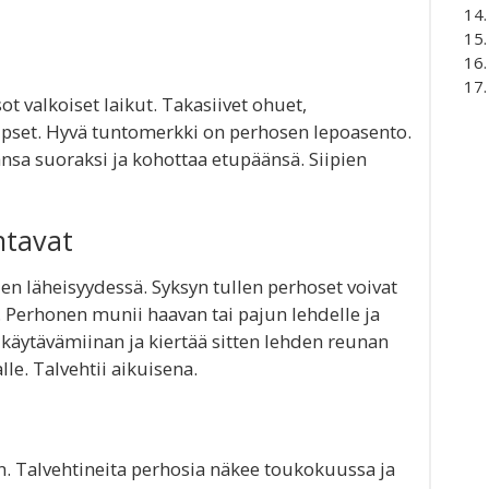
ot valkoiset laikut. Takasiivet ohuet,
 ripset. Hyvä tuntomerkki on perhosen lepoasento.
ansa suoraksi ja kohottaa etupäänsä. Siipien
ntavat
en läheisyydessä. Syksyn tullen perhoset voivat
. Perhonen munii haavan tai pajun lehdelle ja
 käytävämiinan ja kiertää sitten lehden reunan
lle. Talvehtii aikuisena.
n. Talvehtineita perhosia näkee toukokuussa ja