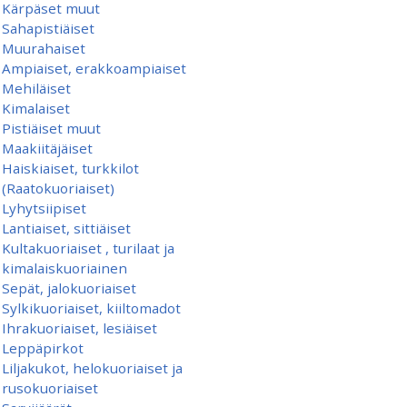
Kärpäset muut
Sahapistiäiset
Muurahaiset
Ampiaiset, erakkoampiaiset
Mehiläiset
Kimalaiset
Pistiäiset muut
Maakiitäjäiset
Haiskiaiset, turkkilot
(Raatokuoriaiset)
Lyhytsiipiset
Lantiaiset, sittiäiset
Kultakuoriaiset , turilaat ja
kimalaiskuoriainen
Sepät, jalokuoriaiset
Sylkikuoriaiset, kiiltomadot
Ihrakuoriaiset, lesiäiset
Leppäpirkot
Liljakukot, helokuoriaiset ja
rusokuoriaiset