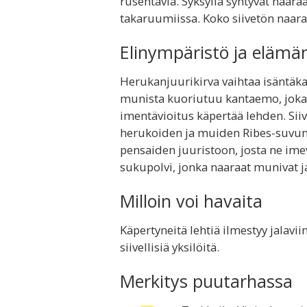
rusehtavia. Syksyllä syntyvät naaraa
takaruumiissa. Koko siivetön naar
Elinympäristö ja elämä
Herukanjuurikirva vaihtaa isäntäkasv
munista kuoriutuu kantaemo, joka 
imentävioitus käpertää lehden. Sii
herukoiden ja muiden Ribes-suvun k
pensaiden juuristoon, josta ne imev
sukupolvi, jonka naaraat munivat ja
Milloin voi havaita
Käpertyneitä lehtiä ilmestyy jalavi
siivellisiä yksilöitä.
Merkitys puutarhassa