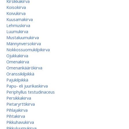
Kirsikkakirva
Koisokirva
Koivukirva
Kuusamakirva
Lehmuskirva
Luumukirva
Mustaluumukirva
Männynversokirva
Nokkossuomukilpikirva
Ojukkakirva
Omenakirva
Omenankäärökirva
Oranssikilpikkä
Pajukilpikkä
Papu- eli juurikaskirva
Periphyllus testudinaceus
Persikkakirva
Pietaryrttikirva
Pihlajakirva
Pihtakirva
Pikkuhavukirva
Pikkuluumukirva