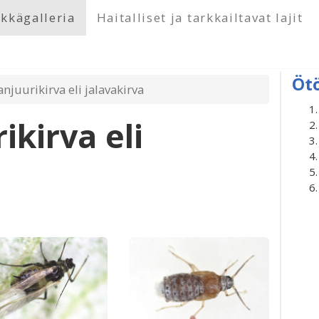
kkägalleria
Haitalliset ja tarkkailtavat lajit
Öt
njuurikirva eli jalavakirva
kirva eli