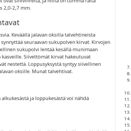
t ovat sinivihreitä, ja niillä on tumma raita
as 2,0-2,7 mm.
ntavat
ia. Keväällä jalavan oksilla talvehtineista
synnyttää seuraavan sukupolven kirvat. Kirvojen
vellinen sukupolvi lentää kesällä munimaan
asveille. Siivettömät kirvat hakeutuvat
ät nestettä. Loppusyksystä syntyy siivellinen
lavan oksille. Munat talvehtivat.
in alkukesästä ja loppukesästä voi nähdä