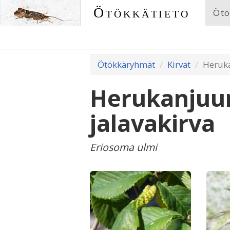
Ötökkätieto
Ötö
Ötökkäryhmät
Kirvat
Heruka
Herukanjuuri
jalavakirva
Eriosoma ulmi