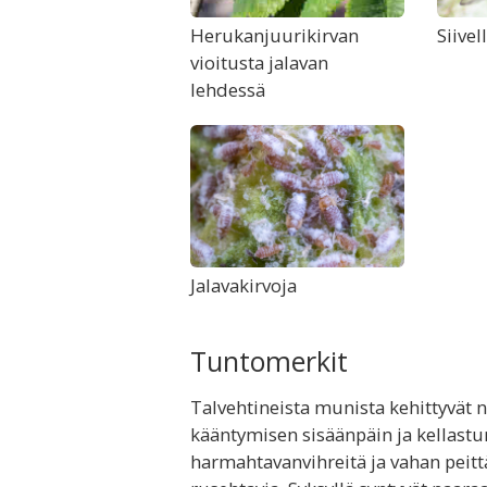
Herukanjuurikirvan
Siivel
vioitusta jalavan
lehdessä
Jalavakirvoja
Tuntomerkit
Talvehtineista munista kehittyvät n
kääntymisen sisäänpäin ja kellastum
harmahtavanvihreitä ja vahan peittäm