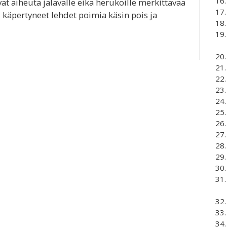
vät aiheuta jalavalle eikä herukoille merkittävää
i käpertyneet lehdet poimia käsin pois ja