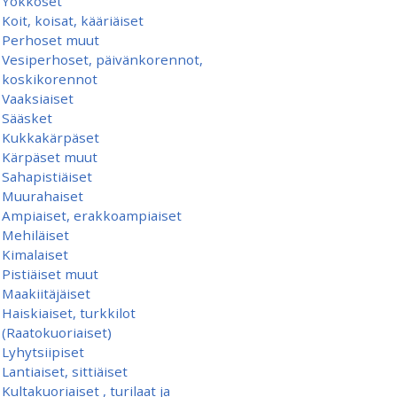
Yökköset
Koit, koisat, kääriäiset
Perhoset muut
Vesiperhoset, päivänkorennot,
koskikorennot
Vaaksiaiset
Sääsket
Kukkakärpäset
Kärpäset muut
Sahapistiäiset
Muurahaiset
Ampiaiset, erakkoampiaiset
Mehiläiset
Kimalaiset
Pistiäiset muut
Maakiitäjäiset
Haiskiaiset, turkkilot
(Raatokuoriaiset)
Lyhytsiipiset
Lantiaiset, sittiäiset
Kultakuoriaiset , turilaat ja