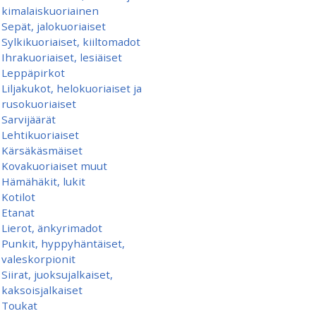
kimalaiskuoriainen
Sepät, jalokuoriaiset
Sylkikuoriaiset, kiiltomadot
Ihrakuoriaiset, lesiäiset
Leppäpirkot
Liljakukot, helokuoriaiset ja
rusokuoriaiset
Sarvijäärät
Lehtikuoriaiset
Kärsäkäsmäiset
Kovakuoriaiset muut
Hämähäkit, lukit
Kotilot
Etanat
Lierot, änkyrimadot
Punkit, hyppyhäntäiset,
valeskorpionit
Siirat, juoksujalkaiset,
kaksoisjalkaiset
Toukat