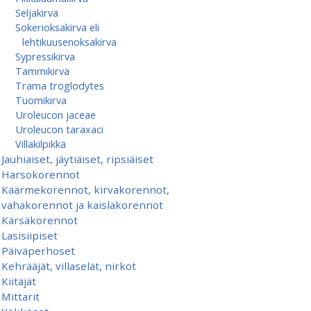
Seljakirva
Sokerioksakirva eli
lehtikuusenoksakirva
Sypressikirva
Tammikirva
Trama troglodytes
Tuomikirva
Uroleucon jaceae
Uroleucon taraxaci
Villakilpikkä
Jauhiaiset, jäytiäiset, ripsiäiset
Harsokorennot
Käärmekorennot, kirvakorennot,
vahakorennot ja kaislakorennot
Kärsäkorennot
Lasisiipiset
Päiväperhoset
Kehrääjät, villaselät, nirkot
Kiitäjät
Mittarit