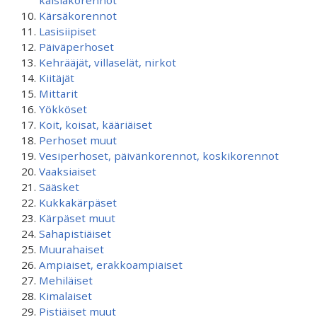
kaislakorennot
Kärsäkorennot
Lasisiipiset
Päiväperhoset
Kehrääjät, villaselät, nirkot
Kiitäjät
Mittarit
Yökköset
Koit, koisat, kääriäiset
Perhoset muut
Vesiperhoset, päivänkorennot, koskikorennot
Vaaksiaiset
Sääsket
Kukkakärpäset
Kärpäset muut
Sahapistiäiset
Muurahaiset
Ampiaiset, erakkoampiaiset
Mehiläiset
Kimalaiset
Pistiäiset muut