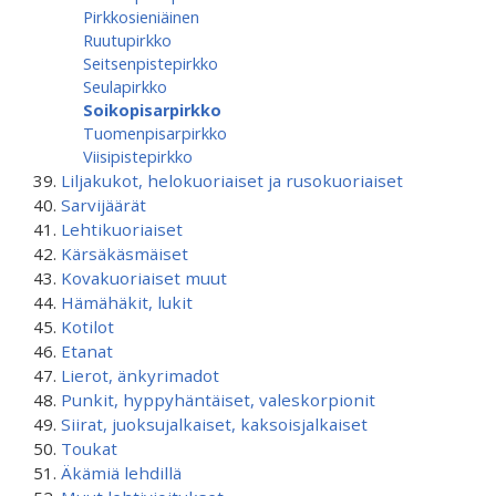
Pirkkosieniäinen
Ruutupirkko
Seitsenpistepirkko
Seulapirkko
Soikopisarpirkko
Tuomenpisarpirkko
Viisipistepirkko
Liljakukot, helokuoriaiset ja rusokuoriaiset
Sarvijäärät
Lehtikuoriaiset
Kärsäkäsmäiset
Kovakuoriaiset muut
Hämähäkit, lukit
Kotilot
Etanat
Lierot, änkyrimadot
Punkit, hyppyhäntäiset, valeskorpionit
Siirat, juoksujalkaiset, kaksoisjalkaiset
Toukat
Äkämiä lehdillä