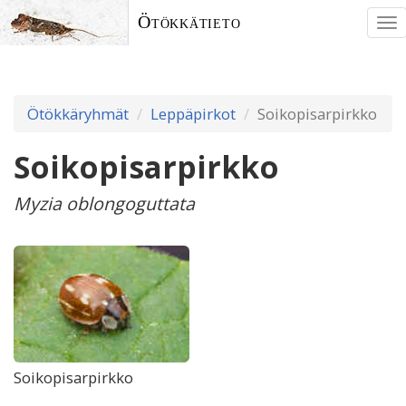
Ötökkätieto
To
nav
Ötökkäryhmät
Leppäpirkot
Soikopisarpirkko
Soikopisarpirkko
Myzia oblongoguttata
Soikopisarpirkko