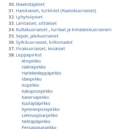
Maakiitäjäiset
Haiskiaiset, turkkilot (Raatokuoriaiset)
Lyhytsiipiset
Lantiaiset, sittiäiset
Kultakuoriaiset , turilaat ja kimalaiskuoriainen
Sepät, jalokuoriaiset
Sylkikuoriaiset, kiiltomadot
Ihrakuoriaiset, lesiäiset
Leppäpirkot
Ahopirkko
Halmepirkko
Harlekiinileppäpirkko
Idänpirkko
Isopirkko
Kaksipistepirkko
Kanervapirkko
Kuutäpläpirkko
Kymmenpistepirkko
Lehmuspisarpirkko
Nelitäpläpirkko
Pensaspisarpirkko