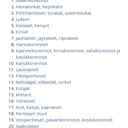
Sudenkorennot
Heinäsirkat, hepokatit
Pihtihäntäiset, torakat, sokeritoukat
Luteet
Kaskaat, kempit
Kirvat
Jauhiaiset, jäytiäiset, ripsiäiset
Harsokorennot
Käärmekorennot, kirvakorennot, vahakorennot ja
kaislakorennot
Kärsäkorennot
Lasisiipiset
Päiväperhoset
Kehrääjät, villaselät, nirkot
Kiitäjät
Mittarit
Yökköset
Koit, koisat, kääriäiset
Perhoset muut
Vesiperhoset, päivänkorennot, koskikorennot
Vaaksiaiset