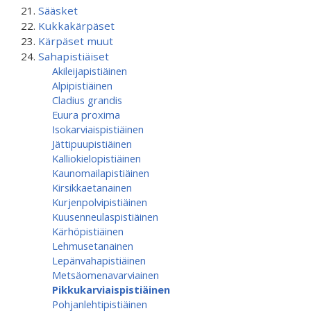
Sääsket
Kukkakärpäset
Kärpäset muut
Sahapistiäiset
Akileijapistiäinen
Alpipistiäinen
Cladius grandis
Euura proxima
Isokarviaispistiäinen
Jättipuupistiäinen
Kalliokielopistiäinen
Kaunomailapistiäinen
Kirsikkaetanainen
Kurjenpolvipistiäinen
Kuusenneulaspistiäinen
Kärhöpistiäinen
Lehmusetanainen
Lepänvahapistiäinen
Metsäomenavarviainen
Pikkukarviaispistiäinen
Pohjanlehtipistiäinen