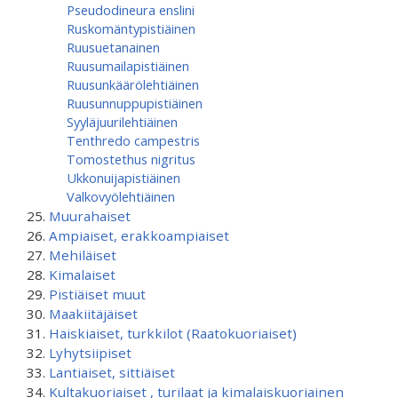
Pseudodineura enslini
Ruskomäntypistiäinen
Ruusuetanainen
Ruusumaila­pistiäinen
Ruusunkäärölehtiäinen
Ruusunnuppupistiäinen
Syyläjuurilehtiäinen
Tenthredo campestris
Tomostethus nigritus
Ukkonuijapistiäinen
Valkovyölehtiäinen
Muurahaiset
Ampiaiset, erakkoampiaiset
Mehiläiset
Kimalaiset
Pistiäiset muut
Maakiitäjäiset
Haiskiaiset, turkkilot (Raatokuoriaiset)
Lyhytsiipiset
Lantiaiset, sittiäiset
Kultakuoriaiset , turilaat ja kimalaiskuoriainen