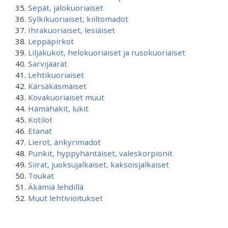
Sepät, jalokuoriaiset
Sylkikuoriaiset, kiiltomadot
Ihrakuoriaiset, lesiäiset
Leppäpirkot
Liljakukot, helokuoriaiset ja rusokuoriaiset
Sarvijäärät
Lehtikuoriaiset
Kärsäkäsmäiset
Kovakuoriaiset muut
Hämähäkit, lukit
Kotilot
Etanat
Lierot, änkyrimadot
Punkit, hyppyhäntäiset, valeskorpionit
Siirat, juoksujalkaiset, kaksoisjalkaiset
Toukat
Äkämiä lehdillä
Muut lehtivioitukset