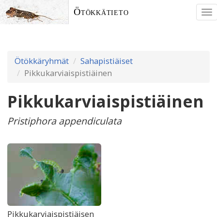
Ötökkätieto
To
nav
Ötökkäryhmät
Sahapistiäiset
Pikkukarviaispistiäinen
Pikkukarviaispistiäinen
Pristiphora appendiculata
Pikkukarviaispistiäisen