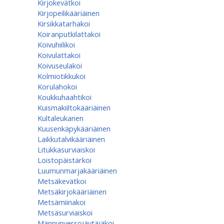
Kirjokevätkoi
Kirjopeilikääriäinen
Kirsikkatarhakoi
Koiranputkilattakoi
Koivuhiilikoi
Koivulattakoi
Koivuseulakoi
Kolmiotikkukoi
Korulahokoi
Koukkuhaahtikoi
Kuismakiiltokääriäinen
Kultaleukanen
Kuusenkäpykääriäinen
Laikkutalvikääriäinen
Litukkasurviaiskoi
Loistopäistärkoi
Luumunmarjakääriäinen
Metsäkevätkoi
Metsäkirjokääriäinen
Metsämiinakoi
Metsäsurviaiskoi
Männynversojäytäjäkoi