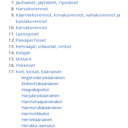
Jauhiaiset, jäytiäiset, ripsiäiset
Harsokorennot
Käärmekorennot, kirvakorennot, vahakorennot ja
kaislakorennot
Kärsäkorennot
Lasisiipiset
Päiväperhoset
Kehrääjät, villaselät, nirkot
Kiitäjät
Mittarit
Yökköset
Koit, koisat, kääriäiset
Angervokirjokääriäinen
Elokenttäkääriäinen
Haapakapokoi
Harjukirjokääriäinen
Harmohaapamiinakoi
Harmorullakääriäinen
Harmotikkukoi
Hernekääriäinen
Herukka-aamukoi