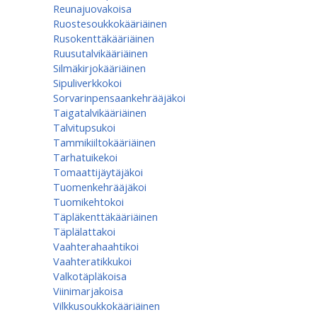
Reunajuovakoisa
Ruostesoukkokääriäinen
Rusokenttäkääriäinen
Ruusutalvikääriäinen
Silmäkirjokääriäinen
Sipuliverkkokoi
Sorvarinpensaankehrääjäkoi
Taigatalvikääriäinen
Talvitupsukoi
Tammikiiltokääriäinen
Tarhatuikekoi
Tomaattijäytäjäkoi
Tuomenkehrääjäkoi
Tuomikehtokoi
Täpläkenttäkääriäinen
Täplälattakoi
Vaahterahaahtikoi
Vaahteratikkukoi
Valkotäpläkoisa
Viinimarjakoisa
Vilkkusoukkokääriäinen