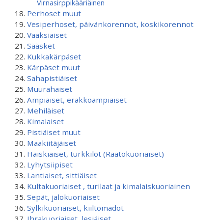
Virnasirppikääriäinen
Perhoset muut
Vesiperhoset, päivänkorennot, koskikorennot
Vaaksiaiset
Sääsket
Kukkakärpäset
Kärpäset muut
Sahapistiäiset
Muurahaiset
Ampiaiset, erakkoampiaiset
Mehiläiset
Kimalaiset
Pistiäiset muut
Maakiitäjäiset
Haiskiaiset, turkkilot (Raatokuoriaiset)
Lyhytsiipiset
Lantiaiset, sittiäiset
Kultakuoriaiset , turilaat ja kimalaiskuoriainen
Sepät, jalokuoriaiset
Sylkikuoriaiset, kiiltomadot
Ihrakuoriaiset, lesiäiset