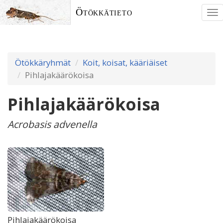
Ötökkätieto
To
nav
Ötökkäryhmät
Koit, koisat, kääriäiset
Pihlajakäärökoisa
Pihlajakäärökoisa
Acrobasis advenella
Pihlajakäärökoisa