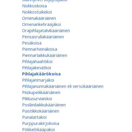
Nokkoskoisa
Nokkostuikekoi
Omenakääriäinen
Omenan­kehrääjä­koi
Orapihlajatalvikääriäinen
Pensasrullakääriäinen
Pesäkoisa
Piennarheinäkoisa
Piennarlaikkukääriäinen
Pihlajahaahtikoi
Pihlajakevätkoi
Pihlajakäärökoisa
Pihlajanmarjakoi
Pihlajanunnakääriäinen eli versokääriäinen
Piiskupeilikääriäinen
Pikkusurviaiskoi
Posliinilaikkukääriäinen
Puistikkokääriäinen
Punalattakoi
Purppurakirjokoisa
Pökkelökääpäkoi