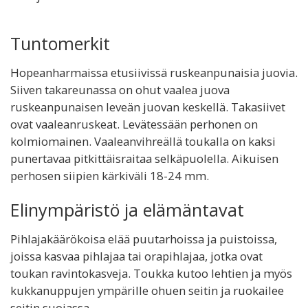
Tuntomerkit
Hopeanharmaissa etusiivissä ruskeanpunaisia juovia.
Siiven takareunassa on ohut vaalea juova
ruskeanpunaisen leveän juovan keskellä. Takasiivet
ovat vaaleanruskeat. Levätessään perhonen on
kolmiomainen. Vaaleanvihreällä toukalla on kaksi
punertavaa pitkittäisraitaa selkäpuolella. Aikuisen
perhosen siipien kärkiväli 18-24 mm.
Elinympäristö ja elämäntavat
Pihlajakäärökoisa elää puutarhoissa ja puistoissa,
joissa kasvaa pihlajaa tai orapihlajaa, jotka ovat
toukan ravintokasveja. Toukka kutoo lehtien ja myös
kukkanuppujen ympärille ohuen seitin ja ruokailee
seitin suojassa.