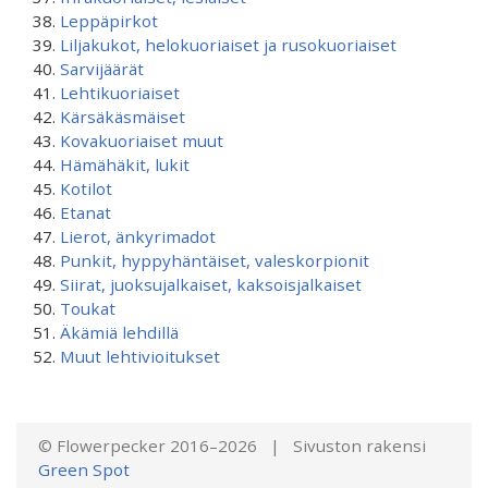
Leppäpirkot
Liljakukot, helokuoriaiset ja rusokuoriaiset
Sarvijäärät
Lehtikuoriaiset
Kärsäkäsmäiset
Kovakuoriaiset muut
Hämähäkit, lukit
Kotilot
Etanat
Lierot, änkyrimadot
Punkit, hyppyhäntäiset, valeskorpionit
Siirat, juoksujalkaiset, kaksoisjalkaiset
Toukat
Äkämiä lehdillä
Muut lehtivioitukset
© Flowerpecker 2016–2026 | Sivuston rakensi
Green Spot