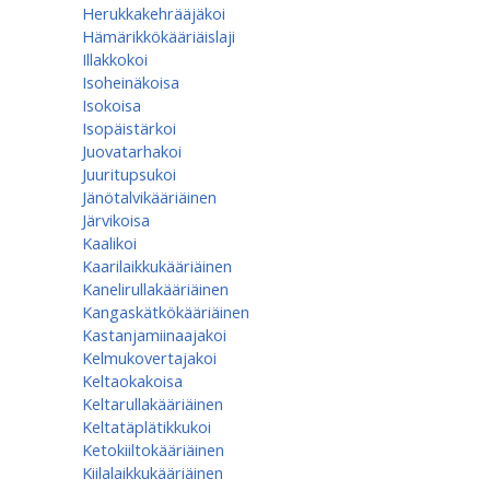
Herukkakehrääjäkoi
Hämärikkökääriäislaji
Illakkokoi
Isoheinäkoisa
Isokoisa
Isopäistärkoi
Juovatarhakoi
Juuritupsukoi
Jänötalvikääriäinen
Järvikoisa
Kaalikoi
Kaarilaikkukääriäinen
Kanelirullakääriäinen
Kangaskätkökääriäinen
Kastanjamiinaajakoi
Kelmukovertajakoi
Keltaokakoisa
Keltarullakääriäinen
Keltatäplätikkukoi
Ketokiiltokääriäinen
Kiilalaikkukääriäinen