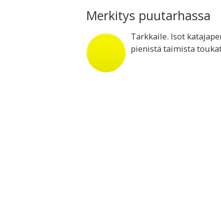
Merkitys puutarhassa
Tarkkaile. Isot katajape
pienistä taimista touka