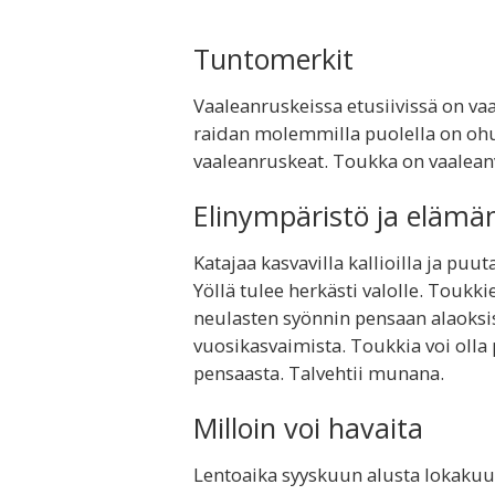
Tuntomerkit
Vaaleanruskeissa etusiivissä on 
raidan molemmilla puolella on ohu
vaaleanruskeat. Toukka on vaaleanv
Elinympäristö ja elämä
Katajaa kasvavilla kallioilla ja pu
Yöllä tulee herkästi valolle. Toukki
neulasten syönnin pensaan alaoksi
vuosikasvaimista. Toukkia voi olla
pensaasta. Talvehtii munana.
Milloin voi havaita
Lentoaika syyskuun alusta lokakuun