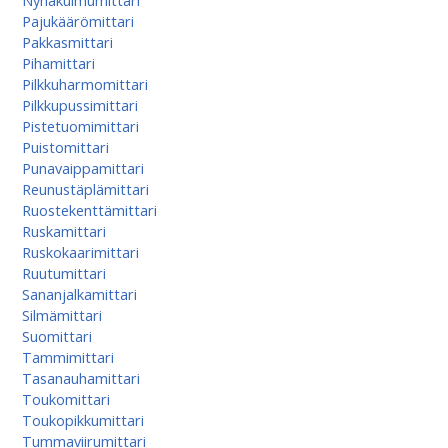
Nyhäkulmumittari
Pajukäärömittari
Pakkasmittari
Pihamittari
Pilkkuharmomittari
Pilkkupussimittari
Pistetuomimittari
Puistomittari
Punavaippamittari
Reunustäplämittari
Ruostekenttämittari
Ruskamittari
Ruskokaarimittari
Ruutumittari
Sananjalkamittari
Silmämittari
Suomittari
Tammimittari
Tasanauhamittari
Toukomittari
Toukopikkumittari
Tummaviirumittari