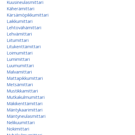
Kuusineulasmittari
Käherämittari
Kärsämöpikkumittari
Laikkumittari
Lehtovähämittari
Lehvämittari
Liitumittari
Litukenttämittari
Loimumittari
Lumimittari
Luumumittari
Malvamittari
Mattapikkumittari
Metsämittari
Mustikkamittari
Mutkakulmumittari
Mäkikenttämittari
Mäntykaarimittari
Mäntyneulasmittari
Nelikuumittari
Nokimittari