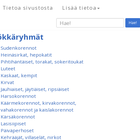
Tietoa sivustosta
Lisää tietoa
Hae!
ökkäryhmät
Sudenkorennot
Heinäsirkat, hepokatit
Pihtihäntäiset, torakat, sokeritoukat
Luteet
Kaskaat, kempit
Kirvat
Jauhiaiset, jäytiäiset, ripsiäiset
Harsokorennot
Käärmekorennot, kirvakorennot,
vahakorennot ja kaislakorennot
Kärsäkorennot
Lasisiipiset
Päiväperhoset
Kehrääjät, villaselät, nirkot