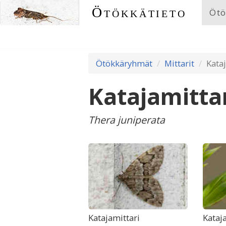
Ötökkätieto
Ötö
Ötökkäryhmät
Mittarit
Kata
Katajamitta
Thera juniperata
Katajamittari
Kataj