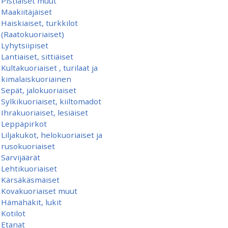
Pistiäiset muut
Maakiitäjäiset
Haiskiaiset, turkkilot
(Raatokuoriaiset)
Lyhytsiipiset
Lantiaiset, sittiäiset
Kultakuoriaiset , turilaat ja
kimalaiskuoriainen
Sepät, jalokuoriaiset
Sylkikuoriaiset, kiiltomadot
Ihrakuoriaiset, lesiäiset
Leppäpirkot
Liljakukot, helokuoriaiset ja
rusokuoriaiset
Sarvijäärät
Lehtikuoriaiset
Kärsäkäsmäiset
Kovakuoriaiset muut
Hämähäkit, lukit
Kotilot
Etanat