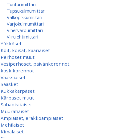
Tunturimittari
Tupsukulmumittari
Valkopikkumittari
Varjokulmumittari
Vihervarpumittari
Viirulehtimittari
Yökköset
Koit, koisat, kääriäiset
Perhoset muut
Vesiperhoset, päivänkorennot,
koskikorennot
Vaaksiaiset
Sääsket
Kukkakärpäset
Kärpäset muut
Sahapistiäiset
Muurahaiset
Ampiaiset, erakkoampiaiset
Mehiläiset
Kimalaiset