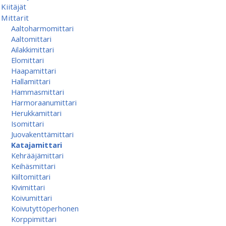
Kiitäjät
Mittarit
Aaltoharmomittari
Aaltomittari
Ailakkimittari
Elomittari
Haapamittari
Hallamittari
Hammasmittari
Harmoraanumittari
Herukkamittari
Isomittari
Juovakenttämittari
Katajamittari
Kehrääjämittari
Keihäsmittari
Kiiltomittari
Kivimittari
Koivumittari
Koivutyttöperhonen
Korppimittari