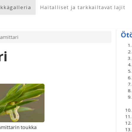
kkägalleria
Haitalliset ja tarkkailtavat lajit
Öt
jamittari
ri
amittarin toukka