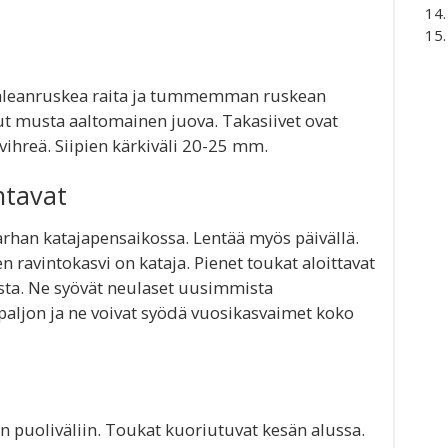
vaaleanruskea raita ja tummemman ruskean
t musta aaltomainen juova. Takasiivet ovat
ihreä. Siipien kärkiväli 20-25 mm.
ntavat
utarhan katajapensaikossa. Lentää myös päivällä.
en ravintokasvi on kataja. Pienet toukat aloittavat
sta. Ne syövät neulaset uusimmista
 paljon ja ne voivat syödä vuosikasvaimet koko
 puoliväliin. Toukat kuoriutuvat kesän alussa.